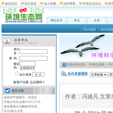
返回首页
设为首页
加入收藏
绿韵博客
环境生态论坛
留
网站首页
资讯
文章
|
NGO首页
|
NGO信
您现在的位置：
环境生态网
>>
N
相关文章
作者：
冯迪凡
文章
绿色和平杨爱伦：坎昆必…
中国公民社会致UNFCCC坎…
发改委副主任解振华坎昆…
NGO渐入主流