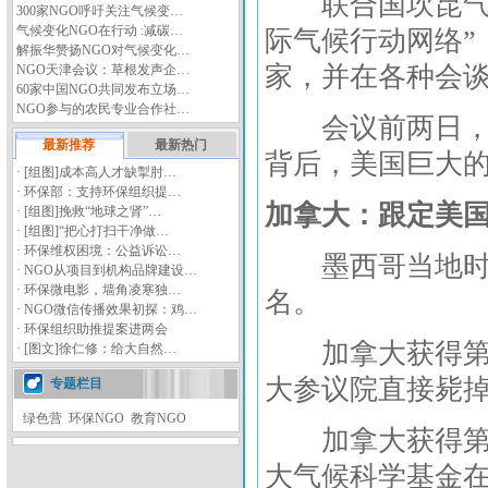
联合国坎昆气候
300家NGO呼吁关注气候变…
气候变化NGO在行动 :减碳…
际气候行动网络”
解振华赞扬NGO对气候变化…
家，并在各种会谈
NGO天津会议：草根发声企…
60家中国NGO共同发布立场…
NGO参与的农民专业合作社…
会议前两日，加
最新推荐
最新热门
背后，美国巨大
·
[组图]
成本高人才缺掣肘…
·
环保部：支持环保组织提…
加拿大：跟定美
·
[组图]
挽救“地球之肾”…
·
[组图]
“把心打扫干净做…
·
环保维权困境：公益诉讼…
墨西哥当地时间1
·
NGO从项目到机构品牌建设…
·
环保微电影，墙角凌寒独…
名。
·
NGO微信传播效果初探：鸡…
·
环保组织助推提案进两会
加拿大获得第一
·
[图文]
徐仁修：给大自然…
大参议院直接毙掉
专题栏目
绿色营
环保NGO
教育NGO
加拿大获得第二
大气候科学基金在