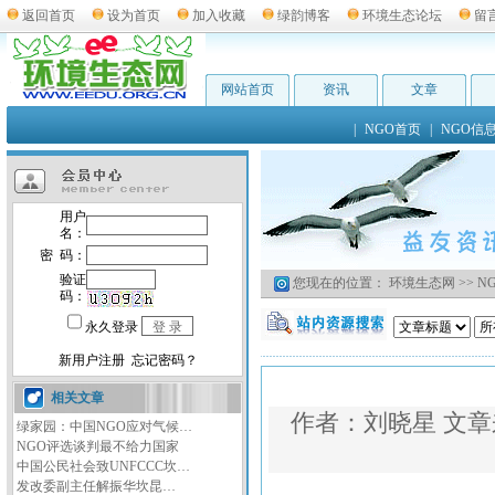
返回首页
设为首页
加入收藏
绿韵博客
环境生态论坛
留
网站首页
资讯
文章
|
NGO首页
|
NGO信
您现在的位置：
环境生态网
>>
N
相关文章
作者：
刘晓星
文章
绿家园：中国NGO应对气候…
NGO评选谈判最不给力国家
中国公民社会致UNFCCC坎…
发改委副主任解振华坎昆…