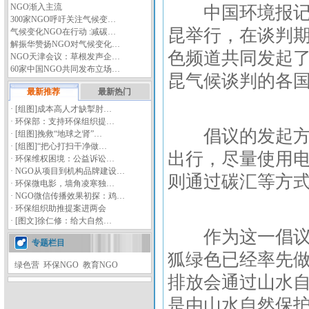
NGO渐入主流
中国环境报记者
300家NGO呼吁关注气候变…
昆举行，在谈判
气候变化NGO在行动 :减碳…
解振华赞扬NGO对气候变化…
色频道共同发起了
NGO天津会议：草根发声企…
60家中国NGO共同发布立场…
昆气候谈判的各
最新推荐
最新热门
·
[组图]
成本高人才缺掣肘…
·
环保部：支持环保组织提…
倡议的发起方希
·
[组图]
挽救“地球之肾”…
·
[组图]
“把心打扫干净做…
出行，尽量使用
·
环保维权困境：公益诉讼…
·
NGO从项目到机构品牌建设…
则通过碳汇等方
·
环保微电影，墙角凌寒独…
·
NGO微信传播效果初探：鸡…
·
环保组织助推提案进两会
·
[图文]
徐仁修：给大自然…
作为这一倡议的
专题栏目
狐绿色已经率先
绿色营
环保NGO
教育NGO
排放会通过山水自
是由山水自然保