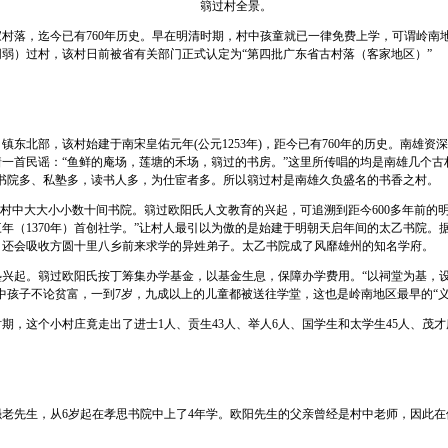
篛过村全景。
落，迄今已有760年历史。早在明清时期，村中孩童就已一律免费上学，可谓岭南地
弱）过村，该村日前被省有关部门正式认定为“第四批广东省古村落（客家地区）”
北部，该村始建于南宋皇佑元年(公元1253年)，距今已有760年的历史。南雄资
一首民谣：“鱼鲜的庵场，莲塘的禾场，篛过的书房。”这里所传唱的均是南雄几个古
、书院多、私塾多，读书人多，为仕宦者多。所以篛过村是南雄久负盛名的书香之村。
中大大小小数十间书院。篛过欧阳氏人文教育的兴起，可追溯到距今600多年前的明
年（1370年）首创社学。”让村人最引以为傲的是始建于明朝天启年间的太乙书院。
，还会吸收方圆十里八乡前来求学的异姓弟子。太乙书院成了风靡雄州的知名学府。
起。篛过欧阳氏按丁筹集办学基金，以基金生息，保障办学费用。“以祠堂为基，设
中孩子不论贫富，一到7岁，九成以上的儿童都被送往学堂，这也是岭南地区最早的“义
这个小村庄竟走出了进士1人、贡生43人、举人6人、国学生和太学生45人、茂才庠
老先生，从6岁起在孝思书院中上了4年学。欧阳先生的父亲曾经是村中老师，因此在