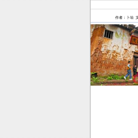
作者：
卜瑜
文