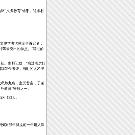
区“义务教育”雏形。这条村
深文史学者沈荣金告诉记者，
村落最突出的特点。“篛过的
初。史料记载：“篛过书房始
据沈荣金考证，当时的太乙书
私塾九所，室无贫富，子弟
务教育”雏形之一。
生123人。
他6岁那年就提前一年进入课