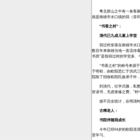
粤北群山之中有一条客家村
就是南雄市水口镇的篛（音同
“书香之村”：
清代已九成儿童上学堂
篛过村坐落在南雄市水口镇东
数百年来南雄当地一直流传着
书房”是指篛过村的学堂多
“书香之村”的称号来源于村
于明初，由欧阳思仁于洪武三
院除了招收欧阳氏族弟子外
到清代，社学式微，私塾兴
皆读书，无虑束修之费。”村
据不完全统计，在明清时期，
古稀老人：
书院伴随我成长
今年已经84岁的欧阳克强
堂学习。