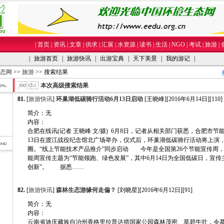
|
首页
|
资讯
|
文章
|
供求
|
汇展
|
水资源
|
读书
|
生活
|
NGO
|
考试
|
旅游
|
|
旅游首页
|
旅游快讯
|
出游宝典
|
天下美景
|
我的游记
|
态网
>>
旅游
>> 搜索结果
本次高级搜索结果
81.
[
旅游快讯
]
环巢湖低碳骑行活动6月13日启动
[王晓峰][2016年6月14日][110]
简介：无
内容：
合肥在线讯(记者 王晓峰 文/摄) 6月8日，记者从相关部门获悉，合肥市
13日在渡江战役纪念馆北广场举办，仪式后，环巢湖低碳骑行活动将上演
圈。“线上节能技术产品推介”同步启动 今年是全国第26个节能宣传周，时间
能周宣传主题为“节能领跑、绿色发展”，其中6月14日为全国低碳日，宣传
创新”。 据悉……
82.
[
旅游快讯
]
森林生态游缘何走偏？
[刘晓星][2016年6月12日][91]
简介：无
内容：
云南省迪庆藏族自治州香格里拉普达措国家公园森林茂密、草碧牛壮，令