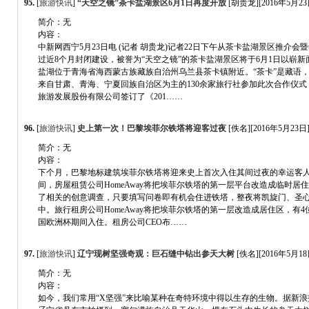
95.
[
旅游快讯
]
“天空之镜”茶卡盐湖景区6月1日再度开放
[胡贵龙][2016年5月23日
简介：无
内容：
中新网西宁5月23日电 (记者 胡贵龙)记者22日下午从茶卡盐湖景区推介
过近8个月封闭建设，被誉为“天空之镜”的茶卡盐湖景区将于6月1日以崭
盐湖位于青海省海西蒙古族藏族自治州乌兰县茶卡镇附近。“茶卡”是藏
来自甘肃、青海、宁夏回族自治区为主的130余家旅行社参加此次合作仪
旅游发展股份有限公司签订了《201……
96.
[
旅游快讯
]
史上第一次！巴黎埃菲尔铁塔将迎客过夜
[佚名][2016年5月23日][
简介：无
内容：
下个月，巴黎地标建筑埃菲尔铁塔将迎来史上首次入住其间过夜的幸运客人。
间，房屋租赁公司HomeAway将把埃菲尔铁塔的第一层平台改造成临时居
了相关的创意调查，只要填写问卷即有机会住进铁塔，整夜将凯旋门、圣
中。旅行租房公司HomeAway将把埃菲尔铁塔的第一层改造成居住区，有4位
国欧洲杯期间入住。租房公司CEO布……
97.
[
旅游快讯
]
辽宁现树坚强奇观：巨石缝中钻出参天大树
[佚名][2016年5月18日
简介：无
内容：
如今，我们常用“X坚强”来比喻某种在奇特环境中得以生存的生物。据新