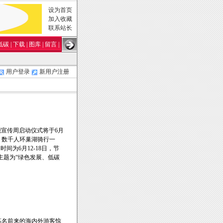
设为首页
加入收藏
联系站长
低碳
|
下载
|
图库
|
留言
|
用户登录
新用户注册
节能宣传周启动仪式将于6月
，数千人环巢湖骑行一
为6月12-18日，节
主题为“绿色发展、低碳
慕名前来的海内外游客惊