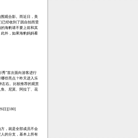
的围观合影。而近日，美
们已经收到了因自拍而受
萌的海豹请不要上前和其
。此外，如果海豹妈妈看
影秀”首次面向游客进行
有哪些亮点？昨天进入乐
分钟左右。比较推荐的观赏
人鱼、尼莫、阿拉丁、花
6日][180]
地方，就是全部成员不会
安人的分支，基本上所有