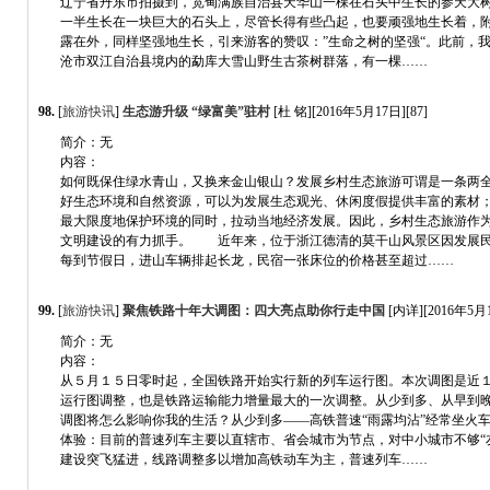
辽宁省丹东市拍摄到，宽甸满族自治县天华山一棵在石头中生长的参天大
一半生长在一块巨大的石头上，尽管长得有些凸起，也要顽强地生长着，
露在外，同样坚强地生长，引来游客的赞叹：”生命之树的坚强“。此前，
沧市双江自治县境内的勐库大雪山野生古茶树群落，有一棵……
98.
[
旅游快讯
]
生态游升级 “绿富美”驻村
[杜 铭][2016年5月17日][87]
简介：无
内容：
如何既保住绿水青山，又换来金山银山？发展乡村生态旅游可谓是一条两
好生态环境和自然资源，可以为发展生态观光、休闲度假提供丰富的素材
最大限度地保护环境的同时，拉动当地经济发展。因此，乡村生态旅游作
文明建设的有力抓手。 近年来，位于浙江德清的莫干山风景区因发展
每到节假日，进山车辆排起长龙，民宿一张床位的价格甚至超过……
99.
[
旅游快讯
]
聚焦铁路十年大调图：四大亮点助你行走中国
[内详][2016年5月1
简介：无
内容：
从５月１５日零时起，全国铁路开始实行新的列车运行图。本次调图是近
运行图调整，也是铁路运输能力增量最大的一次调整。从少到多、从早到
调图将怎么影响你我的生活？从少到多——高铁普速“雨露均沾”经常坐火
体验：目前的普速列车主要以直辖市、省会城市为节点，对中小城市不够“
建设突飞猛进，线路调整多以增加高铁动车为主，普速列车……