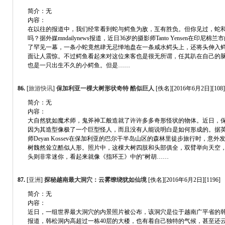
简介：无
内容：
在以往的报道中，我们经常看到蛇与鳄鱼为敌，互有胜负。但你见过，蛇和
吗？据外媒mndailynews报道，近日36岁的摄影师Tanto Yensen在印尼
了罕见一幕，一条小蛇竟然肆无忌惮地盘在一条咸水鳄头上，还将头伸入
面让人震惊。不过鳄鱼看起来对这位来客也是很无所谓，任其趴在自己的
也是一只出生不久的小鳄鱼。但是……
86.
[
旅游快讯
]
保加利亚一棵大树形状奇特 酷似巨人
[佚名][2016年6月2日][108]
简介：无
内容：
大自然犹如魔术师，鬼斧神工般造就了许许多多奇形怪状的物体。近日，
因为其造型像极了一个巨型怪人，而且没有人能说明白是如何形成的。据
师Deyan Kossev在保加利亚的巴尔干半岛山区的森林里徒步旅行时，意
树魏然耸立酷似人形。照片中，这棵大树四肢和头部俱全，双臂举向天空
头则非常迷你，看起来就像《指环王》中的“树胡……
87.
[
亚洲
]
探秘越南最大洞穴：云雾缭绕犹如仙境
[佚名][2016年6月2日][1196]
简介：无
内容：
近日，一组世界最大洞穴的内景照片被公布，该洞穴是位于越南广平省的
报道，韩松洞内高超过一栋40层的大楼，也有着自己独特的气候，甚至还