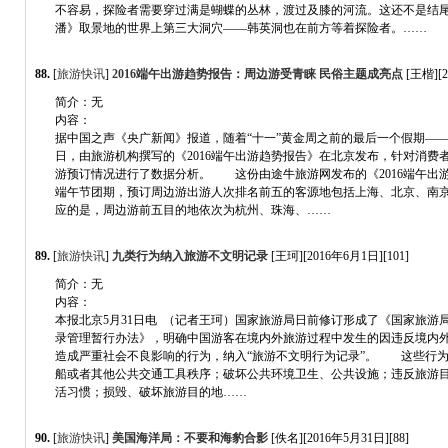
不容易，探险者需要穿过满是蝴蝶的丛林，渡过及膝的河流。这还不是结尾
潘》取景地的世界上第三大洞穴——韩英洞也在前方等着探险者。……
88.
[
旅游快讯
]
2016端午出游趋势报告：周边游受青睐 民俗主题成亮点
[王楷][2
简介：无
内容：
据中国之声《央广新闻》报道，随着“十一”黄金周之前的最后一个假期——
日，由旅游机构撰写的《2016端午出游趋势报告》在北京发布，针对消费
游预订情况进行了数据分析。 这份由途牛旅游网发布的《2016端午出
端午节团期，预订周边游出游人次排名前五的客源地包括上海、北京、南
应的是，周边游前五目的地依次为杭州、珠海、……
89.
[
旅游快讯
]
九类行为纳入旅游不文明记录
[王珂][2016年6月1日][101]
简介：无
内容：
本报北京5月31日电 （记者王珂）国家旅游局日前修订形成了《国家旅游
录管理暂行办法》，明确中国游客在境内外旅游过程中发生的因违反境内
造成严重社会不良影响的行为，纳入“旅游不文明行为记录”。 这些行
船或者其他公共交通工具秩序；破坏公共环境卫生、公共设施；违反旅游
活习惯；损毁、破坏旅游目的地……
90.
[
旅游快讯
]
美国海洋局：不要和海豹合影
[佚名][2016年5月31日][88]