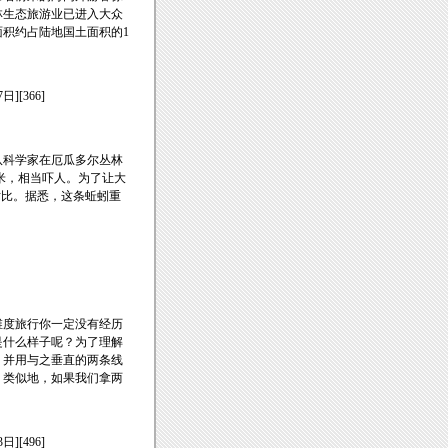
林生态旅游业已进入大众
面积约占陆地国土面积的1
日][366]
一队科学家在厄瓜多尔丛林
米，相当吓人。为了让大
行对比。据悉，这条蚯蚓重
维度旅行你一定没有经历
是什么样子呢？为了理解
，并用与之垂直的两条线
。类似地，如果我们拿两
日][496]