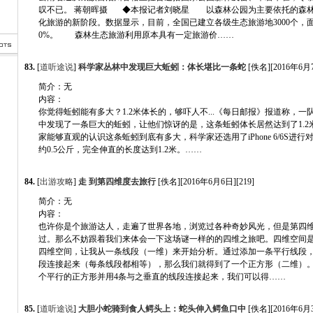
叹不已。 蒋朝晖摄 ◆本报记者刘晓星 以森林公园为主要依托的森
化旅游的新阶段。数据显示，目前，全国已建立各级生态旅游地3000个，
0%。 森林生态旅游利用原本具有一定旅游价……
83.
[
道听途说
]
科学家丛林中发现巨大蚯蚓：体长堪比一条蛇
[佚名][2016年6月7
简介：无
内容：
你觉得蚯蚓能有多大？1.2米体长的，够吓人不...《每日邮报》报道称，
中发现了一条巨大的蚯蚓，让他们惊讶的是，这条蚯蚓体长居然达到了1.2
家能够直观的认识这条蚯蚓到底有多大，科学家还选用了iPhone 6/6S进
约0.5公斤，完全伸直的长度达到1.2米。……
…
84.
[
出游攻略
]
走 到第四维度去旅行
[佚名][2016年6月6日][219]
简介：无
内容：
也许你是个旅游达人，走遍了世界各地，浏览过各种奇妙风光，但是第四
过。那么不妨跟着我们来体会一下这场谜一样的的四维之旅吧。四维空间
四维空间，让我从一条线段（一维）来开始分析。通过添加一条平行线段
段连接起来（每条线段都相等），那么我们就得到了一个正方形（二维）
个平行的正方形并用4条与之垂直的线段连接起来，我们可以得……
85.
[
道听途说
]
大胆小蛇骑到食人鳄头上：蛇头伸入鳄鱼口中
[佚名][2016年6月3