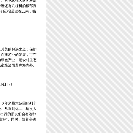
树。只见这棵大树的根部
附近还有几棵树的根部裸
我们还报道过在云南，临
全其美的解决之道：保护
；而旅游业的发展，可在
为绿色产业，是农村生态
民宿经济而蜚声海内外。
6日][71]
１０年来最大范围的列车
晚、从近到远……这次大
车出行的朋友们会有这种
友好”。同时，随着高铁