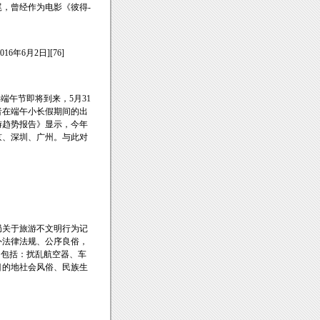
，曾经作为电影《彼得-
016年6月2日][76]
端午节即将到来，5月31
者在端午小长假期间的出
游趋势报告》显示，今年
京、深圳、广州。与此对
局关于旅游不文明行为记
外法律法规、公序良俗，
为包括：扰乱航空器、车
目的地社会风俗、民族生