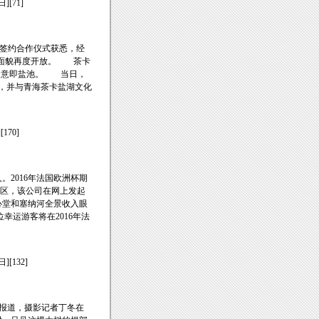
][71]
会暨签约合作仪式获悉，经
新面貌再度开放。 茶卡
语，意即盐池。 当日，
式，并与青海茶卡盐湖文化
170]
2016年法国欧洲杯期
住区，该公司在网上发起
心堂和塞纳河全景收入眼
幸运游客将在2016年法
][132]
浪报道，摄影记者丁冬在