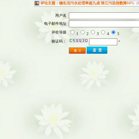
评论主题：穗生活污水处理率超九成 珠江污染指数降14%
（
用户名
电子邮件地址
评价等级
1
2
3
4
5
验证码：
*