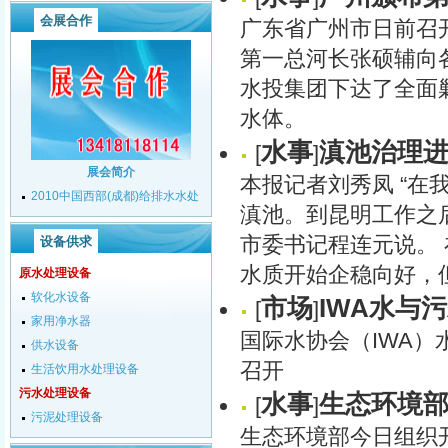
会展合作
广东省广州市日前召
第一总河长张硕辅向
水投集团下达了全面
水体。
水事
滇池治理
[
]
展会简介
本报记者刘秀凤 “
2010中国西部(成都)给排水水处
滇池。到昆明工作之
理技术装备展览会
市委书记程连元说。 
设备供求
水质开始企稳向好，
原水处理设备
软化水设备
市场
IWA水与
[
]
家用净水器
国际水协会（IWA）
供水设备
召开
生活饮用水处理设备
污水处理设备
水事
生态环境
[
]
污泥处理设备
生态环境部今日组织