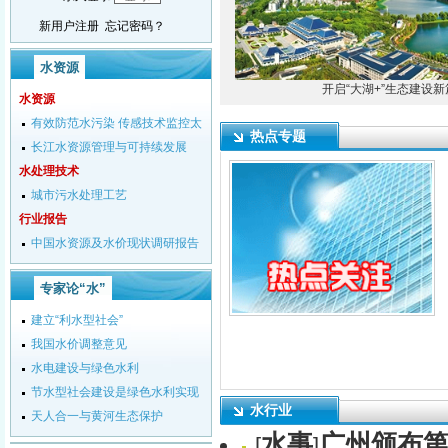
水资源
开启“大湖+”生态建设新
水资源
有效防范水污染 传感技术监控太
热点专题
湖蓝藻
长江水资源管理与可持续发展
水处理技术
城市污水处理工艺
行业报告
中国水资源及水价现状调研报告
（2009年）
专家论“水”
建立“利水型社会”
我国水价调整意见
水电建设与绿色水利
节水型社会建设是绿色水利实现
水行业
的重要途径
天人合一与黄河生态保护
水事
广州颁布
[
]