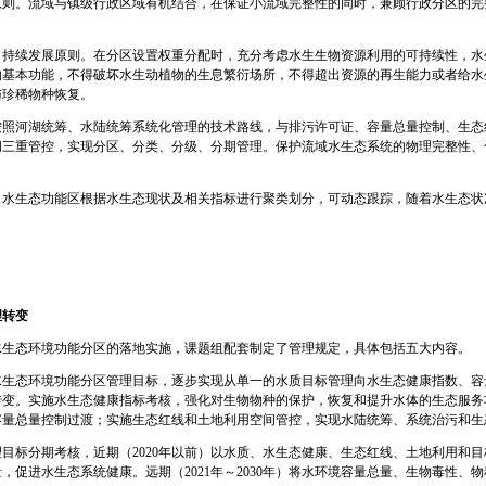
原则。流域与镇级行政区域有机结合，在保证小流域完整性的同时，兼顾行政分区的完
、持续发展原则。在分区设置权重分配时，充分考虑水生生物资源利用的可持续性，水
的基本功能，不得破坏水生动植物的生息繁衍场所，不得超出资源的再生能力或者给水
与珍稀物种恢复。
按照河湖统筹、水陆统筹系统化管理的技术路线，与排污许可证、容量总量控制、生态
间三重管控，实现分区、分类、分级、分期管理。保护流域水生态系统的物理完整性、
。水生态功能区根据水生态现状及相关指标进行聚类划分，可动态跟踪，随着水生态状
理转变
水生态环境功能分区的落地实施，课题组配套制定了管理规定，具体包括五大内容。
水生态环境功能分区管理目标，逐步实现从单一的水质目标管理向水生态健康指数、容
转变。实施水生态健康指标考核，强化对生物物种的保护，恢复和提升水体的生态服务
容量总量控制过渡；实施生态红线和土地利用空间管控，实现水陆统筹、系统治污和生
目标分期考核，近期（2020年以前）以水质、水生态健康、生态红线、土地利用和
，促进水生态系统健康。远期（2021年～2030年）将水环境容量总量、生物毒性、