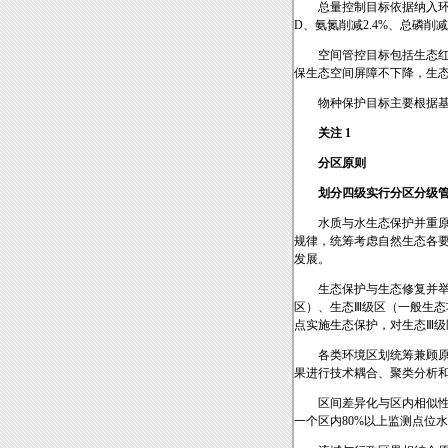
总量控制目标依据纳入环
D、氨氮削减2.4%、总磷削减
空间管控目标包括生态
保生态空间屏障不下降，生
物种保护目标主要根据
关注 1
分区原则
划分四级实行分区分级
水质与水生态保护并重
规律，统筹考虑自然生态各
发展。
生态保护与生态修复并举
区）、生态Ⅲ级区（一般生态
点实施生态保护，对生态Ⅲ级
各类环境区划统筹兼顾
果进行技术耦合、聚类分析
区间差异化与区内相似
一个区内80%以上监测点位