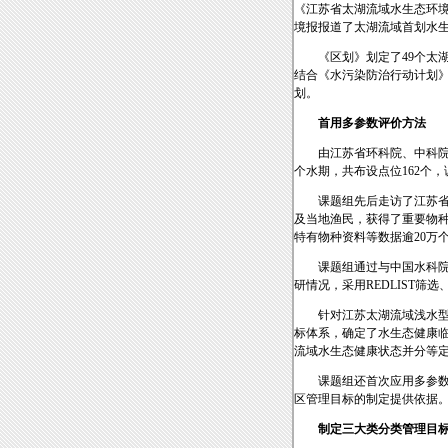
《江苏省太湖流域水生态环境
境报报道了太湖流域首划水
《区划》划定了49个太
结合《水污染防治行动计划
划。
首用多参数评价方法
由江苏省环科院、中科院
个水期，共布设点位162个
课题组先后走访了江苏
及当地渔民，获得了重要物
特有物种资料等数据逾20万
课题组通过与中国水科
研情况，采用REDLIST
针对江苏太湖流域浅水型
标体系，确定了水生态健康临
流域水生态健康状态并分等
课题组还首次应用多参
区管理目标的制定提供依据
制定三大类分类管理目