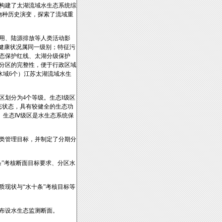
构建了太湖流域水生态系统综
物种历史演变，探索了流域重
用、陆源排放等人类活动影
健康状况属同一级别；特征污
态保护红线、太湖分级保护
分区的完整性，便于行政区域
水域6个）江苏太湖流域水生
区划分为4个等级。生态Ⅰ级区
态状态，具有较健全的生态功
。生态Ⅳ级区是水生态系统保
类管理目标，并制定了分期分
”考核断面目标要求、分区水
现状与“水十条”考核目标等
布设水生态监测断面。