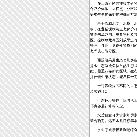
在三级分区共性技术研
合评价体系，从样点、分区
要水生生物保护物种确定方
基于流域水文、水质、
响，在遵循现状与生态保护相
染物来源范围、重要物种及
区、控制单元等区划成果进
管理，具备可操作性等原则的
态环境功能分区。
课题组采用生态功能多指
是水生态系统保持自然生态
能，需重点保护的区域。生
持较低生态状态，能发挥一
针对四级分区不同的生
步实施计划。
生态环境管控目标包括水
环境容量计算等制定。
水质目标分为近期和远期
综合确定。远期水质目标基
水生态健康指数则是综