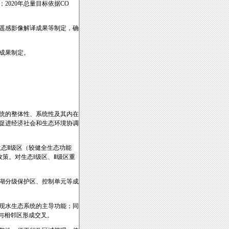
020年总量目标依据CO
遥感影像解译成果等制定，确
成果制定。
统的整体性、系统性及其内在
促进经济社会和生态环境协调
态Ⅱ级区（较健全生态功能
策。对生态Ⅰ级区、Ⅱ级区重
湖分级保护区、控制单元等成
现水生态系统的主导功能；同
与相邻区形成交叉。