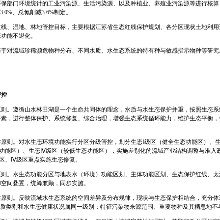
保部门环境统计的工业污染源、生活污染源、以及种植业、养殖业污染源等进行核算；2
3.0%、总氮削减3.6%制定。
红线、湿地、林地管控目标，主要根据江苏省生态红线保护规划、各分区现状土地利用
态功能不退化。
基于对流域珍稀濒危物种分布、不同水质、水生态系统的特有种与敏感指示物种等研究
管控
原则。遵循山水林田湖是一个生命共同体的理念，水质与水生态保护并重，按照生态系
要素，进行整体保护、系统修复、综合治理，增强生态系统循环能力，维护生态平衡，
原则。对水生态环境功能实行分区分级管控，划分生态Ⅰ级区（健全生态功能区）、生
功能区）、生态Ⅳ级区（较低生态功能区），实施差别化的流域产业结构调整与准入政
区、Ⅳ级区重点实施生态修复。
原则。水生态功能分区与地表水（环境）功能区划、主体功能区划、生态保护红线、太
和空间叠置，统筹兼顾，同步实施。
性原则。反映流域水生态系统的空间差异及分布规律，现状与生态保护相结合，充分体
水质类别和水生态健康状况属同一级别；特征污染物来源范围、重要物种及其栖息地不