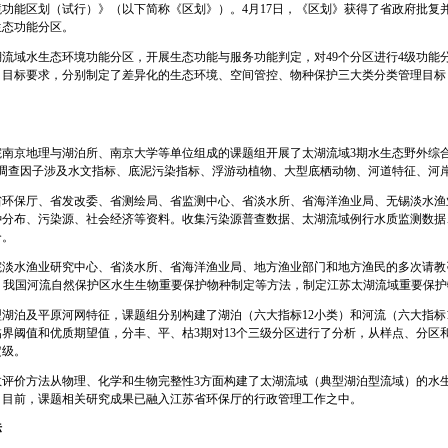
功能区划（试行）》（以下简称《区划》）。4月17日，《区划》获得了省政府批复并
生态功能分区。
湖流域水生态环境功能分区，开展生态功能与服务功能判定，对49个分区进行4级功能
》目标要求，分别制定了差异化的生态环境、空间管控、物种保护三大类分类管理目标
南京地理与湖泊所、南京大学等单位组成的课题组开展了太湖流域3期水生态野外综
，调查因子涉及水文指标、底泥污染指标、浮游动植物、大型底栖动物、河道特征、河
省环保厅、省发改委、省测绘局、省监测中心、省淡水所、省海洋渔业局、无锡淡水渔
种分布、污染源、社会经济等资料。收集污染源普查数据、太湖流域例行水质监测数据
个。
院淡水渔业研究中心、省淡水所、省海洋渔业局、地方渔业部门和地方渔民的多次请教
筛选、我国河流自然保护区水生生物重要保护物种制定等方法，制定江苏太湖流域重要保
湖泊及平原河网特征，课题组分别构建了湖泊（六大指标12小类）和河流（六大指标
界阈值和优质期望值，分丰、平、枯3期对13个三级分区进行了分析，从样点、分区
定级。
数评价方法从物理、化学和生物完整性3方面构建了太湖流域（典型湖泊型流域）的水
。目前，课题相关研究成果已融入江苏省环保厅的行政管理工作之中。
标