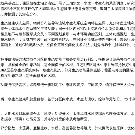
究成果基础上，课题组在太湖全流域开展了三期水文—水质—水生态的系统调查，研究
和流域3个不同尺度评估了太湖流域水生态健康状态并分等定级。调研了太湖流域生物
法，并预测了其潜在分布。
水生态健康状态差异、物种分布差异等流域水生态系统空间特征差异，充分考虑土地利
结合；体现水生态系统的主导功能；同一个区内80%以上监测点位水质类别和水生态
其栖息地不与相邻区形成交叉；不同区划兼顾（与水环境功能区划、主体功能区划、生
行技术耦合）；流域与镇级行政区域有机结合，在保证小流域完整性的同时，兼顾行政
基础上，通过GIS聚类分析、空间叠置等空间化技术方法，划分出49个（陆域43个、
标评价法等方法对49个分区的生态功能与服务功能进行判定，根据评价结果将49个分
状态，具有健全的生态功能，需全面保护的区域。生态Ⅱ级区是水生态系统保持较好生
态Ⅲ级区是水生态系统保持一般生态状态，部分生态功能受到威胁，需重点修复的区域
定程度生态功能，需全面修复的区域。
态功能与保护需求，课题组进一步制定了生态环境管控、空间管控、物种保护三大类分
质、水生态健康和总量目标，基于分区内水质、水生态现状、控制单元划分、“水十条
。近期水质目标值结合水（环境）功能分区、太湖流域水环境综合治理总体方案、水质
本依据水（环境）功能分区，并布设相应的水质考核断面。
合评价指数，由藻类、底栖生物、水质、富营养指数等组成，并依据代表性原则，优化