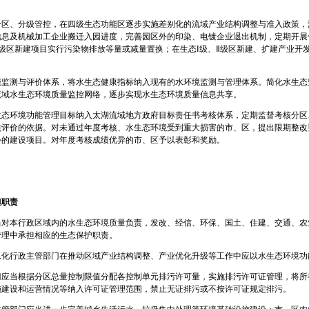
分区、分级管控，在四级生态功能区逐步实施差别化的流域产业结构调整与准入政策，
信息及机械加工企业搬迁入园进度，完善园区外的印染、电镀企业退出机制，定期开展
级区新建项目实行污染物排放等量或减量置换；在生态Ⅰ级、Ⅱ级区新建、扩建产业开
能监测与评价体系，将水生态健康指标纳入现有的水环境监测与管理体系。简化水生态
流域水生态环境质量监控网络，逐步实现水生态环境质量信息共享。
生态环境功能管理目标纳入太湖流域地方政府目标责任书考核体系，定期监督考核分区
核评价的依据。对未通过年度考核、水生态环境受到重大损害的市、区，提出限期整改
外的建设项目。对年度考核成绩优异的市、区予以表彰和奖励。
担职责
当对本行政区域内的水生态环境质量负责，发改、经信、环保、国土、住建、交通、农
管理中承担相应的生态保护职责。
息化行政主管部门在推动区域产业结构调整、产业优化升级等工作中应以水生态环境功
门应当根据分区总量控制限值分配各控制单元排污许可量，实施排污许可证管理，将所
施建设和运营情况等纳入许可证管理范围，禁止无证排污或不按许可证规定排污。