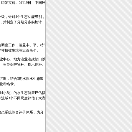
印发实施。5月19日，中国环
分级，针对4个生态功能级别，
，并制定了分期分步实施计
合调查工作，涵盖丰、平、枯3
岸带植被生境等近百余个。
业中心、地方渔业渔政部门以
、鱼类保护物种、指示物种、
咨询，结合3期水质水生态调
护物种名录。
14小类）的水生态健康评估指
和流域3个不同尺度评估了太湖
生态系统综合评价体系，为分