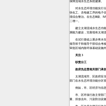
保障流域水生态系统健康。
对水生态环境功能实行
快化工、含电镀工序的电子
境综合整治。在生态Ⅲ级、Ⅳ
二增一。
建立太湖流域水生态功
测能力建设，完善现有太湖
在试行基础上逐步将水
领导班子和领导干部综合考
审批区域内除环保基础设施
关注 3
职责分工
政府负总责相关部门承
太湖流域市、区政府应
部门在水生态环境功能分区
例如，市、区经济与信
市、区环保行政主管部
量、排放去向、污染防治设