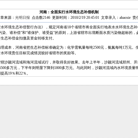
河南：全面实行水环境生态补偿机制
章来源：
光明日报
点击数2146 更新时间：2010/2/19 20:45:01 文章录入：ahaoxie 责
环境生态补偿暂行办法》，规定河南省18个省辖市将全面实行地表水水环境生态补
污染、谁补偿”和“谁保护、谁受益”的原则，上游省辖市出境断面水质污染物超标的，
责生态补偿金扣缴及资金转移支付。
成本，河南省把生态补偿标准确定为：化学需氧量每吨2500元，氨氮每吨1万元。
对水环境责任目标完成情况较好省辖市的奖励等。
沙颍河流域和海河流域试行，并取得良好效果。去年上半年，沙颍河流域郑州、开
6500多万元，下半年则明显下降到1800多万元。与此同时，沙颍河流域内水环境质量
高19％和22％。