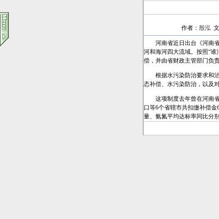
作者：
殷泓
文
河南省近日出台《河南省水
河和海河四大流域。按照“谁
偿，并由省财政主管部门负
根据水污染防治要求和治理
态补偿、水污染防治，以及
这项制度去年曾在河南省辖
口等6个省辖市共扣缴补偿金
量、氨氮平均达标率同比分别提