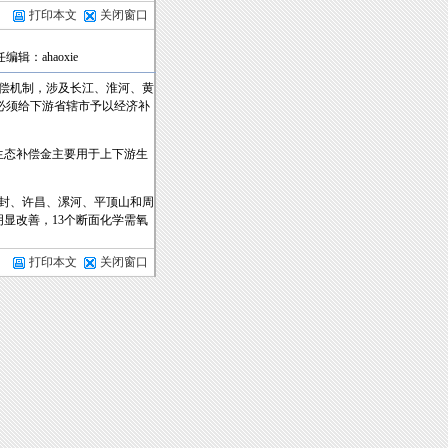
打印本文
关闭窗口
任编辑：ahaoxie
偿机制，涉及长江、淮河、黄
必须给下游省辖市予以经济补
生态补偿金主要用于上下游生
封、许昌、漯河、平顶山和周
明显改善，13个断面化学需氧
打印本文
关闭窗口