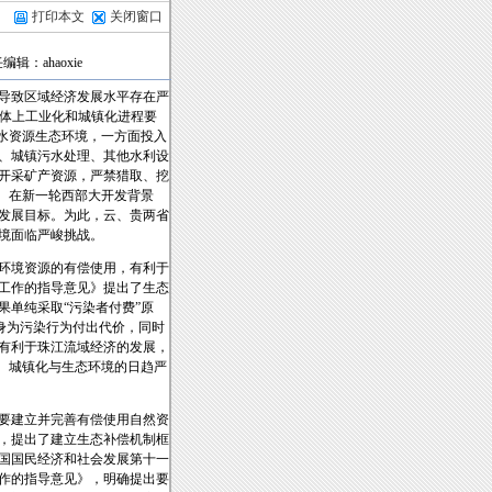
打印本文
关闭窗口
编辑：ahaoxie
导致区域经济发展水平存在严
总体上工业化和城镇化进程要
水资源生态环境，一方面投入
、城镇污水处理、其他水利设
开采矿产资源，严禁猎取、挖
区。在新一轮西部大开发背景
的发展目标。为此，云、贵两省
境面临严峻挑战。
环境资源的有偿使用，有利于
点工作的指导意见》提出了生态
单纯采取“污染者付费”原
身为污染行为付出代价，同时
有利于珠江流域经济的发展，
、城镇化与生态环境的日趋严
要建立并完善有偿使用自然资
》，提出了建立生态补偿机制框
和国国民经济和社会发展第十一
工作的指导意见》，明确提出要