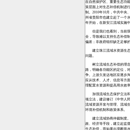
在自然保护区、重要生态功
策层面上对生态补偿机制进行
制。2010年10月，中共
州省贵阳市也建立起了一个水
年开始，在新安江流域实施
但是我们也看到，当前我国
全，导致难以支持生态补偿
偏差；非政府组织缺乏足够
建立珠江流域水资源生态补
问题。
树立流域生态补偿的理念。
路，明确各功能区的定位，
争。上游欠发达地区应逐步
应从技术、人才、信息等方
理配置水资源和提高用水效
加强流域生态保护立法和规
项立法，建议修订《中华人
流域资源开发与管理、流域
环境补偿机制和政策体系。
建立流域协商仲裁制度。一
政、经济等手段，建立起监
生态补偿，而如果出境断面水