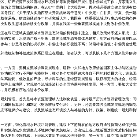
能区、矿产资源开发和流域水环境保护等重要领域开展生态补偿试点工作，探索建立生
较为全面和规范的阐述。在2007年党的十七大报告中，再次强调要建立健全资源有
中央、国务院在《关于深入实施西部大开发战略若干意见》中决定：在甘肃、宁夏、贵州进行
权交易所。财政部经过多年的研究后认为，我国在一些重要流域进行生态补偿的条件已
中央财政生态补偿转移支付政策，并将在我国一些重要流域实施中央财政补偿政策。
在珠江流域实施流域水资源生态补偿的机制远未建立，相关政策体系还未形成，主
制度的实施；水资源产权不明晰，影响流域生态补偿体系建立；地方政府的政绩观以及
的参与；缺乏有效的协调机制，补偿主体的积极性不高；补偿标准偏低；补偿资金使用
偿机制和补偿政策体系已经迫在眉睫。笔者认为，可以从以下几个方面来统筹解决
一方面，要树立流域协调发展理念。建议中央和地方政府借鉴国家主体功能区规划
对各功能区实行不同的考核指标，推动各个功能区追求各自不同的利益最大化，避免因
淘汰高能耗、低效益的产业，寻求科学的生态经济发展道路，以获得更大的社会、经济
面扶持上游地区，实现整个流域经济社会全面协调可持续发展。另一方面，要加大节水
率，并积极有序地推进水价改革。
划管理。首先是将水资源管理纳入法制化轨道，实行最严厉的水资源管理政策；同
民共和国预算法》和制定《财政转移支付法》。另外，还需要加强流域发展规划的编制
生态环境保护与建设，以及流域生态环境投入与补偿的方针、政策、制度统一规划和协
方面，强化流域水环境功能管理，建议上下游所在的地方政府通过协商达成保护流
督和实施流域水资源生态环境保护的奖惩机制。当流域上游出境断面达到水质控制目标
质达不到控制目标，上游地区要对下游地区进行赔偿。另一方面，建立“造血型”生态