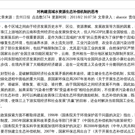
对构建流域水资源生态补偿机制的思考
章来源：
贵州日报
点击数5174 更新时间：2011/8/2 16:07:58 文章录入：ahaoxie 责任
各个区域之间由于经济发展历史水平、区位、资源禀赋、发展政策等方面的因素，
珠江上游地区的云南和贵州经济社会发展快变化大，但人均GDP比重在全国较低，
发展落后的一个很重要原因，是作为珠江流域的“水塔”的云贵两省为了保护整个流域
和修复生态环境，包括涵养水源、水土流失治理、工业污染治理、农业非点源污染治理
放弃了部分发展权利，包括严格限制加工业，尤其是污染工业的发展，自然保护区严禁
0年国家出台的“全国主体功能区规划”中，云南、贵州相当一部分地区被划为限制开发
小同东部地区经济发展的巨大差距，要在2020年实现与全国同步进入全面小康社会
设步伐，在境内开展了大规模的经济建设，这在一定程度上又会使其十分脆弱的生态环
型社会，是破解我国经济社会发展矛盾的根本途径。建立健全生态补偿机制，实现
镇化进程中面临的重大问题。原国家环保总局2007年发布的《关于开展生态补偿试
护、谁破坏、谁恢复、谁污染、谁付费。由于我国地区之间经济发展不均衡，因此如果
展的差距。如果采取“污染者付费”和“受益者补偿”相结合的原则，不但要求污染者自
进行生态补偿，则可以构建起改善珠江流域生态环境的激励机制。生态补偿的实施，既
环境，使珠江上下游实现经济和社会发展“共赢”的目标，还会对解决当前我国工业化
应。
策探索方面不断取得进展。1996年《国务院关于环境保护若干问题的决定》指出，
制度。2005年国家发展和改革委员会等部门开展了《中国生态补偿机制与政策研究
布的《国务院关于落实科学发展观加强环境保护的决定》和2006年颁布的《中华人民共
要尽快建立生态补偿机制。2007年，国家环保总局出台了《关于开展生态补偿试点