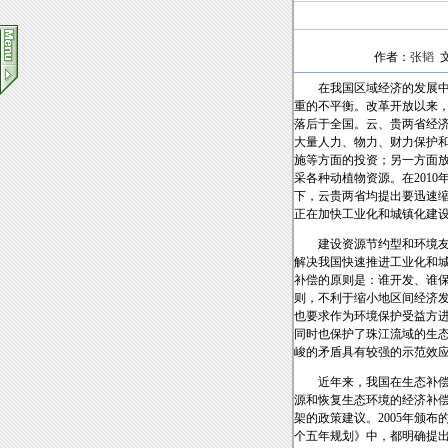
作者：
张韬
文
在我国区域经济的发展中，
重的不平衡。改革开放以来，
落后于全国。云、贵两省经济
大量人力、物力、财力保护
施等方面的投资；另一方面
采各种动植物资源。在201
下，云贵两省均提出要迅速缩
正在加快工业化和城镇化建
建设资源节约型和环境友好
解决我国快速推进工业化和城
补偿的原则是：谁开发、谁保
则，不利于缩小地区间经济发
也要求作为环境保护受益方
同时也保护了珠江流域的生态
峻的矛盾具有较强的示范效
近年来，我国在生态补偿政
源和恢复生态环境的经济补偿
架的政策建议。2005年颁
个五年规划》中，都明确提出