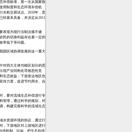
态补偿标准，第一次从国家政
偿使用制度和生态环境补偿机
水权交易试点。2010年，贵
经基本具备，并决定从2011
要表现为现行法制法规不健
农民的切身利益存在着一定的
效率低下等问题。
我国区域协调发展的这一重大
中对四大主体功能区划分的思
出现产业同构化导致恶性竞
和生态效益；下游发达地区也
宣传力度，促进节约用水、合
时，要对流域生态补偿进行专
和管理，通过科学的规划，对
调，构建完善科学的流域生态
域水资源环境的协议，通过行
时，下游地区对上游地区进行
补偿机制。比如，把生态补偿