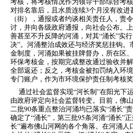
考核，将考核情况作为领导干部综合考
对排名靠后，且水质连续3个月没有改进
（街），通报或者约谈相关责任人，责
讨，并向各级政府通报，向社会公布。
善甚至不升反降的河涌，对其“涌长”实行
决”。河涌整治成效还与经济奖惩挂钩。
金制度，河涌如果被挂牌督办，所在区、
环保考核金，按期完成整改通过验收并
全部返还；反之，考核金被扣罚纳入环
专门账户，作为市环境保护责任制考核
通过社会监督实现“河长制”在阳光下
由政府评定向社会监督转变。目前，佛山
二批90条重点整治河涌均已落实“涌长”
确定了“涌长”，第三批95条河涌“涌长”
长”遍布佛山河网的各个角落。在河涌人