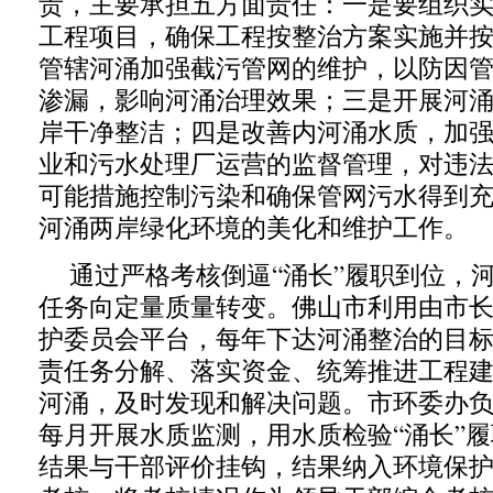
责，主要承担五方面责任：一是要组织
工程项目，确保工程按整治方案实施并
管辖河涌加强截污管网的维护，以防因
渗漏，影响河涌治理效果；三是开展河
岸干净整洁；四是改善内河涌水质，加
业和污水处理厂运营的监督管理，对违
可能措施控制污染和确保管网污水得到
河涌两岸绿化环境的美化和维护工作。
通过严格考核倒逼“涌长”履职到位，
任务向定量质量转变。佛山市利用由市
护委员会平台，每年下达河涌整治的目标
责任务分解、落实资金、统筹推进工程
河涌，及时发现和解决问题。市环委办
每月开展水质监测，用水质检验“涌长”
结果与干部评价挂钩，结果纳入环境保护