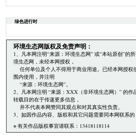
网安全的决定》。
·请注意语言文明，尊重网络道德，并承担一切因您
引起的法律责任。
绿色进行时
·环境生态网文章跟帖管理员有权保留或删除其管辖
·您在环境生态网发表的言论，环境生态网有权在网
·发表本评论即表明您已经阅读并接受上述条款，如
文章跟帖管理员反映。
环境生态网版权及免责声明：
1、凡本网注明“来源：环境生态网” 或“本站原创”的
境生态网，未经本网授权，
任何单位及个人不得用于商业用途。已经本网授权
围内使用，并注明
“来源：环境生态网”。
2、凡本网注明 “来源：XXX（非环境生态网）” 的
转载目的在于传递更多信息，
并不代表本网赞同其观点和对其真实性负责。
3、如因作品内容、版权和其它问题需要同本网联系的
※ 有关作品版权事宜请联系：13418118114