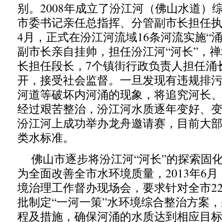
别。2008年成立了汾江河（佛山水道）
市委书记亲任总指挥、分管副市长担任执行
4月，正式在汾江河流域16条河流实施“
副市长亲自挂帅，担任汾江河“河长”，
长担任段长，7个镇街行政负责人担任涌
开，接受社会监督。一旦发现有违规排
河道等破坏内河涌的现象，将追究河长
经过艰苦整治，汾江河水质逐年变好、变清
汾江河上成功举办龙舟邀请赛，目前大部
类水标准。
佛山市逐步将汾江河“河长”的探索固
为全面改善全市水环境质量，2013年6
境治理工作督办现场会，要求针对全市2
批制定“一河一策”水环境综合整治方案
程及措施，确保河涌的水质达到相应目