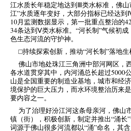
江水质长年稳定地达到Ⅲ类水标准，佛山
江”水质逐年变好，大部分指标已经达到
10月监测数据显示，第一批重点整治的4
34条达到Ⅴ类水标准。“河长制”气候初
色生态河流的守护神。
□持续探索创新，推动“河长制”落地生
佛山市地处珠江三角洲中部河网区，
各水道贯穿其中，内河涌总长超过5000
山是全国重要的制造业基地，城市和经
境保护的巨大压力，而水环境整治历来
要内容之一。
为了治理好汾江河这条母亲河，佛山
镇（街），积极创新，制定并推出“涌长”
词源于佛山很多河流都以“涌”命名，其含