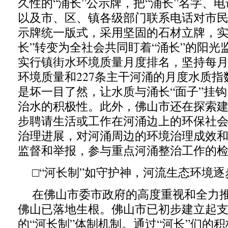
久性的“涌长”公示牌，把“涌长”名字、
以及市、区、镇各级部门联系电话对市
示牌统一版式，采用坚固的石材立牌，实
长”转变为全社会共同盯着“涌长”的阳光
实行镇街水环境质量月度排名，坚持每
环境质量和227条主干河涌的月度水质
是坏一目了然，让水质与涌长“面子”挂
治水的积极性。此外，佛山市还在探索建
步聘请生活或工作在河涌边上的环保社
治理进展，对河涌周边的环境治理成效
监督和举报，参与重点河涌整治工作的
□“河长制”如守护神，河流生态环境逐
在佛山市委市政府的高度重视和全力推
佛山已落地生根。佛山市已初步建立起支
的“河长制”体制机制。通过“河长”们的