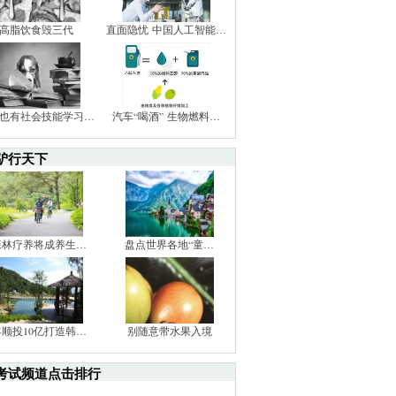
高脂饮食毁三代
直面隐忧 中国人工智能…
也有社会技能学习…
汽车“喝酒” 生物燃料…
驴行天下
森林疗养将成养生…
盘点世界各地“童…
丰顺投10亿打造韩…
别随意带水果入境
考试频道点击排行