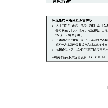
绿色进行时
·环境生态网文章跟帖管理
·您在环境生态网发表的言
·发表本评论即表明您已经
环境生态网版权及免责声明：
文章跟帖管理员反映。
1、凡本网注明“来源：环境生态网” 或“
任何单位及个人不得用于商业用途。已经
“来源：环境生态网”。
2、凡本网注明 “来源：XXX（非环境生态
并不代表本网赞同其观点和对其真实性负
3、如因作品内容、版权和其它问题需要同本
※ 有关作品版权事宜请联系：13418118114