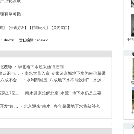
产业化发展
理有章可循
藏
】【
告诉好友
】【
打印此文
】【
关闭窗口
】
小狗
ahaoxie 责任编辑：ahaoxie
华北覆辙
华北地下水超采亟待控制
律认识与…
南水大量入京 专家谈京城地下水为何仍超采
超六成不合…
水利部回应“八成地下水不能饮用”：水源
采2.7亿…
南水进京难解北京“水荒” 地下水仍是主要
开发"红…
北京迎来“南水” 多年超采地下水将获补充