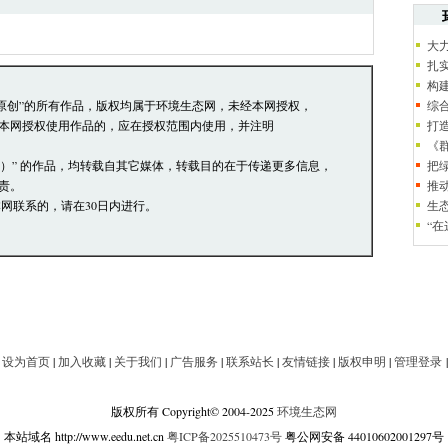
员有权保留或删除其管辖留言中的任意内容。
论，环境生态网有权在网站内转载或引用。
大
扎
阅读并接受上述条款，如您对管理有意见请向
构
本站原创”的所有作品，版权均属于环境生态网，未经本网授权，
综
本网授权使用作品的，应在授权范围内使用，并注明
打
《
网）” 的作品，均转载自其它媒体，转载目的在于传递更多信息，
把
责。
推
网联系的，请在30日内进行。
生
“
|
设为首页
|
加入收藏
|
关于我们
|
广告服务
|
联系站长
|
友情链接
|
版权申明
|
管理登录
版权所有 Copyright© 2004-2025
环境生态网
本站域名 http://www.eedu.net.cn
粤ICP备2025510473号
粤公网安备 44010602001297号