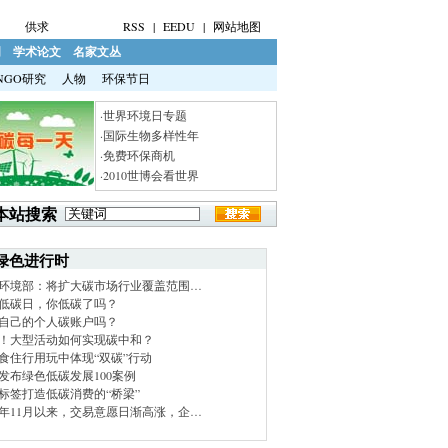
供求
RSS
|
EEDU
|
网站地图
明
学术论文
名家文丛
NGO研究
人物
环保节日
·世界环境日专题
·国际生物多样性年
·免费环保商机
·2010世博会看世界
本站搜索
绿色进行时
环境部：将扩大碳市场行业覆盖范围…
低碳日，你低碳了吗？
自己的个人碳账户吗？
！大型活动如何实现碳中和？
食住行用玩中体现“双碳”行动
发布绿色低碳发展100案例
标签打造低碳消费的“桥梁”
21年11月以来，交易意愿日渐高涨，企…