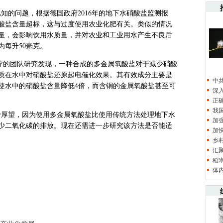
的问题，根据德国政府2016年的地下水硝酸盐监测报
酸盐含量超标，这与过度使用农业化肥有关。类似的情况
量，会影响饮用水质量，并对农业和工业用水产生不良后
每升50毫克。
导的团队研究发现，一种合成的多金属氧酸盐对于减少硝酸
质在水中对硝酸盐还原起电催化效果。其有效成分主要是
中
使水中的硝酸盐含量降低4倍，而含铜的金属氧酸盐甚至可
深
正
我
厚望，因为使用多金属氧酸盐比使用传统方法处理地下水
加
少二氧化碳的排放。现在还需进一步研究该方法是否能适
加
乡
汇
稻
体