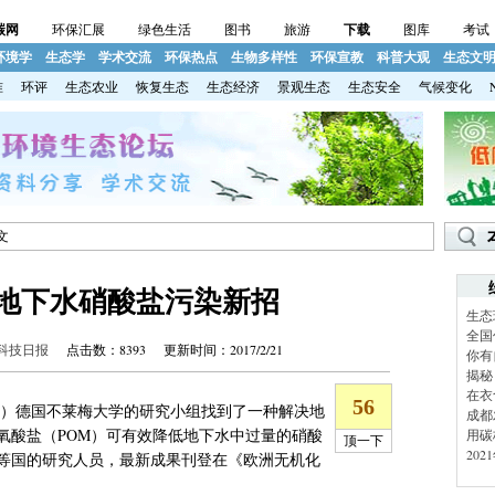
碳网
环保汇展
绿色生活
图书
旅游
下载
图库
考试
环境学
生态学
学术交流
环保热点
生物多样性
环保宣教
科普大观
生态文
准
环评
生态农业
恢复生态
生态经济
景观生态
生态安全
气候变化
文
地下水硝酸盐污染新招
生态
全国
科技日报
点击数：8393 更新时间：2017/2/21
你有
揭秘
在衣
钢）德国不莱梅大学的研究小组找到了一种解决地
成都
氧酸盐（POM）可有效降低地下水中过量的硝酸
用碳
20
等国的研究人员，最新成果刊登在《欧洲无机化