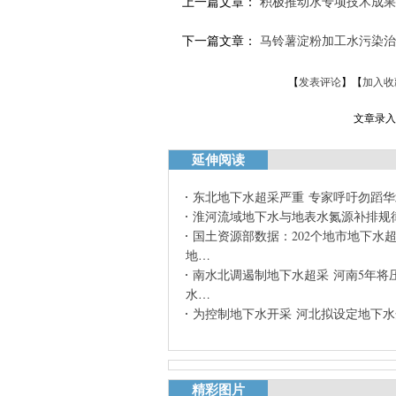
上一篇文章：
积极推动水专项技术成果
下一篇文章：
马铃薯淀粉加工水污染治
【
发表评论
】【
加入收
文章录入：
延伸阅读
东北地下水超采严重 专家呼吁勿蹈
淮河流域地下水与地表水氮源补排规
国土资源部数据：202个地市地下水
地…
南水北调遏制地下水超采 河南5年将压
水…
为控制地下水开采 河北拟设定地下水
精彩图片