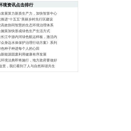
环境资讯点击排行
力发展算力新质生产力，加快智算中心
实推进“十五五”美丽乡村先行区建设
建高效协同智慧的生态环境治理体系
合施策加快形成绿色生产生活方式
造长江中游内河绿色航运样板，激活内
群众身边水体保护治理行动方案》系列
绿色种子种进每个人的心田
动新能源固废利用健康有序发展
态环境法典即将施行，地方政府要做好
在这里，我们看到了人与自然和谐共生
|