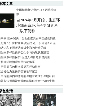
推荐文章
中国植物新记录种+1！西藏植物
数…
自2024年3月开始，生态环
境部南京环境科学研究所
（以下简称…
共中央 国务院关于全面推进美丽中国建设的意
入打好长江保护修复攻坚战 进一步促进长江流
确认识和把握碳达峰碳中和的行动逻辑
国生物多样性保护公众参与的现状及建议
强生物多样性保护 促进人与自然和谐共生
快构建环境治理全民行动体系
村产业振兴的根本遵循和行动指南
聚全社会力量保护美丽地球家园
米中镉的体内和体外的生物有效性和生物可利
内外方法揭示饮食策略能降低大米中镉的生物
绿色生活