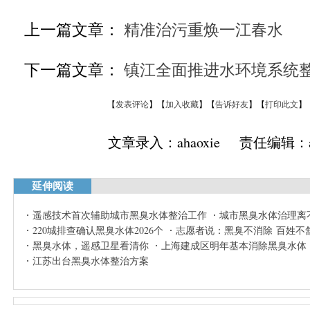
上一篇文章：
精准治污重焕一江春水
下一篇文章：
镇江全面推进水环境系统
【
发表评论
】【
加入收藏
】【
告诉好友
】【
打印此文
】
文章录入：ahaoxie 责任编辑：ah
延伸阅读
遥感技术首次辅助城市黑臭水体整治工作
城市黑臭水体治理离
220城排查确认黑臭水体2026个
志愿者说：黑臭不消除 百姓不
黑臭水体，遥感卫星看清你
上海建成区明年基本消除黑臭水体
江苏出台黑臭水体整治方案