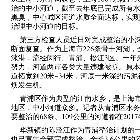
治的中小河道，截至去年底已完成所有
黑臭，中心城区河道水质全面达标，实现了
治理中小河道的目标。
第三方检查人员近日对完成整治的小
断面复查。作为上海市226条骨干河湖，全
涞港，流经闵行、青浦、松江3区。一年
努力，河道两岸各类大量违建被拆。原本最
道拓宽到20米~34米，河底一米深的污
焕发生机。
青浦区作为典型的江南水乡，是上海
地区，中小河道众多。记者从青浦区水
要整治的68条、109公里的河道都在201
华新镇的陈泾江作为青浦整治计划的一
也已宣告全部完成整治。全长3.6公里的