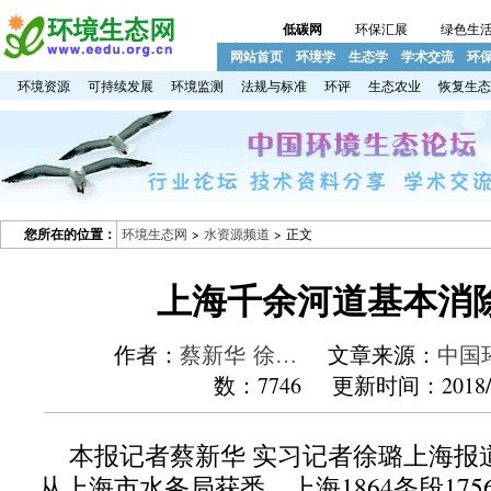
低碳网
环保汇展
绿色生
网站首页
环境学
生态学
学术交流
环
环境资源
可持续发展
环境监测
法规与标准
环评
生态农业
恢复生态
您所在的位置：
环境生态网
>
水资源频道
> 正文
上海千余河道基本消
作者：
蔡新华 徐…
文章来源：
中国
数：7746 更新时间：2018/1
本报记者蔡新华 实习记者徐璐上海报
从上海市水务局获悉，上海1864条段17