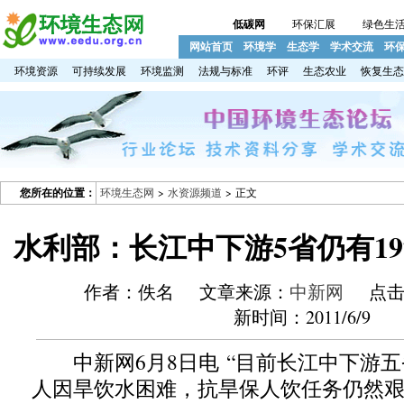
低碳网
环保汇展
绿色生
网站首页
环境学
生态学
学术交流
环
环境资源
可持续发展
环境监测
法规与标准
环评
生态农业
恢复生态
您所在的位置：
环境生态网
>
水资源频道
> 正文
水利部：长江中下游5省仍有1
作者：佚名 文章来源：
中新网
点击数
新时间：2011/6/9
中新网6月8日电 “目前长江中下游五省
人因旱饮水困难，抗旱保人饮任务仍然