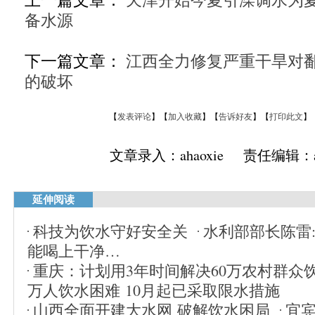
备水源
下一篇文章：
江西全力修复严重干旱对
的破坏
【
发表评论
】【
加入收藏
】【
告诉好友
】【
打印此文
】
文章录入：ahaoxie 责任编辑：ah
延伸阅读
科技为饮水守好安全关
水利部部长陈雷
能喝上干净…
重庆：计划用3年时间解决60万农村群众
万人饮水困难 10月起已采取限水措施
山西全面开建大水网 破解饮水困局
宜