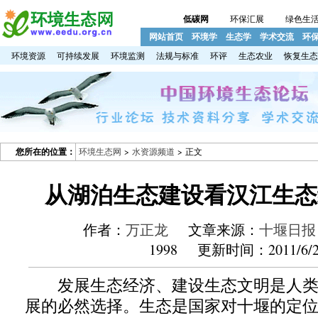
低碳网
环保汇展
绿色生
网站首页
环境学
生态学
学术交流
环
环境资源
可持续发展
环境监测
法规与标准
环评
生态农业
恢复生态
您所在的位置：
环境生态网
>
水资源频道
> 正文
从湖泊生态建设看汉江生态
作者：
万正龙
文章来源：
十堰日报
1998 更新时间：2011/6/2
发展生态经济、建设生态文明是人类
展的必然选择。生态是国家对十堰的定