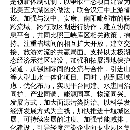
是创新体制机制，以争取生态项目建设
北美五大湖区的做法，联合汉江中上游
设。加强与汉中、安康、南阳毗邻市的
跨流域、跨行政区划进行协作，建立协
息平台，共同比照三峡库区相关政策，
持。注重省域间的相互扩大开放，建立
接、旅游对流的共赢局面。支持以太极
态经济示范区建设，加强和拓展湿地保
渠道，加强国际间的交流与合作，引进
等大型山水一体化项目。同时，做到区
虑，优化布局，实现平台同建、水患同
同护、产业同调、能源同享、物流同兴
发展方式，加大面源污染防治。以科学
经济发展方式为主线，加快推进十堰城
展、可持续发展的进度。加强节能减排
化建设，引导轻度污染企业向专业园区