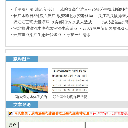
千里汉江源 清流入长江
苏皖豫商定淮河生态经济带规划编制范
长江水昨日8时流入汉江 改变湖北水资源格局
汉江武汉段漂来
汉江江面现大量浮萍 水务部门:对水质未造成…
良好湖泊生态
湖北推进漳河水库省级湖泊生态试点
230万尾鱼苗陆续放流汉
开展重点湖泊生态环保试点
守护一江清水
精彩图片
《群众身边水体保护治
联合国全球海洋评估视
文章评论