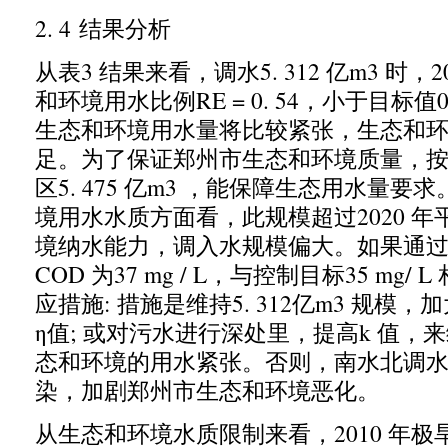
2. 4
结果分析
从表
3
结果来看
，
调水
5. 312
亿
m3
时
，2
和环境用水比例
RE = 0. 54，
小于目标值
生态和环境用水量将比较紧张
，
生态和
足。为了保证郑州市生态和环境质量
，
区
5. 475
亿
m3 ，
能保障生态用水量要求
境用水水质方面看
，
此规模超过
2020
年
境纳水能力
，
调入水规模偏大。如果通
COD
为
37 mg / L，
与控制目标
35 mg/ L
应措施
:
措施是维持
5. 312
亿
m3
规模
，
加
η值
;
或对污水进行深处里
，
提高
k
值
，
来
态和环境的用水紧张。否则
，
南水北调
染
，
加剧郑州市生态和环境恶化。
从生态和环境水质限制来看
，2010
年极