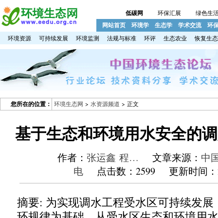
低碳网
环保汇展
绿色生
网站首页
环境学
生态学
学术交流
环
环境资源
可持续发展
环境监测
法规与标准
环评
生态农业
恢复生态
您所在的位置：
环境生态网
>
水资源频道
> 正文
基于生态和环境用水安全的调
作者：
张运鑫 程…
文章来源：
中
电
点击数：2599 更新时间：201
摘
要
:
为实现调水工程受水区可持续发展
环规律为基础
，
从受水区生态和环境用