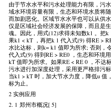
由于节水水平和污水处理能力有限
，
污
域水环境容量有限
，
生态和环境水质将
而加剧恶化。区域节水水平也可以从供
仅是区域社会经济发展的保障
，
而且是
魂。因此
，
用式
(12)
求得未知数
k1
。把
k
果
k1 < kT ，
再把
k 1
代入式
(9)
得
RE > R
水比达标
，
则
k= k1
值即为所求
;
否则
，
代入式
(9)
得到
RE > RE0 ，
生态和环境用
kT
值即为所求。如果
RE < RE 0 ，
不达
污水进行加深度处理
，
采用更严格排污
当
k1 > kT
时
，
加大节水力度
，
降低
u
值
标为止。
2
实例应用
2. 1
郑州市概况
[ 5]