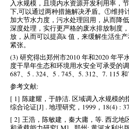
入水规模
，
且境内水资源开发利用率
，
下
,
可以通过两种措施解决矛盾
。①
维持
加大节水力度
，
污水处理回用
，
从而降低
深度处理
，
实行更严格的废水排放制度
放
，
从而可以提高
k
值
，
来缓解生活生产
紧张。
(3)
研究得出郑州市
2010
年和
2020
年平
度干旱年生态和环境用水安全可承受的
687
、
5 . 324
、
5 . 745
、
5. 312
、
7. 115
和
参考文献
:
[ 1]
陈建耀
，
于静洁
.
区域调入水规模的
综合论证
[J] .
地理研究
，1999，18(4) : 37
[ 2]
王
浩
，
陈敏建
，
秦大庸
，
等
.
西北地
和承载能力研究
[ M] .
郑州
:
黄河水利出