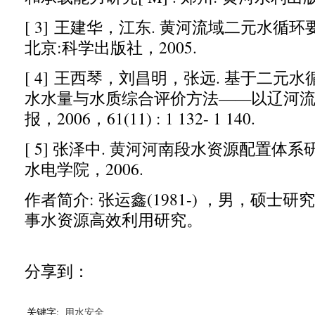
[ 3]
王建华
，
江
东
.
黄河流域二元水循环
北京
:
科学出版社
，2005.
[ 4]
王西琴
，
刘昌明
，
张
远
.
基于二元水
水水量与水质综合评价方法——以辽河
报
，2006，61(11) : 1 132- 1 140.
[ 5]
张泽中
.
黄河河南段水资源配置体系
水电学院
，2006.
作者简介
:
张运鑫
(1981-) ，
男
，
硕士研究
事水资源高效利用研究。
分享到：
关键字:
用水安全