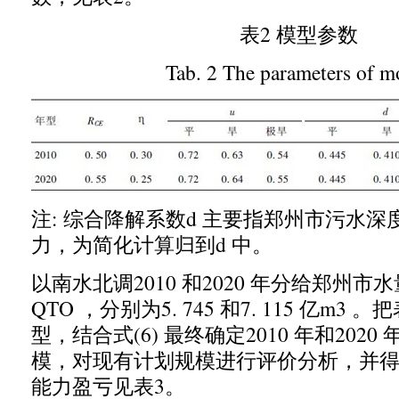
表
2
模型参数
Tab. 2 The parameters of m
注
:
综合降解系数
d
主要指郑州市污水深
力
，
为简化计算归到
d
中。
以南水北调
2010
和
2020
年分给郑州市水
QTO ，
分别为
5. 745
和
7. 115
亿
m3
。把
型
，
结合式
(6)
最终确定
2010
年和
2020
模
，
对现有计划规模进行评价分析
，
并
能力盈亏见表
3
。