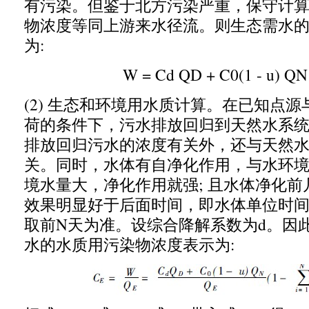
有污染。但鉴于北方污染严重
，
保守计
物浓度等同上游来水径流。则生态需水
为
:
W = Cd QD + C0(1 - u) QN
(2)
生态和环境用水质计算。在已知点源
荷的条件下
，
污水排放回归到天然水系
排放回归污水的浓度有关外
，
还与天然
关。同时
，
水体有自净化作用
，
与水环
境水量大
，
净化作用就强
;
且水体净化前
效果明显好于后面时间
，
即水体单位时
取前
N
天为准。设综合降解系数为
d
。因
水的水质用污染物浓度表示为
: