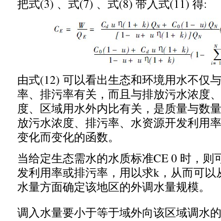
把式
(3)
、式
(7)
、式
(8)
带入式
(11)
得
:
由式
(12)
可以看出生态和环境用水不仅
率、排污率有关
，
而且与排放污水浓度
度、区域用水外内比有关
，
是质量与数
放污水浓度、排污率、水资源开发利用
变化而变化的函数。
当给定生态需水的水质标准
CE 0
时
，
则
发利用率或排污率
，
用以求
k，
从而可以
水量方面确定该地区的外调水量规模。
调入水量要小于等于域外向该区域调水