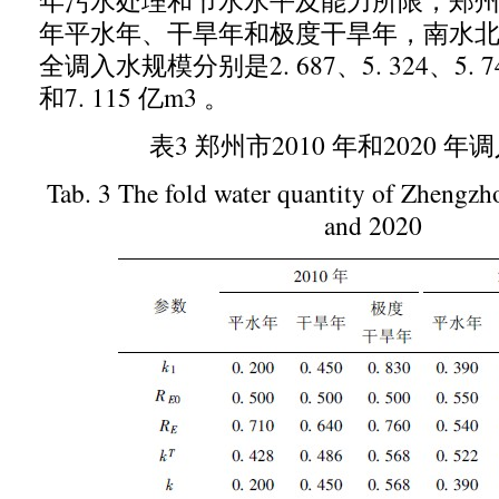
年污水处理和节水水平及能力所限
，
郑
年平水年、干旱年和极度干旱年
，
南水
全调入水规模分别是
2. 687
、
5. 324
、
5. 7
和
7. 115
亿
m3
。
表
3
郑州市
2010
年和
2020
年调
Tab. 3 The fold water quantity of Zhengz
and 2020