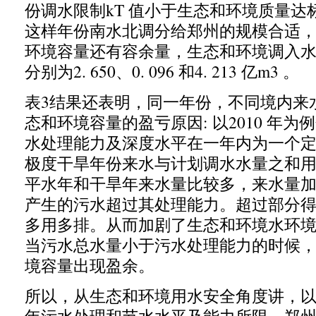
份调水限制
kT
值小于生态和环境质量达
这样年份南水北调分给郑州的规模合适
环境容量还有容余量
，
生态和环境调入
分别为
2. 650
、
0. 096
和
4. 213
亿
m3
。
表
3
结果还表明
，
同一年份
，
不同境内来
态和环境容量的盈亏原因
:
以
2010
年为例
水处理能力及深度水平在一年内为一个
极度干旱年份来水与计划调水水量之和
平水年和干旱年来水量比较多
，
来水量
产生的污水超过其处理能力。超过部分
多用多排。从而加剧了生态和环境水环
当污水总水量小于污水处理能力的时候
境容量出现盈余。
所以
，
从生态和环境用水安全角度讲
，