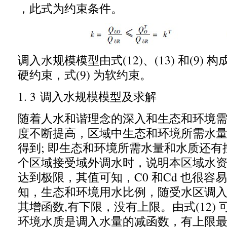
，
此式为约束条件。
调入水规模模型由式
(12)
、
(13)
和
(9)
构
硬约束
，
式
(9)
为软约束。
1. 3
调入水规模模型及求解
随着人水和谐理念的深入和生态和环境
度不断提高
，
区域中生态和环境所需水
得到
;
即生态和环境所需水量和水质还有
个区域接受域外调水时
，
说明本区域水
达到极限
，
其值可知
，C0
和
Cd
也很容易
知
，
生态和环境用水比例
，
随受水区调
其增函数
,
有下限
，
没有上限。由式
(12)
环境水质是调入水量的减函数
，
有上限