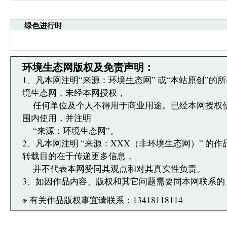
·请注意语言文明，尊重网络道德，并承担一切因您
引起的法律责任。
绿色进行时
·环境生态网文章跟帖管理员有权保留或删除其管辖
·您在环境生态网发表的言论，环境生态网有权在网
·发表本评论即表明您已经阅读并接受上述条款，如
文章跟帖管理员反映。
环境生态网版权及免责声明：
1、凡本网注明“来源：环境生态网” 或“本站原创”的
境生态网，未经本网授权，
任何单位及个人不得用于商业用途。已经本网授权
围内使用，并注明
“来源：环境生态网”。
2、凡本网注明 “来源：XXX（非环境生态网）” 的
转载目的在于传递更多信息，
并不代表本网赞同其观点和对其真实性负责。
3、如因作品内容、版权和其它问题需要同本网联系的
※ 有关作品版权事宜请联系：13418118114