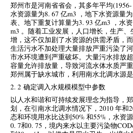
郑州市是河南省省会
，
其多年平均
(1956-
水资源量为
8. 67
亿
m3 ，
地下水资源量为
表、地下重复计算量为
3. 93
亿
m3 ，
水资
m3
。随着工业发展
，
人口增长
，
生产、
增
，
这不仅加剧了水资源的供需矛盾
，
生活污水不加处理大量排放严重污染了
市水环境遭到严重破坏。大量污水排放
容量允许排放量
，
导致河流水体水质严
郑州属于缺水城市
，
利用南水北调水源
2. 2
确定调入水规模模型中参数
以人水和谐和可持续发展理念为指导
，
划
，
在引南水北调水情况下
，2010
年和
2
态和环境用水比达到
50%
和
55%，
水资
0. 7
和
0. 75，
境内来水以主要污染物
COD