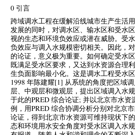
0
引
言
跨域调水工程在缓解沿线城市生产生活
发展的同时
，
对调水区、输水区和受水
视的生态和环境负效应或潜在威胁。受
负效应与调入水规模密切相关。因此
，
的论证
，
意义极为重要。如何确定受水
既满足受水区要求
，
又达到水资源合理
生负面影响最小化。这是调水工程受水
1998
年陈建耀
[1]
从系统的角度把区域调
层、中观层和微观层
，
提出区域调入水
于此的
PRED
综合论证
;
并以北京市水资
例
，
用
PRED
综合协调分析分别对北京市
论证
，
得到北京市水资源可维持现状下
态和环境用水安全角度对受水区调入水
有报道。随着人水和谐和理念的不断深