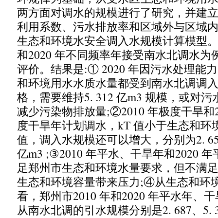
两方面对调水的规模进行了研究
，
并建
利用系数、污水排放率和区域外与区域
生态和环境水安全调入水规模计算模型
和
2020
年不同频率年接受南水北调水为
评价。结果是
:
①
2020
年因污水处理能力
和环境用水水质水量都受到南水北调调
格
，
需要维持
5. 312
亿
m3
规模
，
或对污
减少污染物排放量
;
②
2010
年极度干旱和
度干旱年计划调水
，kT
值小于生态和环
值
，
调入水规模还可以增大
，
分别为
2. 6
亿
m3
;
③
2010
年平水、干旱年和
2020
年
足郑州市生态和环境水量要求
，
但不满
生态和环境容量带来压力
;
④
从生态和环
看
，
郑州市
2010
年和
2020
年平水年、干
从南水北调的引水规模分别是
2. 687
、
5. 