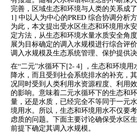
完善
，
区域生态和环境与人类的关系成
1]
中以人为中心的
PRED
综合协调分析
为此
，
本文提出受水区生态和环境用水
定方法
，
从生态和环境水量水质安全角
展为目标确定的调入水规模进行综合评
调入水规模及生态系统管理、保护提供
在“二元”水循环下
[2- 4] ，
生态和环境用
降水
，
而且受到社会系统排水的补充
，
况同时受到人类利用水资源程度、利用
的影响。意味着二元水循环下的生态和
量
，
还是水质
，
已经完全不等同于一元
境用水。所以
，
生态和环境用水不仅要
虑质的问题。下面主要讨论确保受水区
前提下确定其调入水规模。