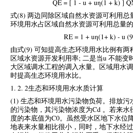
QE = [ 1 - u + u
η
(1 + k) ] Q
式
(8)
两边同除区域自然水资源可利用总
环境用水占区域自然水资源可利用总量
RE = 1 + u
η
(1+ k) - u (9
由式
(9)
可知提高生态环境用水比例有两
区域水资源开发利用率
;
二是当
u
不能变
大区域调水工程的调入水量。区域用水
时提高生态环境用水比。
1. 2. 2
生态和环境用水水质计算
(1)
生态和环境用水污染物负荷。排放污
的污染物
，
其污染物浓度为
Cd
。若来水
度的本底值为
C0
。虽然受水区地下水位
地表来水量相比很小
，
同时
，
地下水经