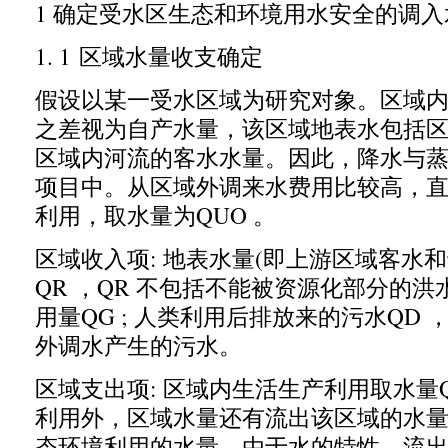
1
确定受水区生态和环境用水安全的调入
1. 1
区域水量收支确定
假设以某一受水区域为研究对象。区域
之差视为自产水量
，
该区域地表水包括
区域内河流的客水水量。因此
，
降水与
项目中。从区域外调来水费用比较高
，
利用
，
取水量为
QUO
。
区域收入项
:
地表水量
(
即上游区域客水和
QR ，QR
不包括不能被资源化部分的洪
用量
QG ;
人类利用后排放来的污水
QD 
外调水产生的污水。
区域支出项
:
区域内生活生产利用取水量
利用外
，
区域水量还有流出该区域的水
态环境利用的水量。由于水的特性
，
流