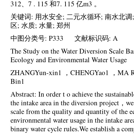
312
、
7 . 115
和
7. 115
亿
m3
。
关键词
:
用水安全
;
二元水循环
;
南水北调
区
;
水质
;
水量
;
郑州
中图分类号
: P333
文献标识码
: A
The Study on the Water Diversion Scale Ba
Ecology and Environmental Water Usage
ZHANGYun-xin1 ，CHENGYao1 ，MA R
Bin1
Abstract: In order t o achieve the sustaina
the intake area in the diversion project，we
scale from the quality and quantity of the 
environmental water usage in the intake are
binary water cycle rules.We establish a co