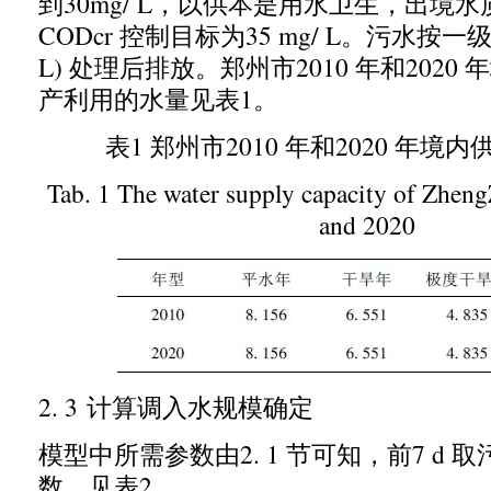
到
30mg/ L，
以供本是用水卫生
，
出境水
CODcr
控制目标为
35 mg/ L
。污水按一
L)
处理后排放。郑州市
2010
年和
2020
年
产利用的水量见表
1
。
表
1
郑州市
2010
年和
2020
年境内
Tab. 1 The water supply capacity of Zheng
and 2020
2. 3
计算调入水规模确定
模型中所需参数由
2. 1
节可知
，
前
7 d
取
数
，
见表
2
。