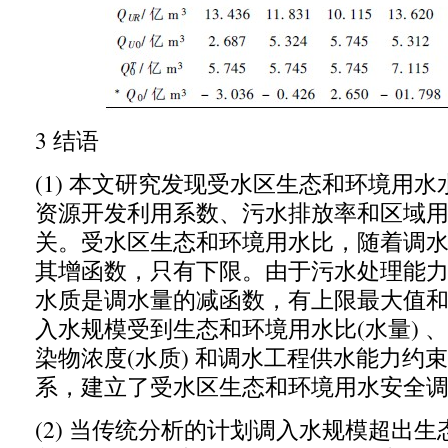
3
结
语
(1)
本文研究发现受水区生态和环境用水
资源开发利用系数、污水排放率和区域
关。受水区生态和环境用水比
，
随着调
其增函数
，
只有下限。由于污水处理能
水质是调水量的减函数
，
有上限最大值
入水规模受到生态和环境用水比
(
水量
)
、
染物浓度
(
水质
)
和调水工程供水能力约束
系
，
建立了受水区生态和环境用水安全
(2)
当传统分析的计划调入水规模超出生