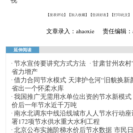
【
发表评论
】【
加入收藏
】【
告诉好友
】【
打印此文
】
文章录入：ahaoxie 责任编辑：ah
延伸阅读
节水宣传要讲究方式方法
甘肃甘州农村
省力增产
借力合同节水模式 天津护仓河“旧貌换新
省出一个怀柔水库
我国推广无需用水单位出资的节水新模式
价后一年节水近千万吨
南水北调东中线沿线城市人人节水行动座
署172项节水供水重大水利工程
北京公布实施阶梯水价后节水数据 市民