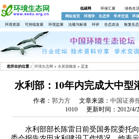
低碳网
环保汇展
绿色生
网站首页
环境学
生态学
学术交流
环
环境资源
可持续发展
环境监测
法规与标准
环评
生态农业
恢复生态
您所在的位置：
环境生态网
>
水资源频道
> 正文
水利部：10年内完成大中型
作者：
郭力方
文章来源：
中国证券
1010 更新时间：2012/4/2
水利部部长陈雷日前受国务院委托向
委会报告农田水利建设工作情况。他表