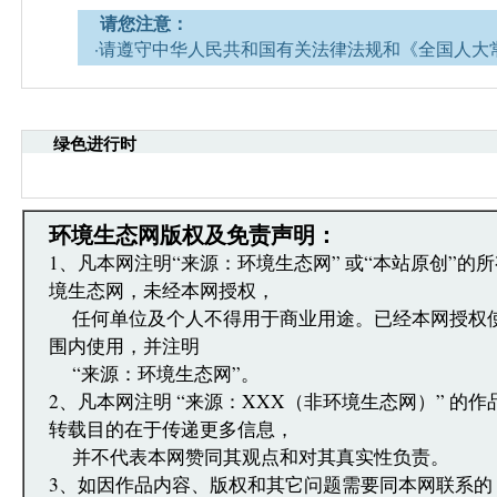
请您注意：
·请遵守中华人民共和国有关法律法规和《全国人大
网安全的决定》。
·请注意语言文明，尊重网络道德，并承担一切因您
引起的法律责任。
绿色进行时
·环境生态网文章跟帖管理员有权保留或删除其管辖
·您在环境生态网发表的言论，环境生态网有权在网
·发表本评论即表明您已经阅读并接受上述条款，如
文章跟帖管理员反映。
环境生态网版权及免责声明：
1、凡本网注明“来源：环境生态网” 或“本站原创”的
境生态网，未经本网授权，
任何单位及个人不得用于商业用途。已经本网授权
围内使用，并注明
“来源：环境生态网”。
2、凡本网注明 “来源：XXX（非环境生态网）” 的
转载目的在于传递更多信息，
并不代表本网赞同其观点和对其真实性负责。
3、如因作品内容、版权和其它问题需要同本网联系的