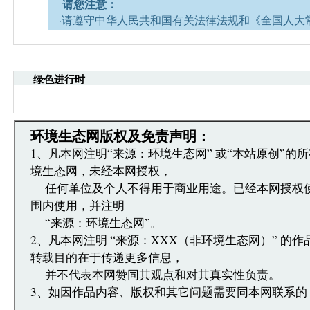
请您注意：
·请遵守中华人民共和国有关法律法规和《全国人大
网安全的决定》。
·请注意语言文明，尊重网络道德，并承担一切因您
引起的法律责任。
绿色进行时
·环境生态网文章跟帖管理员有权保留或删除其管辖
·您在环境生态网发表的言论，环境生态网有权在网
·发表本评论即表明您已经阅读并接受上述条款，如
文章跟帖管理员反映。
环境生态网版权及免责声明：
1、凡本网注明“来源：环境生态网” 或“本站原创”的
境生态网，未经本网授权，
任何单位及个人不得用于商业用途。已经本网授权
围内使用，并注明
“来源：环境生态网”。
2、凡本网注明 “来源：XXX（非环境生态网）” 的
转载目的在于传递更多信息，
并不代表本网赞同其观点和对其真实性负责。
3、如因作品内容、版权和其它问题需要同本网联系的