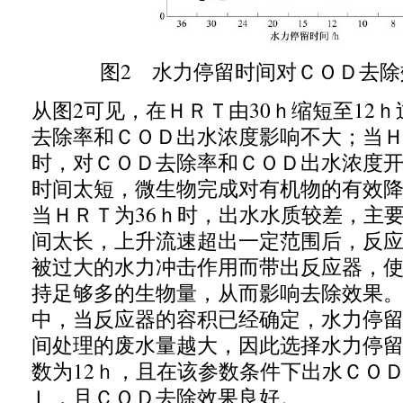
图
2
水力停留时间对ＣＯＤ去除
从图
2
可见，在ＨＲＴ由
30
ｈ缩短至
12
ｈ
去除率和ＣＯＤ出水浓度影响不大；当
时，对ＣＯＤ去除率和ＣＯＤ出水浓度
时间太短，微生物完成对有机物的有效
当ＨＲＴ为
36
ｈ时，出水水质较差，主
间太长，上升流速超出一定范围后，反
被过大的水力冲击作用而带出反应器，
持足够多的生物量，从而影响去除效果
中，当反应器的容积已经确定，水力停
间处理的废水量越大，因此选择水力停
数为
12
ｈ，且在该参数条件下出水ＣＯ
Ｌ，且ＣＯＤ去除效果良好。