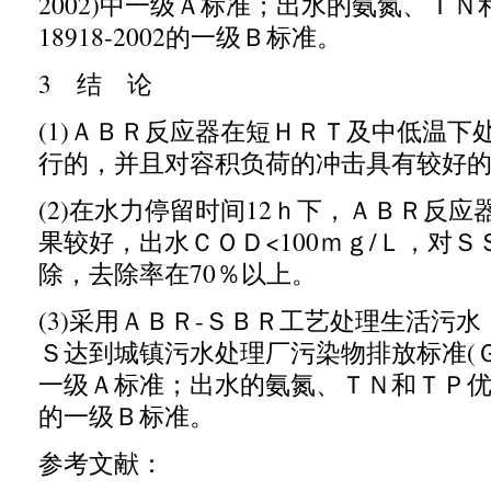
2002)
中一级Ａ
标准；出水的氨氮、ＴＮ
18918-2002
的一级Ｂ标准。
3
结 论
(1)
ＡＢＲ反应器在短ＨＲＴ及中低温下
行的，并且对容积负荷的冲击具有较好
(2)
在水力停留时间
12
ｈ下，ＡＢＲ反应
果较好，出水ＣＯＤ
<100
ｍｇ
/
Ｌ，对Ｓ
除，去除率在
70
％以上。
(3)
采用ＡＢＲ
-
ＳＢＲ工艺处理生活污水
Ｓ达到城镇污水处理厂污染物排放标准
(
一级Ａ标准；出水的氨氮、ＴＮ和ＴＰ
的一级Ｂ标准。
参考文献：