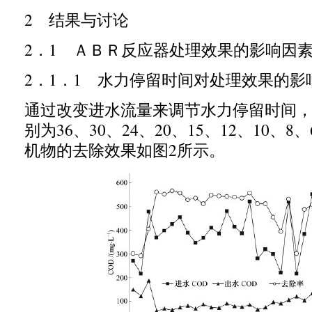
2
结果与讨论
2
．
1
ＡＢＲ反应器处理效果的影响因
2
．
1
．
1
水力停留时间对处理效果的影
通过改变进水流量来调节水力停留时间
别为
36
、
30
、
24
、
20
、
15
、
12
、
10
、
8
、
机物的去除效果如图
2
所示。