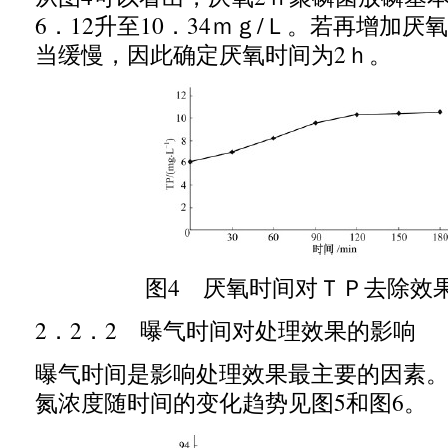
6
．
12
升
至
10
．
34
ｍｇ
/
Ｌ。若再增加厌氧
当缓慢，因此确定厌氧时间为
2
ｈ。
图
4
厌氧时间对ＴＰ去除效
2
．
2
．
2
曝气时间对处理效果的影响
曝气时间是影响处理效果最主要的因素
氮浓度随时间的变化趋势见图
5
和图
6
。