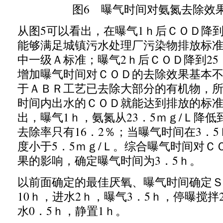
图
6
曝气时间对氨氮去除效
从图
5
可以看出，在曝气
1
ｈ后ＣＯＤ降
能够满足城镇污水处理厂污染物排放标
中一级Ａ标准；曝气
2
ｈ后ＣＯＤ降到
25
增加曝气时间对ＣＯＤ的去除效果基本
于ＡＢＲ工艺已去除大部分的有机物，
时间内出水的ＣＯＤ就能达到排放的标
出，曝气
1
ｈ，氨氮从
23
．
5
ｍｇ
/
Ｌ降低
去除率只有
16
．
2
％；当曝气时间在
3
．
5
度小于
5
．
5
ｍｇ
/
Ｌ。综合曝气时间对Ｃ
果的影响，确定曝气时间为
3
．
5
ｈ。
以前面确定的最佳厌氧、曝气时间确定
10
ｈ，进水
2
ｈ，曝气
3
．
5
ｈ，停曝搅拌
水
0
．
5
ｈ，静置
1
ｈ。