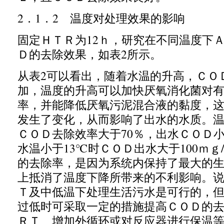
2
．
1
．
2
温度对处理效果的影响
固定ＨＴＲ
为
12
ｈ，研究在不同温度下
Ｄ的去除效果，如表
2
所示。
从表
2
可以看出，随着水温的升高，ＣＯ
加，温度的升高可以加快厌氧消化菌对
率，并能降低厌氧污泥混合液的黏度，
发生了变化，从而影响了出水的水质。
ＣＯＤ去除效率大于
70
％，出水ＣＯＤ
水温小于
13
℃
时ＣＯＤ出水大于
100
ｍｇ
的去除率，是因为系统内保持了最大的
上抵消了温度下降所带来的不利影响。
Ｔ及中低温下处理生活污水是可行的，
过低时可采取一定的措施提高ＣＯＤ的
ＲＴ、增加外循环或对反应器进行保温