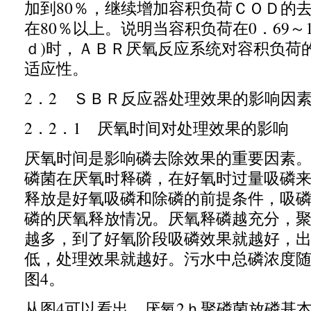
加到
80
％，继续增加容积负荷ＣＯＤ的
在
80
％以上。说明当容积负荷在
0
．
69
～
ｄ
)
时，ＡＢＲ厌氧反应系统对容积负荷
适应性。
2
．
2
ＳＢＲ反应器处理效果的影响因
2
．
2
．
1
厌氧时间对处理效果的影响
厌氧时间是影响磷去除效果的重要因素
磷菌在厌氧时释磷，在好氧时过量吸磷
释放是好氧吸磷和除磷的前提条件，吸
磷的厌氧释放情况。厌氧释磷越充分，
越多，到了好氧阶段吸磷效果就越好，
低，处理效果就越好。污水中总磷浓度
图
4
。
从图
4
可以看出，厌氧
2
ｈ聚磷菌放磷基