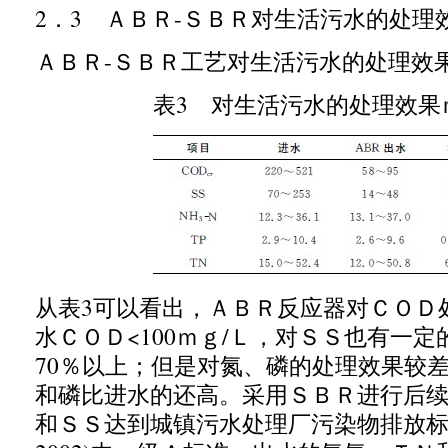
2
．
3
ＡＢＲ
-
ＳＢＲ对生活污水的处理
ＡＢＲ
-
ＳＢＲ工艺对生活污水的处理效
表
3
对生活污水的处理效果
从表
3
可以看出，ＡＢＲ反应器对ＣＯＤ
水ＣＯＤ
<100
ｍｇ
/
Ｌ，对ＳＳ也有一定
70
％以上；但是对氮、磷的处理效果较
和磷比进水的还高。采用ＳＢＲ进行后
和ＳＳ达到城镇污水处理厂污染物排放