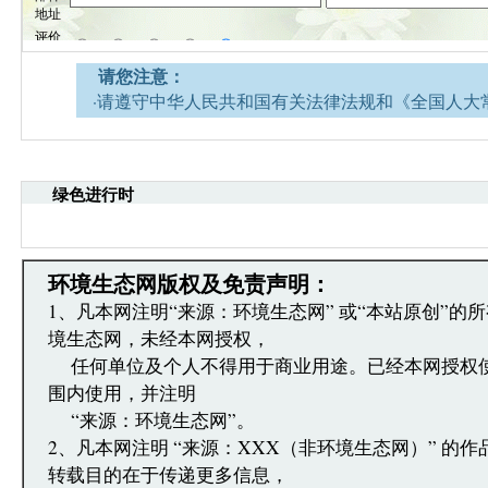
请您注意：
·请遵守中华人民共和国有关法律法规和《全国人大
网安全的决定》。
·请注意语言文明，尊重网络道德，并承担一切因您
引起的法律责任。
绿色进行时
·环境生态网文章跟帖管理员有权保留或删除其管辖
·您在环境生态网发表的言论，环境生态网有权在网
·发表本评论即表明您已经阅读并接受上述条款，如
文章跟帖管理员反映。
环境生态网版权及免责声明：
1、凡本网注明“来源：环境生态网” 或“本站原创”的
境生态网，未经本网授权，
任何单位及个人不得用于商业用途。已经本网授权
围内使用，并注明
“来源：环境生态网”。
2、凡本网注明 “来源：XXX（非环境生态网）” 的
转载目的在于传递更多信息，