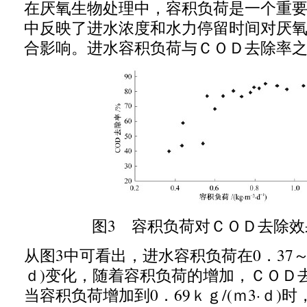
在厌氧生物处理中，容积负荷是一个重
中反映了进水浓度和水力停留时间对厌
合影响。进水容积负荷与ＣＯＤ去除率
图
3
容积负荷对ＣＯＤ去除效
从图
3
中可看出，进水容积负荷在
0
．
37
ｄ
)
变化，随着容积负荷的增加，ＣＯＤ
当容积负荷增加到
0
．
69
ｋｇ
/(
ｍ
3
·ｄ
)
时