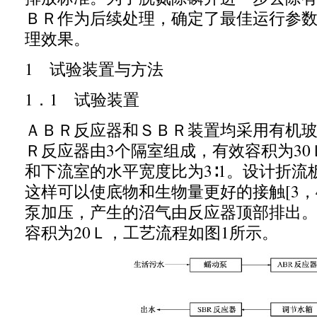
ＢＲ作为后续处理，确定了最佳运行参
理效果。
1
试验装置与方法
1
．
1
试验装置
ＡＢＲ反应器和ＳＢＲ装置均采用有机
Ｒ反应器由
3
个隔室组成，有效容积为
30
和下流室的水平宽度比为
3
∶
1
。设计折流
这样可以使底物和生物量更好的接触
[3
，
泵加压，产生的沼气由反应器顶部排出
容积为
20
Ｌ，工艺流程如图
1
所示。