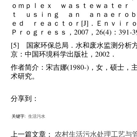
ｏｍｐｌｅｘ
ｗａｓｔｅｗａｔｅｒ 
ｔ ｕｓｉｎｇ ａｎ ａｎａｅｒｏ
ｅｄ ｒｅａｃｔｏｒ
[J]
．
Ｅｎｖｉｒ
Ｐｒｏｇｒｅｓｓ，
2007
，
26(4)
：
391-3
[5]
国家环保总局．水和废水监测分析
京：中国环境科学出版社，
2002
．
作者简介：宋吉娜
(1980-)
，女，硕士，
术研究。
分享到：
关键字:
生活污水
上一篇文章：
农村生活污水处理工艺与