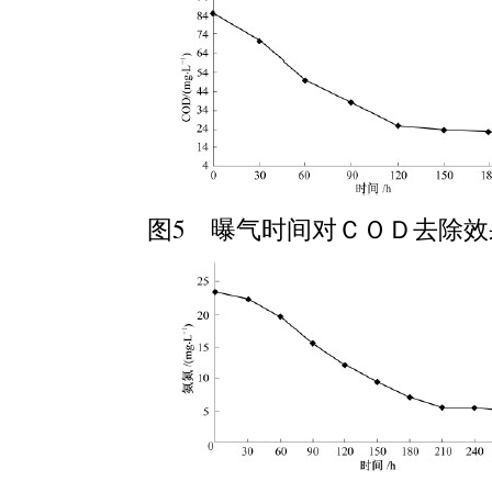
图
5
曝气时间对ＣＯＤ去除效