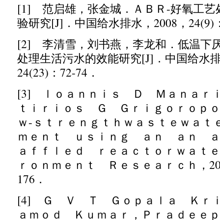
[1]
范启雄，张金城．ＡＢＲ
-
好氧工艺
验研究
[J]
．中国给水排水，
2008
，
24(9)
[2]
李清雪，刘书燕，李龙和．低温下厌
处理生活污水的效能研究
[J]
．中国给水
24(23)
：
72-74
．
[3]
ｌｏａｎｎｉｓ Ｄ Ｍａｎａｒｉ
ｔｉｒｉｏｓ Ｇ Ｇｒｉｇｏｒｏｐ
ｗ
-
ｓｔｒｅｎｇｔｈ
ｗａｓｔｅｗａｔ
ｍｅｎｔ ｕｓｉｎｇ ａｎ ａｎ 
ａｆｆｌｅｄ ｒｅａｃｔｏｒｗａｔ
ｒｏｎｍｅｎｔ Ｒｅｓｅａｒｃｈ，
2
176
．
[4]
Ｇ Ｖ Ｔ Ｇｏｐａｌａ Ｋｒｉ
ａｍｏｄ Ｋｕｍａｒ，Ｐｒａｄｅｅ