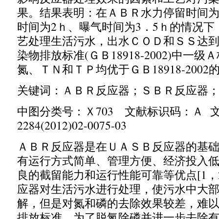
果。结果表明：在ＡＢＲ水力停留时间
时间为
2
ｈ、曝气时间为
3
．
5
ｈ的情况下
艺处理生活污水，出水ＣＯＤ和ＳＳ达
染物排放标准
(
ＧＢ
18918-2002)
中一级Ａ
氮、ＴＮ和ＴＰ均优于ＧＢ
18918-2002
关键词：ＡＢＲ反应器；ＳＢＲ反应器
中图分类号：Ｘ
703
文献标识码：Ａ 
2284(2012)02-0075-03
ＡＢＲ反应器是在ＵＡＳＢ反应器的基
有运行方式简单、管理方便、经济投入
良的截留能力和运行性能可靠等优点
[1
，
应器对生活污水进行处理，使污水中大
解，但是对氮和磷的去除效果较差，难
排放标准。为了脱氮除磷并进一步去除