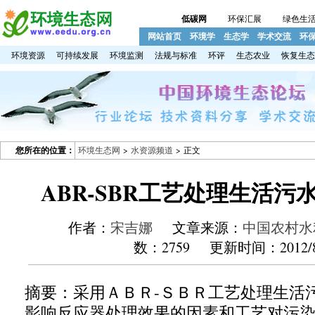
低碳网
环保汇展
绿色生
网站首页
环境学
生态学
学术交流
环
环境资源
可持续发展
环境监测
法规与标准
环评
生态农业
恢复生态
您所在的位置：
环境生态网
>
水资源频道
> 正文
ABR-SBR工艺处理生活污
作者：
宋吉娜
文章来源：
中国农村水
数：2759 更新时间：2012/8
摘要：采用ＡＢＲ
-
ＳＢＲ工艺处理生活
影响反应器处理效果的因素和工艺对污