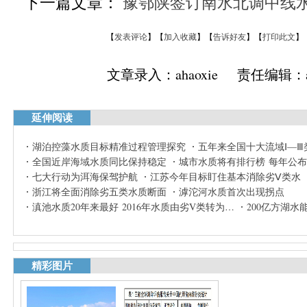
下一篇文章：
豫鄂陕签订南水北调中线
【
发表评论
】【
加入收藏
】【
告诉好友
】【
打印此文
】
文章录入：ahaoxie 责任编辑：ah
延伸阅读
湖泊控藻水质目标精准过程管理探究
五年来全国十大流域Ⅰ—
全国近岸海域水质同比保持稳定
城市水质将有排行榜 每年公
七大行动为洱海保驾护航
江苏今年目标盯住基本消除劣Ⅴ类水
浙江将全面消除劣五类水质断面
滹沱河水质首次出现拐点
滇池水质20年来最好 2016年水质由劣V类转为…
200亿方湖
精彩图片