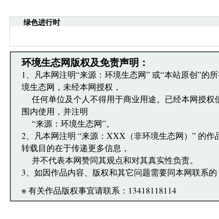
·请注意语言文明，尊重网络道德，并承担一切因您
引起的法律责任。
绿色进行时
·环境生态网文章跟帖管理员有权保留或删除其管辖
·您在环境生态网发表的言论，环境生态网有权在网
·发表本评论即表明您已经阅读并接受上述条款，如
文章跟帖管理员反映。
环境生态网版权及免责声明：
1、凡本网注明“来源：环境生态网” 或“本站原创”的
境生态网，未经本网授权，
任何单位及个人不得用于商业用途。已经本网授权
围内使用，并注明
“来源：环境生态网”。
2、凡本网注明 “来源：XXX（非环境生态网）” 的
转载目的在于传递更多信息，
并不代表本网赞同其观点和对其真实性负责。
3、如因作品内容、版权和其它问题需要同本网联系的
※ 有关作品版权事宜请联系：13418118114