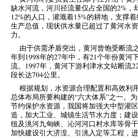
缺水河流，河川径流量仅占全国的2%，
12%的人口，灌溉着15%的耕地，支撑着
生产总值，现状供水量已超过了黄河水
力。
由于供需矛盾突出，黄河曾饱受断流之痛
年到1998年的27年中，有21个年份黄河
流。1997年，黄河下游利津水文站断流2
段长达704公里。
根据规划，水资源合理配置和高效利
总体布局所要构建的“六大体系”之一。
节约保护水资源，我国将加强大中型灌
造，加大工业、城镇生活节水力度；建
纽及洮河九甸峡、沁河河口村水库等骨
加快建设引大济湟、引洮入定等工程，