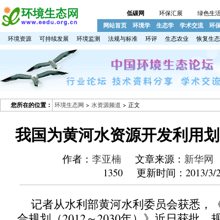
低碳网
环保汇展
绿色生
网站首页
环境学
生态学
学术交流
环
环境资源
可持续发展
环境监测
法规与标准
环评
生态农业
恢复生态
您所在的位置：
环境生态网
>
水资源频道
> 正文
我国为黄河水资源开发利用划
作者：
李亚楠
文章来源：
新华网
1350 更新时间：2013/3/2
记者从水利部黄河水利委员会获悉，
合规划（2012～2030年）》近日获批