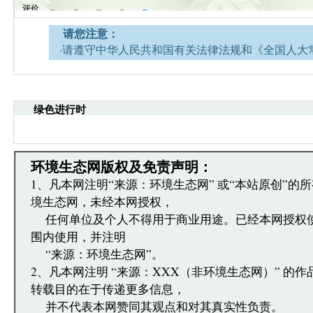
请您注意：
·请遵守中华人民共和国有关法律法规和《全国人大
网安全的决定》。
·请注意语言文明，尊重网络道德，并承担一切因您
引起的法律责任。
绿色进行时
·环境生态网文章跟帖管理员有权保留或删除其管辖
·您在环境生态网发表的言论，环境生态网有权在网
·发表本评论即表明您已经阅读并接受上述条款，如
文章跟帖管理员反映。
环境生态网版权及免责声明：
1、凡本网注明“来源：环境生态网” 或“本站原创”的
境生态网，未经本网授权，
任何单位及个人不得用于商业用途。已经本网授权
围内使用，并注明
“来源：环境生态网”。
2、凡本网注明 “来源：XXX（非环境生态网）” 的
转载目的在于传递更多信息，
并不代表本网赞同其观点和对其真实性负责。