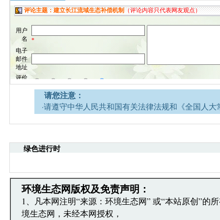
请您注意：
·请遵守中华人民共和国有关法律法规和《全国人大
网安全的决定》。
·请注意语言文明，尊重网络道德，并承担一切因您
引起的法律责任。
绿色进行时
·环境生态网文章跟帖管理员有权保留或删除其管辖
·您在环境生态网发表的言论，环境生态网有权在网
·发表本评论即表明您已经阅读并接受上述条款，如
文章跟帖管理员反映。
环境生态网版权及免责声明：
1、凡本网注明“来源：环境生态网” 或“本站原创”的
境生态网，未经本网授权，