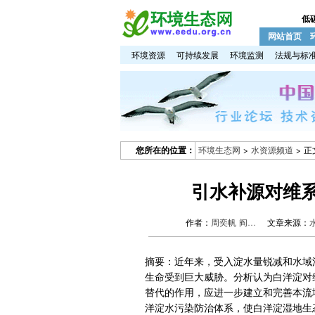
低
网站首页
环境资源
可持续发展
环境监测
法规与标
您所在的位置：
环境生态网
>
水资源频道
> 正
引水补源对维
作者：
周奕帆 阎…
文章来源：
摘要：近年来，受入淀水量锐减和水域
生命受到巨大威胁。分析认为白洋淀对
替代的作用，应进一步建立和完善本流
洋淀水污染防治体系，使白洋淀湿地生