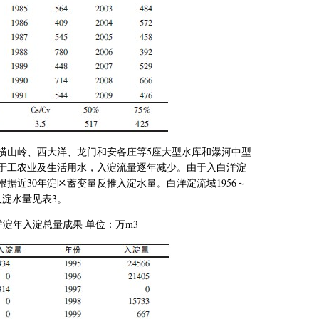
横山岭、西大洋、龙门和安各庄等
5
座大型水库和瀑河中型
于工农业及生活用水，入淀流量逐年减少。由于入白洋淀
根据近
30
年淀区蓄变量反推入淀水量。白洋淀流域
1956
～
入淀水量见表
3
。
洋淀年入淀总量成果 单位：万
m3