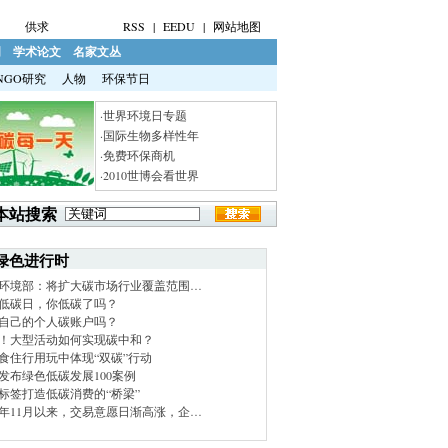
供求
RSS
|
EEDU
|
网站地图
明
学术论文
名家文丛
NGO研究
人物
环保节日
·世界环境日专题
·国际生物多样性年
·免费环保商机
·2010世博会看世界
本站搜索
绿色进行时
环境部：将扩大碳市场行业覆盖范围…
低碳日，你低碳了吗？
自己的个人碳账户吗？
！大型活动如何实现碳中和？
食住行用玩中体现“双碳”行动
发布绿色低碳发展100案例
标签打造低碳消费的“桥梁”
21年11月以来，交易意愿日渐高涨，企…