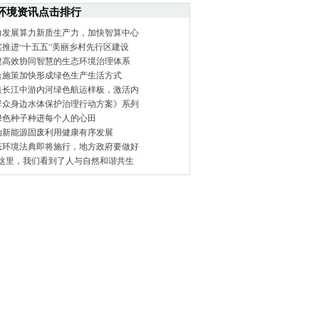
环境资讯点击排行
力发展算力新质生产力，加快智算中心
实推进“十五五”美丽乡村先行区建设
建高效协同智慧的生态环境治理体系
合施策加快形成绿色生产生活方式
造长江中游内河绿色航运样板，激活内
群众身边水体保护治理行动方案》系列
绿色种子种进每个人的心田
动新能源固废利用健康有序发展
态环境法典即将施行，地方政府要做好
在这里，我们看到了人与自然和谐共生