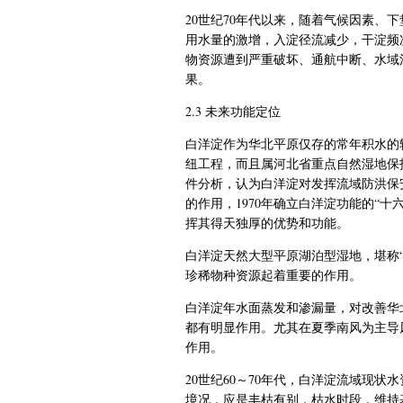
20
世纪
70
年代以来，随着气候因素、下
用水量的激增，
入淀径流减少，
干淀频
物资源遭到严重破坏、通航中断、水域
果。
2.3
未来功能定位
白洋淀作为华北平原仅存的常年积水的
纽工程，而且属河北省重点自然湿地保
件分析，认为白洋淀对发挥流域防洪保
的作用，
1970
年确立白洋淀功能的“十
挥其得天独厚的优势和功能。
白洋淀天然大型平原湖泊型湿地，堪称
珍稀物种资源起着重要的作用。
白洋淀年水面蒸发和渗漏量，
对改善华
都有明显作用。尤其在夏季南风为主导
作用。
20
世纪
60
～
70
年代，白洋淀流域现状水
境况，应是丰枯有别，枯水时段，维持