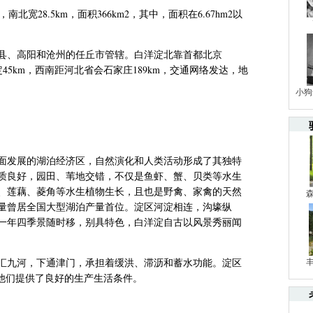
，南北宽
28.5km
，面积
366km
2
，其中，面积在
6.67hm2
以
县、高阳和沧州的任丘市管辖。白洋淀北靠首都北京
定
45km
，西南距河北省会石家庄
189km
，交通网络发达，地
小狗
面发展的湖泊经济区，
自然演化和人类活动形成了其独特
质良好，园田、苇地交错，不仅是鱼虾、蟹、贝类等水生
、莲藕、菱角等水生植物生长，且也是野禽、家禽的天然
量曾居全国大型湖泊产量首位。淀区河淀相连，沟壕纵
一年四季景随时移，别具特色，白洋淀自古以风景秀丽闻
汇九河，下通津门，承担着缓洪、滞沥和蓄水功能。淀区
他们提供了良好的生产生活条件。