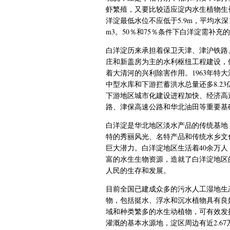
虾繁殖，又要比较适应淀内水生植物生
洋淀最低水位不应低于
5.9m
，平均水深
m3
。
50
％和
75
％条件下白洋淀需补充的
白洋淀历来承担着保卫天津、津沪铁路
庄和新盖房为主的水利枢纽工程建设，
着大清河的兴利除害作用。
1963
年特大
中型水库和下游拦蓄洪水总量还多
8.23
下游地区城市化建设进程加快、经济高
路、津保高速公路和华北油田等重要基
白洋淀是华北地区淡水产品的传统基地
特的秀丽风光、名特产品和传统水乡文
巨大潜力。白洋淀地区生活着
40
余万人
富的水生生物资源，造就了白洋淀地区
人民的生存和发展。
目前全国已建成众多的污水人工湿地生
物，包括挺水、浮水和沉水植物具有良
域和种类繁多的水生动植物，可有效发
灌溉的基本水源地，淀区周边有近
2.67