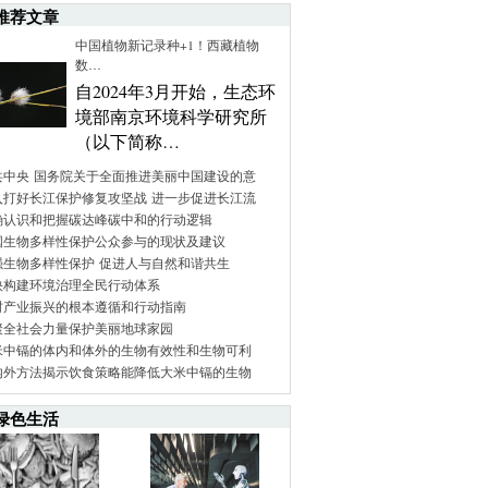
推荐文章
中国植物新记录种+1！西藏植物
数…
自2024年3月开始，生态环
境部南京环境科学研究所
（以下简称…
共中央 国务院关于全面推进美丽中国建设的意
入打好长江保护修复攻坚战 进一步促进长江流
确认识和把握碳达峰碳中和的行动逻辑
国生物多样性保护公众参与的现状及建议
强生物多样性保护 促进人与自然和谐共生
快构建环境治理全民行动体系
村产业振兴的根本遵循和行动指南
聚全社会力量保护美丽地球家园
米中镉的体内和体外的生物有效性和生物可利
内外方法揭示饮食策略能降低大米中镉的生物
绿色生活