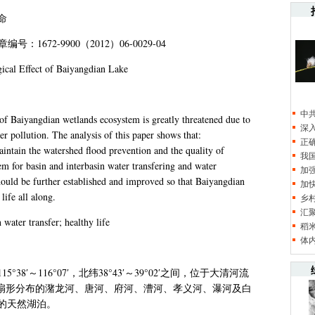
命
章编号：
1672-9900
（
2012
）
06-0029-04
ical Effect of Baiyangdian Lake
中
e of Baiyangdian wetlands ecosystem is greatly threatened due to
深
r pollution. The analysis of this paper shows that:
正
aintain the watershed flood prevention and the quality of
我
m for basin and interbasin water transfering and water
加
hould be further established and improved so that Baiyangdian
加
life all along.
乡
汇
n water transfer; healthy life
稻
体
115
°
38
′～
116
°
07
′，北纬
38
°
43
′～
39
°
02
′之间，位于大清河流
呈扇形分布的潴龙河、唐河、府河、漕河、孝义河、瀑河及白
的天然湖泊。