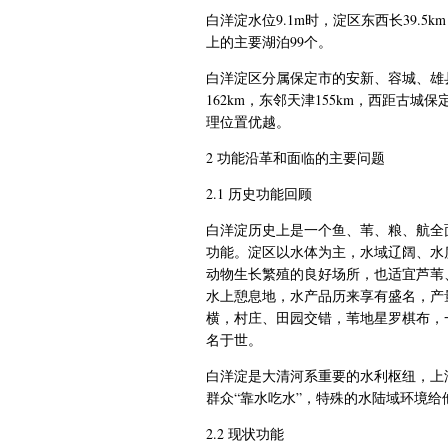
白洋淀水位
9.1m
时，淀区东西长
39.5km
上的主要湖泊
99
个。
白洋淀区分属保定市的安新、容城、雄
162km
，东邻天津
155km
，西距古城保
理位置优越。
2
功能沿革和面临的主要问题
2.1
历史功能回顾
白洋淀历史上是一个鱼、苇、粮、航全
功能。淀区以水体为主，水域辽阔、水
动物生长繁殖的良好场所，也适宜芦苇
水上憩息地，水产品历来享有盛名，产
横，村庄、田园交错，苇地星罗棋布，
名于世。
白洋淀是大清河系重要的水利枢纽，上
群众“靠水吃水”，
特殊的水陆域环境给
2.2
现状功能