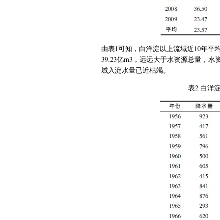
由表
1
可知，白洋淀以上流域近
10
年平
39.23
亿
m3
，远远大于水资源总量，
水
域入淀水量已近枯竭。
表
2
白洋淀