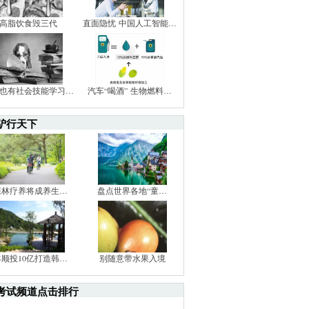
高脂饮食毁三代
直面隐忧 中国人工智能…
也有社会技能学习…
汽车“喝酒” 生物燃料…
驴行天下
森林疗养将成养生…
盘点世界各地“童…
丰顺投10亿打造韩…
别随意带水果入境
考试频道点击排行