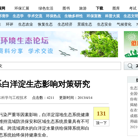
碳网
环保汇展
绿色生活
图书
旅游
下载
图库
考试
环境学
生态学
学术交流
环保热点
生物多样性
环保宣教
科普大观
生态文
准
环评
生态农业
恢复生态
生态经济
景观生态
生态安全
气候变化
文
系白洋淀生态影响对策研究
生态
全国
水科学与工程技术
点击数：4211 更新时间：2013/4/14
你有
揭秘
在衣
污染严重等因素影响，白洋淀湿地生态系统健康
成都
维持流域防洪保安和区域生态系统质量具有不可
用碳
20
域、跨流域调水的白洋淀水量供给保障系统和白
态系统始终保持健康生命。