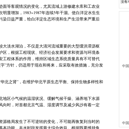
没有
垫面等客观情况的变化，
尤其流域上游修建水库和工农业
次明显增加，
1983~1987
年连续
5
年干涸。使白洋淀水生生
污染日益严重，给白洋淀生态环境和生产生活带来严重后
较大淡水湖泊，
不仅是大清河流域重要的大型缓洪滞沥枢
护区，根据工程现状、经济社会发展要求和资源与环境条
安工程体系的作用，维持区域生态系统质量具有不可替代
六字”方针，仍适用于现在和将来，应采取有效措施，充分发
中国
“华北之肾”，在维护华北平原生态平衡、保持生物多样性和
北地区小气候的温湿状况、缓解气候干燥、涵养地下水源
风向时，对首都北京气温、湿度调节及减少风沙有着一定
资源格局发生了不可逆转的变化，
不可能再恢复到当时的
中国
基本功能，丰水时段发挥最大综合效益。根据既要维持鱼