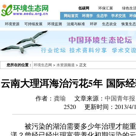
低碳网
环保汇展
绿色生
网站首页
环境学
生态学
学术交流
环
环境资源
可持续发展
环境监测
法规与标准
环评
生态农业
恢复生态
您所在的位置：
环境生态网
>
水资源频道
> 正文
云南大理洱海治污花5年 国际经
作者：
龚瑜
文章来源：
中国青年报
2520 更新时间：2013/4/1
被污染的湖泊需要多少年治理才能重
漾？曾经已经出现富营养化初期污染的