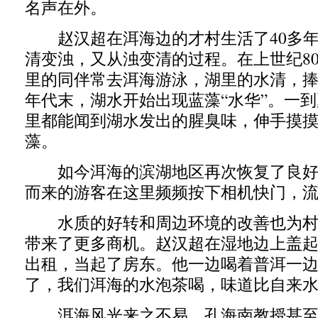
名声在外。
赵汉超在洱海边的才村生活了40多年
清变浊，又从浊变清的过程。在上世纪8
里的同伴常去洱海游泳，湖里的水清，捧
年代末，湖水开始出现蓝藻“水华”。一
里都能闻到湖水发出的腥臭味，伸手摸
藻。
如今洱海的滨湖地区再次恢复了良好
而来的游客在这里频频按下相机快门，
水质的好转和周边环境的改善也为村
带来了更多商机。赵汉超在湿地边上盖
出租，当起了房东。他一边喝着普洱一边
了，我们洱海的水泡茶喝，味道比自来水
洱海风光来之不易，孔海南教授甚至