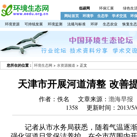
低碳网
环保汇展
绿色生
网站首页
环境学
生态学
学术交流
环
环境资源
可持续发展
环境监测
法规与标准
环评
生态农业
恢复生态
您所在的位置：
环境生态网
>
水资源频道
> 正文
天津市开展河道清整 改善
作者：佚名 文章来源：
渤海早报
1358 更新时间：2013/5/
记者从市水务局获悉，随着气温逐渐
强化河道日常保洁养护，在全市范围内