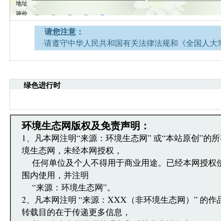
请您注意：
·请遵守中华人民共和国有关法律法规和《全国人大
网安全的决定》。
·请注意语言文明，尊重网络道德，并承担一切因您
引起的法律责任。
绿色进行时
·环境生态网文章跟帖管理员有权保留或删除其管辖
·您在环境生态网发表的言论，环境生态网有权在网
·发表本评论即表明您已经阅读并接受上述条款，如
文章跟帖管理员反映。
环境生态网版权及免责声明：
1、凡本网注明“来源：环境生态网” 或“本站原创”的
境生态网，未经本网授权，
任何单位及个人不得用于商业用途。已经本网授权
围内使用，并注明
“来源：环境生态网”。
2、凡本网注明 “来源：XXX（非环境生态网）” 的
转载目的在于传递更多信息，