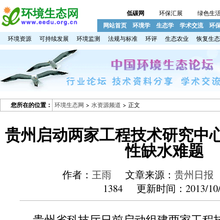
低碳网
环保汇展
绿色生
网站首页
环境学
生态学
学术交流
环
环境资源
可持续发展
环境监测
法规与标准
环评
生态农业
恢复生态
您所在的位置：
环境生态网
>
水资源频道
> 正文
贵州启动两家工程技术研究中心
性缺水难题
作者：
王雨
文章来源：
贵州日报
1384 更新时间：2013/10/
贵州省科技厅日前启动组建两家工程技