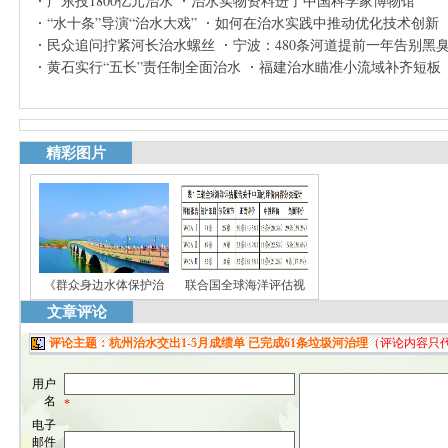
广东投1800亿元治水
治水实物资料进了中国科学家博物馆
“水十条”导演“治水大戏”
如何在治水实践中推动优化技术创新
民众追问拧紧河长治水螺丝
宁波：480条河道提前一年告别黑
黄石实行“五长”责任制全面治水
福建治水瞄准小流域补齐短板
精彩图片
《群众身边水体保护治
联合国全球海洋评估视
文章评论