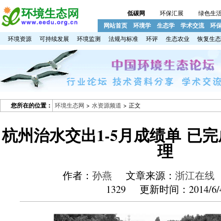
低碳网
环保汇展
绿色生
网站首页
环境学
生态学
学术交流
环
环境资源
可持续发展
环境监测
法规与标准
环评
生态农业
恢复生态
您所在的位置：
环境生态网
>
水资源频道
> 正文
杭州治水交出1-5月成绩单 已完
理
作者：
孙燕
文章来源：
浙江在线
1329 更新时间：2014/6/