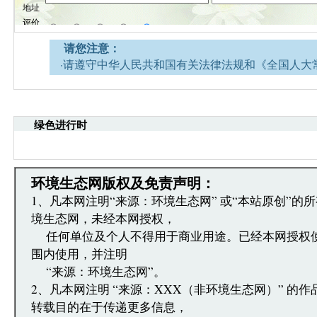
请您注意：
·请遵守中华人民共和国有关法律法规和《全国人大
网安全的决定》。
·请注意语言文明，尊重网络道德，并承担一切因您
引起的法律责任。
绿色进行时
·环境生态网文章跟帖管理员有权保留或删除其管辖
·您在环境生态网发表的言论，环境生态网有权在网
·发表本评论即表明您已经阅读并接受上述条款，如
文章跟帖管理员反映。
环境生态网版权及免责声明：
1、凡本网注明“来源：环境生态网” 或“本站原创”的
境生态网，未经本网授权，
任何单位及个人不得用于商业用途。已经本网授权
围内使用，并注明
“来源：环境生态网”。
2、凡本网注明 “来源：XXX（非环境生态网）” 的
转载目的在于传递更多信息，