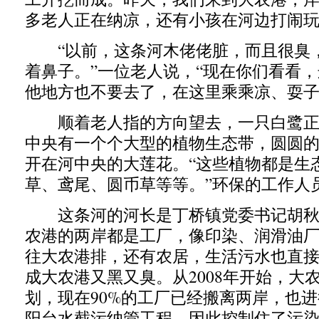
多老人正在纳凉，还有小孩在河边打闹
“以前，这条河木佬佬脏，而且很臭
着鼻子。”一位老人说，“现在你们看看
他地方也不要去了，在这里乘乘凉、耍子
顺着老人指的方向望去，一只白鹭正
中央有一个个大型的植物生态带，圆圆
开在河中央的大莲花。“这些植物都是生
草、鸢尾、圆币草等等。”环保的工作人
这条河的河长是丁桥镇党委书记胡秋
农港的两岸都是工厂，像印染、润滑油
往大农港排，还有农居，生活污水也直
成大农港又黑又臭。从2008年开始，大
划，现在90%的工厂已经搬离两岸，也
阳台水截污纳管工程，因此控制住了污