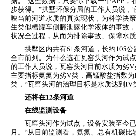
据。“这些数据，只要你下载一个APP，
步获得。”拱墅环保分局的工作人员说，
映当前河道水质的真实现状，为科学决
生类似槽罐车侧翻泄露化学液体的事故
状况全过程，从而为排除事故、保障水
拱墅区内共有61条河道，长约105公
全市前列。为什么选在瓦窑头河作为试
的工作人员说，瓦窑头河目前水质为劣V类，
主要指标氨氮为劣V类，高锰酸盐指数为I
类，“瓦窑头河的治理目标是水质达到IV
还将在12条河道
在线监测设备
瓦窑头河作为试点，设备安装至今已
月。“从目前监测看，氨氮、总有机碳比