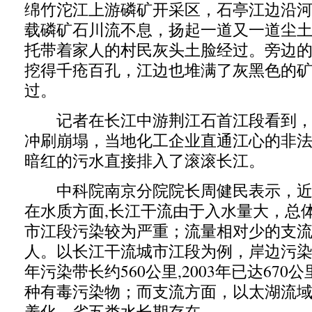
绵竹沱江上游磷矿开采区，石亭江边沿
载磷矿石川流不息，扬起一道又一道尘
托带着家人的村民灰头土脸经过。旁边
挖得千疮百孔，江边也堆满了灰黑色的
过。
记者在长江中游荆江石首江段看到，
冲刷崩塌，当地化工企业直通江心的非
暗红的污水直接排入了滚滚长江。
中科院南京分院院长周健民表示，近
在水质方面,长江干流由于入水量大，总
市江段污染较为严重；流量相对少的支
人。以长江干流城市江段为例，岸边污染带
年污染带长约560公里,2003年已达670
种有毒污染物；而支流方面，以太湖流
养化，劣五类水长期存在。