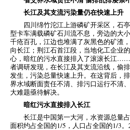
长江及其支流污染量仍在快速上升
四川绵竹沱江上游磷矿开采区，石亭
型卡车满载磷矿石川流不息，旁边的大
千疮百孔，江边也堆满了灰黑色的矿渣
向长江；荆江石首江段，当地化工企业
心，暗红的污水直接排入了滚滚长江…
者调研发现，在长江及其支流沿线，偷
发生，污染总量快速上升。在这背后，
界水域断面责任不清、排污口运行不清
大难题亟待解决。
暗红污水直接排入长江
长江是中国第一大河，水资源总量占全
面积约占全国的1/5，人口占全国的1/3。