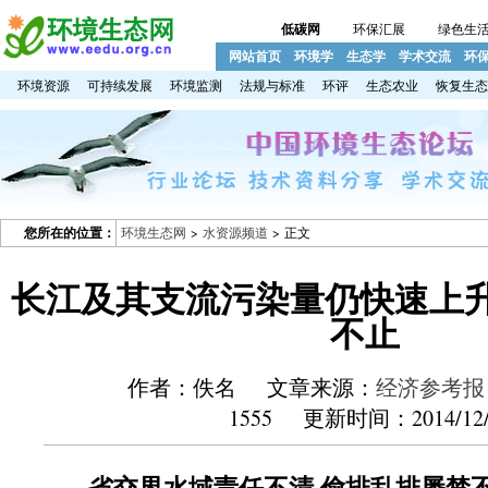
低碳网
环保汇展
绿色生
网站首页
环境学
生态学
学术交流
环
环境资源
可持续发展
环境监测
法规与标准
环评
生态农业
恢复生态
您所在的位置：
环境生态网
>
水资源频道
> 正文
长江及其支流污染量仍快速上升
不止
作者：佚名 文章来源：
经济参考报
1555 更新时间：2014/12/
省交界水域责任不清 偷排乱排屡禁