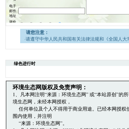
请您注意：
·请遵守中华人民共和国有关法律法规和《全国人大
网安全的决定》。
·请注意语言文明，尊重网络道德，并承担一切因您
引起的法律责任。
绿色进行时
·环境生态网文章跟帖管理员有权保留或删除其管辖
·您在环境生态网发表的言论，环境生态网有权在网
·发表本评论即表明您已经阅读并接受上述条款，如
文章跟帖管理员反映。
环境生态网版权及免责声明：
1、凡本网注明“来源：环境生态网” 或“本站原创”的
境生态网，未经本网授权，
任何单位及个人不得用于商业用途。已经本网授权
围内使用，并注明
“来源：环境生态网”。