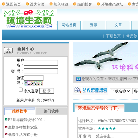
返回首页
设为首页
加入收藏
绿韵博客
环境生态论坛
留
网站首页
资讯
文章
|
下载首页
|
常用软
您现在的位置：
环境生态网
>>
下
环境生态学导论（下）
推荐软件
热门软件
BP世界能源统计2009（
运行环境： Win9x/NT/2000/XP/2003
生物多样性和农业
软件等级：
★★★★★
低碳生活方式手册
开 发 商：
盛连喜主…