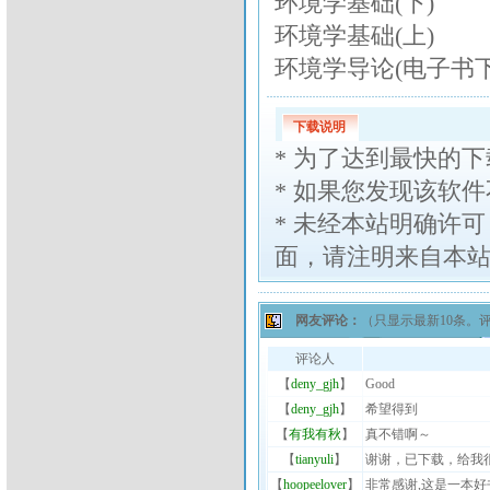
环境学基础(下)
环境学基础(上)
环境学导论(电子书下
下载说明
*
为了达到最快的下
*
如果您发现该软件
*
未经本站明确许可
面，请注明来自本
网友评论：
（只显示最新10条。
评论人
【
deny_gjh
】
Good
【
deny_gjh
】
希望得到
【
有我有秋
】
真不错啊～
【
tianyuli
】
谢谢，已下载，给我
【
hoopeelover
】
非常感谢,这是一本好