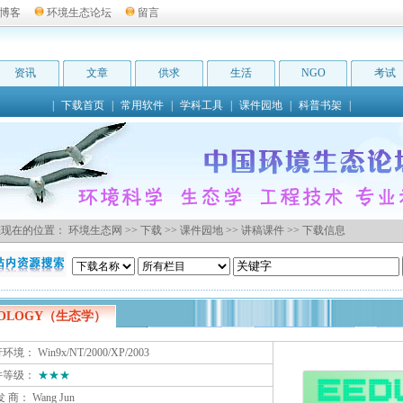
博客
环境生态论坛
留言
资讯
文章
供求
生活
NGO
考试
|
下载首页
|
常用软件
|
学科工具
|
课件园地
|
科普书架
|
现在的位置：
环境生态网
>>
下载
>>
课件园地
>>
讲稿课件
>> 下载信息
COLOGY（生态学）
境： Win9x/NT/2000/XP/2003
件等级：
★★★
发 商：
Wang Jun