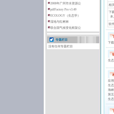
2008年广州市水资源公
相
pdfFactory Pro v3.49
下
ECOLOGY（生态学）
本
湿地与红树林
软件添
联合国气候变化框架公
专题栏目
下载
没有任何专题栏目
生态
应用
生态
海峡
第五
生态