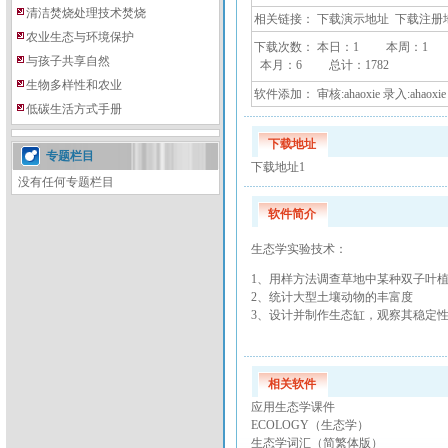
清洁焚烧处理技术焚烧
相关链接：
下载演示地址
下载注册
农业生态与环境保护
下载次数： 本日：
1 本周：
1
与孩子共享自然
本月：
6 总计：
1782
生物多样性和农业
软件添加： 审核:ahaoxie 录入:ahaoxie
低碳生活方式手册
下载地址
专题栏目
下载地址1
没有任何专题栏目
软件简介
生态学实验技术：
1、用样方法调查草地中某种双子叶
2、统计大型土壤动物的丰富度
3、设计并制作生态缸，观察其稳定
相关软件
应用生态学课件
ECOLOGY（生态学）
生态学词汇（简繁体版）