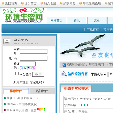
返回首页
设为首页
加入收藏
绿韵博客
环境生态论坛
留
网站首页
资讯
文章
|
下载首页
|
常用软
您现在的位置：
环境生态网
>>
下
生态学实验技术
推荐软件
热门软件
最新SCI期刊影响因子（
运行环境： Win9x/NT/2000/XP/2003
2009年《中国环境状况
软件等级：
★★★
中水回用设计图（全套
开 发 商：
李海生