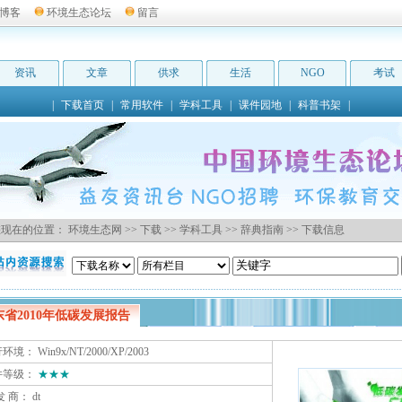
博客
环境生态论坛
留言
资讯
文章
供求
生活
NGO
考试
|
下载首页
|
常用软件
|
学科工具
|
课件园地
|
科普书架
|
现在的位置：
环境生态网
>>
下载
>>
学科工具
>>
辞典指南
>> 下载信息
东省2010年低碳发展报告
境： Win9x/NT/2000/XP/2003
件等级：
★★★
发 商：
dt