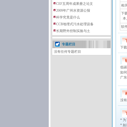
CEF五周年成果册之论文
相
2009年广州水资源公报
下
科学究竟是什么
本
CCB地埋式污水处理设备
软件添
长期野外控制实验与土
专题栏目
下载
没有任何专题栏目
低碳
如何
广东
没有
*
为
*
如