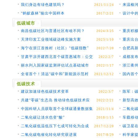
我们身边有绿色建筑吗？
来温榆
2021/11/24
和”
“蚂蚁森林”输出中国样本
设计中
2017/2/21
低碳城市
南昌低碳社区与普通社区有啥不同？
重庆积
2024/3/25
天津印发工业领域碳达峰实施方案
重庆出
2023/1/10
海宁在浙江首推村（社区）“低碳指数”
合肥高
2022/7/20
甘肃平凉开建西北首个碳普惠城市：公交
成都发布
2022/2/7
出行、垃圾分类…
丽水列入国家碳监测评估试点基础城市
浙江衢州
2022/1/17
全省首个！清远“碳中和”新能源示范村
国内首个
2021/12/12
初步建成
低碳技术
建议加速绿色低碳技术变革
陈军：
2022/3/7
共建“零碳”生态岛 推动绿色低碳技术应
新型高
2022/2/21
用
宝”
中国科研人员获取首个全球碳通量数据集
二氧化
2021/11/4
二氧化碳让淡水也变“酸”
车载移
2018/1/15
CO2
二氧化碳低温低压下七成可转化为合成
碳卫星
2017/12/20
气
二氧化碳电催化转化研究获进展
科学家
2017/8/29