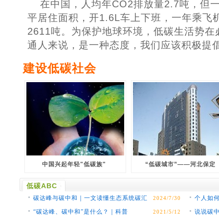
在中国，人均年CO2排放量2.7吨，但
平居住面积，开1.6L车上下班，一年乘飞
2611吨。为保护地球环境，低碳生活势
通人来说，是一种态度，我们应该积极提
建设低碳社会
中国兴起年轻"低碳族"
“低碳城市”——河北保定
低碳ABC
碳达峰与碳中和｜一文读懂生态系统碳汇
个人如
2024/7/30
如何监测核算？
“碳达峰、碳中和”是什么？｜科普
说说碳
2021/5/12