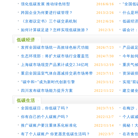
强化低碳发展 推动绿色转型
“全国低
2016/6/16
跨国企业为何要进行碳管理？
什么是
2013/2/26
《京都议定书》三个碳交易机制
低碳经济
2012/6/26
如何计算碳足迹？怎样实现低碳旅游？
碳会计
2012/3/1
低碳经济
发挥全国碳市场统一高效绿色标尺功能
产品碳
2026/7/23
生态环境部：将扩大碳市场行业覆盖范
今年如
2024/7/30
围 丰富交易主体和…
运行？
上海碳市场现货产品累计成交2.34亿吨
重庆气候
2023/12/19
重启全国温室气体自愿减排交易市场将带
资深碳排
2023/7/11
来哪些影响？
“碳中和+”成为新时代创新引擎
实现“双
2023/1/12
策管理
四川发布碳市场能力提升方案
建立健
2022/11/22
低碳生活
全国低碳日，你低碳了吗？
在梅沙
2023/7/15
你有自己的个人碳账户吗？
个人碳
2022/12/7
推广碳账户要注重体系化标准化
揭秘！
2022/11/14
有了个人碳账户 你更愿意低碳生活吗？
在衣食住
2022/3/7