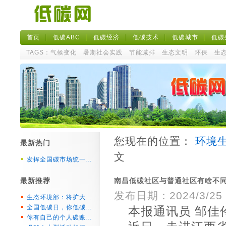
首页
低碳ABC
低碳经济
低碳技术
低碳城市
低碳
TAGS：
气候变化
暑期社会实践
节能减排
生态文明
环保
生
您现在的位置：
环境
最新热门
文
发挥全国碳市场统一…
最新推荐
南昌低碳社区与普通社区有啥不
发布日期：2024/3/25 2
生态环境部：将扩大…
全国低碳日，你低碳…
本报通讯员 邹佳伶
你有自己的个人碳账…