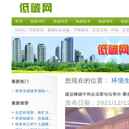
首页
低碳ABC
低碳经济
低碳技术
低碳城市
低碳
TAGS：
气候变化
暑期社会实践
节能减排
生态文明
环保
生
您现在的位置：
环境
最新热门
发挥全国碳市场统一…
碳达峰碳中和企业家论坛举办 聚
发布日期：2021/12/12 
最新推荐
生态环境部：将扩大…
全国低碳日，你低碳…
你有自己的个人碳账…