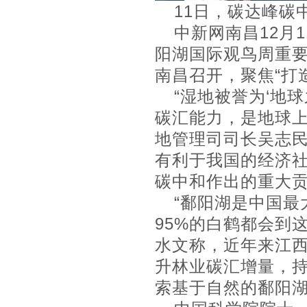
11日，碳达峰碳
中新网南昌12月1
阳湖国际观鸟周重
南昌召开，聚焦“打
“湿地被誉为‘地
碳汇能力，是地球上
地管理司司长吴志
有利于我国的经济
碳中和作出的重大
“鄱阳湖是中国
95%的白鹤都会到
水文称，近年来江
升林业碳汇增量，
索基于自然的鄱阳