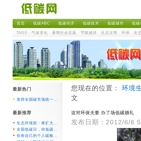
首页
低碳ABC
低碳经济
低碳技术
低碳城市
低碳
TAGS：
气候变化
暑期社会实践
节能减排
生态文明
环保
生
您现在的位置：
环境
最新热门
文
发挥全国碳市场统一…
最新推荐
这对环保夫妻 办了场低碳婚礼
发布日期：2012/6/6 5:
生态环境部：将扩大…
全国低碳日，你低碳…
你有自己的个人碳账…