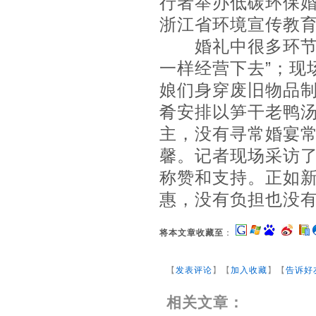
行者举办低碳环保婚
浙江省环境宣传教
婚礼中很多环节都
一样经营下去”；现
娘们身穿废旧物品
肴安排以笋干老鸭
主，没有寻常婚宴常
馨。记者现场采访
称赞和支持。正如
惠，没有负担也没
将本文章收藏至
：
【
发表评论
】【
加入收藏
】【
告诉好
相关文章：