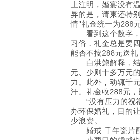
上注明，婚宴没有
异的是，请柬还特别
情"礼金统一为288
看到这个数字，刘
习俗，礼金总是要
能否不按288元送
白洪鲍解释，结婚
元、少则十多万元
力。此外，动辄千元
汗。礼金收288元
“没有压力的祝福
办环保婚礼，目的
少浪费。
婚戒 千年瓷片配