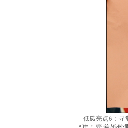
低碳亮点6：寻
“哇！穿着婚纱乘公