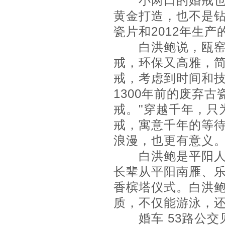
小两口的婚戒也是
黄金打造，也不是钻
瓷片和2012年生
白洪鲍说，瓯窑，
戒，环保又高雅，
戒，考虑到时间和
1300年前的废弃
戒。"穿越千年，只
戒，寓意千年的等待
浪漫，也更有意义
白洪鲍是平阳人，
长辈从平阳南雁、
香槟塔仪式。白洪
质，不仅能游泳，
婚车 53路公交