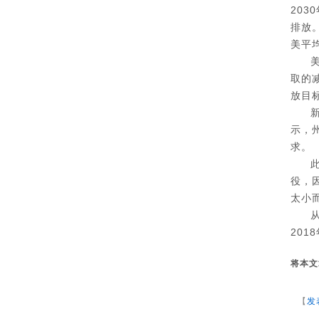
20
排放
美平
取的
放目标
示，
求。
役，
太小
20
将本文
【
发