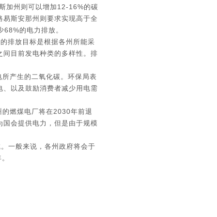
加州则可以增加12-16%的碳
路易斯安那州则要求实现高于全
少68%的电力排放。
30年的排放目标是根据各州所能采
之间目前发电种类的多样性。排
电所产生的二氧化碳。环保局表
电、以及鼓励消费者减少用电需
的燃煤电厂将在2030年前退
为国会提供电力，但是由于规模
成。一般来说，各州政府将会于
年。