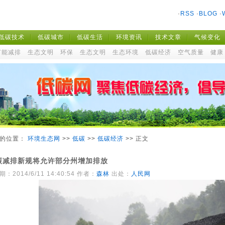
·
RSS
·
BLOG
·
低碳技术
低碳城市
低碳生活
环境资讯
技术文章
气候变化
节能减排
生态文明
环保
生态文明
生态环境
低碳经济
空气质量
健康
在的位置：
环境生态网
>>
低碳
>>
低碳经济
>> 正文
碳减排新规将允许部分州增加排放
：2014/6/11 14:40:54
作者：
森林
出处：
人民网