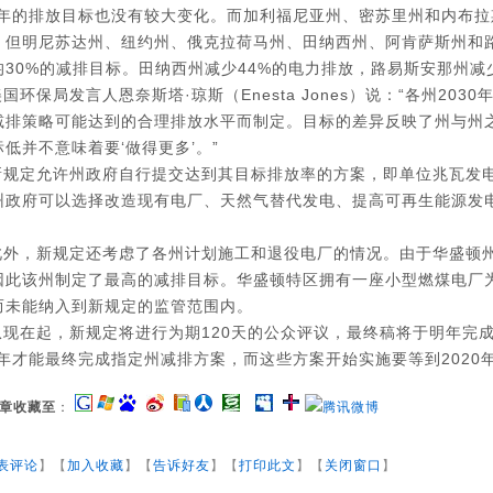
30年的排放目标也没有较大变化。而加利福尼亚州、密苏里州和内布拉斯
。但明尼苏达州、纽约州、俄克拉荷马州、田纳西州、阿肯萨斯州和
均30%的减排目标。田纳西州减少44%的电力排放，路易斯安那州减
美国环保局发言人恩奈斯塔·琼斯（Enesta Jones）说：“各州20
减排策略可能达到的合理排放水平而制定。目标的差异反映了州与州
低并不意味着要‘做得更多’。”
新规定允许州政府自行提交达到其目标排放率的方案，即单位兆瓦发
州政府可以选择改造现有电厂、天然气替代发电、提高可再生能源发
此外，新规定还考虑了各州计划施工和退役电厂的情况。由于华盛顿州
因此该州制定了最高的减排目标。华盛顿特区拥有一座小型燃煤电厂
而未能纳入到新规定的监管范围内。
从现在起，新规定将进行为期120天的公众评议，最终稿将于明年完
18年才能最终完成指定州减排方案，而这些方案开始实施要等到2020
章收藏至
：
表评论
】【
加入收藏
】【
告诉好友
】【
打印此文
】【
关闭窗口
】