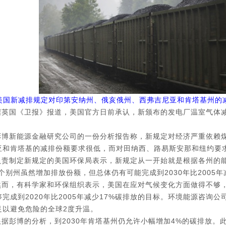
美国新减排规定对印第安纳州、俄亥俄州、西弗吉尼亚和肯塔基州的
据英国《卫报》报道，美国官方日前承认，新颁布的发电厂温室气体
彭博新能源金融研究公司的一份分析报告称，新规定对经济严重依赖
亚和肯塔基的减排份额要求很低，而对田纳西、路易斯安那和纽约要
负责制定新规定的美国环保局表示，新规定从一开始就是根据各州的能
，个别州虽然增加排放份额，但总体仍有可能完成到2030年比2005年
然而，有科学家和环保组织表示，美国在应对气候变化方面做得不够
完成到2020年比2005年减少17%碳排放的目标。环境能源咨询公司
足以避免危险的全球2度升温。
根据彭博的分析，到2030年肯塔基州仍允许小幅增加4%的碳排放。