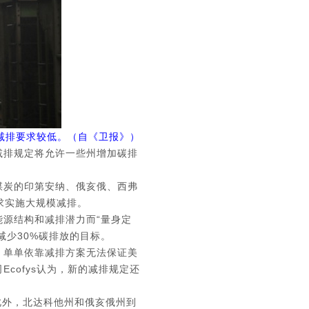
减排要求较低。（自《卫报》）
减排规定将允许一些州增加碳排
煤炭的印第安纳、俄亥俄、西弗
求实施大规模减排。
源结构和减排潜力而“量身定
减少30%碳排放的目标。
，单单依靠减排方案无法保证美
Ecofys认为，新的减排规定还
此外，北达科他州和俄亥俄州到