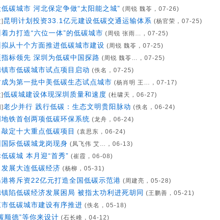
设低碳城市 河北保定争做“太阳能之城”
(周锐 魏苓，07-26)
昆明计划投资33.1亿元建设低碳交通运输体系
]
(杨官荣，07-25)
州着力打造“六位一体”的低碳城市
(周锐 张雨…，07-25)
州拟从十个方面推进低碳城市建设
(周锐 魏苓，07-25)
项指标领先 深圳为低碳中国探路
(周锐 魏苓…，07-25)
德镇市低碳城市试点项目启动
(佚名，07-25)
坊成为第一批中美低碳生态试点城市
(杨肖明 王…，07-17)
低碳城建设体现深圳质量和速度
]
(杜啸天，06-27)
老少并行 践行低碳：生态文明贵阳脉动
]
(佚名，06-24)
明地铁首创两项低碳环保系统
(龙舟，06-24)
昌敲定十大重点低碳项目
(袁思东，06-24)
圳国际低碳城龙岗现身
(凤飞伟 艾…，06-13)
低碳城 本月迎“首秀”
(崔霞，06-08)
力发展大连低碳经济
(杨柳，05-31)
岛港将斥资22亿元打造全国低碳示范港
(周建亮，05-28)
德镇陷低碳经济发展困局 被指太功利进死胡同
(王鹏善，05-21)
江市低碳城市建设有序推进
(佚名，05-18)
碳顺德”等你来设计
(石长峰，04-12)