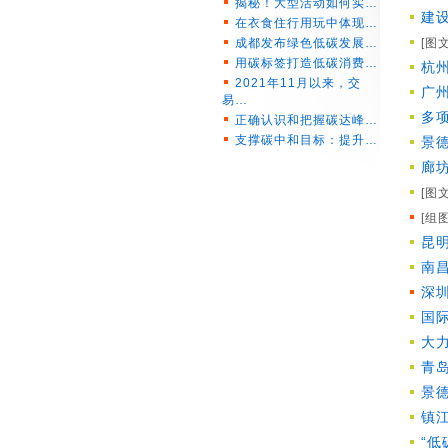
揭秘！大型活动如何实…
建
在衣食住行用玩中体现…
成都发布绿色低碳发展…
[图文
用碳标签打造低碳消费…
杭
2021年11月以来，交
广
易…
多
正确认识和把握碳达峰…
支撑碳中和目标：提升…
景
廊
[图文
[组图
昆
南
深
国际
大
青
景
镇
“低