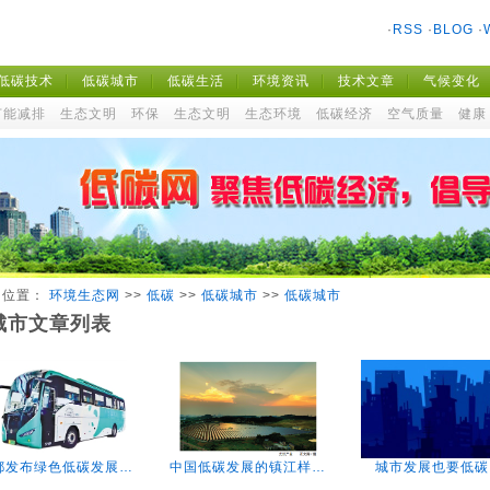
·
RSS
·
BLOG
·
低碳技术
低碳城市
低碳生活
环境资讯
技术文章
气候变化
节能减排
生态文明
环保
生态文明
生态环境
低碳经济
空气质量
健康
的位置：
环境生态网
>>
低碳
>>
低碳城市
>>
低碳城市
城市文章列表
都发布绿色低碳发展…
中国低碳发展的镇江样…
城市发展也要低碳