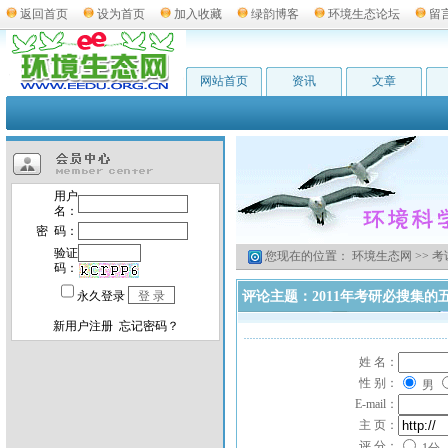
返回首页
设为首页
加入收藏
绿韵博客
环境生态论坛
留
网站首页
资讯
文章
您现在的位置：
环境生态网
>>
考
评论主题：2011年考研必搜集
姓 名：
性 别：
男
E-mail：
主 页：
评 分：