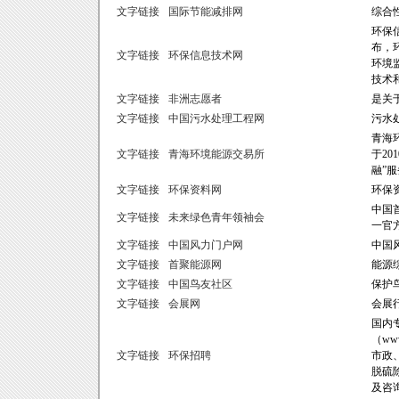
文字链接
国际节能减排网
综合
环保
布，
文字链接
环保信息技术网
环境
技术
文字链接
非洲志愿者
是关
文字链接
中国污水处理工程网
污水
青海
文字链接
青海环境能源交易所
于20
融”
文字链接
环保资料网
环保
中国
文字链接
未来绿色青年领袖会
一官
文字链接
中国风力门户网
中国
文字链接
首聚能源网
能源
文字链接
中国鸟友社区
保护
文字链接
会展网
会展
国内
（ww
文字链接
环保招聘
市政
脱硫
及咨