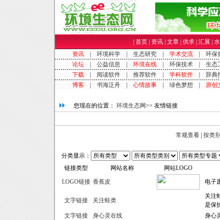
|
首页
|
资讯
|
文章
|
供求
|
汇展
|
水
您现在的位置：
环境生态网
>> 友情链接
常规查看
|
按类
分类显示：
链接类型
网站名称
网站LOGO
LOGO链接
香蕉皮
电子
关注
文字链接
关注蛙类
是保
文字链接
身心灵在线
身心