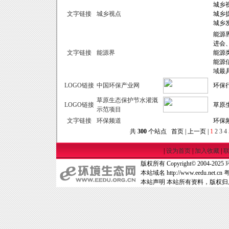
城乡
文字链接
城乡视点
城乡
城乡
能源
进会
文字链接
能源界
能源
能源
域最
LOGO链接
中国环保产业网
环保
草原生态保护节水灌溉
LOGO链接
草原
示范项目
文字链接
环保频道
环保
共
300
个站点 首页 | 上一页 |
1
2
3
4
|
设为首页
|
加入收藏
|
版权所有 Copyright© 2004-2025
本站域名 http://www.eedu.net.cn
粤
本站声明 本站所有资料，版权归