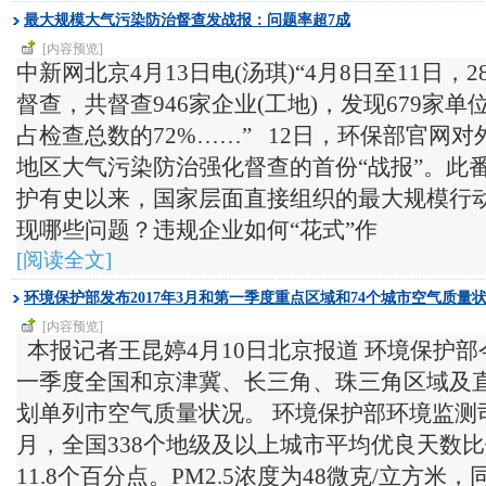
最大规模大气污染防治督查发战报：问题率超7成
[内容预览]
中新网北京4月13日电(汤琪)“4月8日至11日
督查，共督查946家企业(工地)，发现679家
占检查总数的72%……” 12日，环保部官网
地区大气污染防治强化督查的首份“战报”。此
护有史以来，国家层面直接组织的最大规模行
现哪些问题？违规企业如何“花式”作
[阅读全文]
环境保护部发布2017年3月和第一季度重点区域和74个城市空气质量
[内容预览]
本报记者王昆婷4月10日北京报道 环境保护部今
一季度全国和京津冀、长三角、珠三角区域及
划单列市空气质量状况。 环境保护部环境监测
月，全国338个地级及以上城市平均优良天数比例
11.8个百分点。PM2.5浓度为48微克/立方米，同