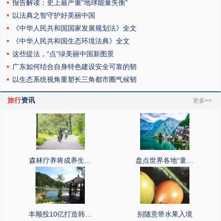
报告解读：史上最严重“地球能量失衡”
以法典之智守护好美丽中国
《中华人民共和国国家发展规划法》全文
《中华人民共和国生态环境法典》全文
这些提法，“点”绿美丽中国新图景
广东如何结合自身特色建设安全可靠的韧
以生态系统视角重塑长三角都市圈气候韧
旅行
资讯
更多>>
森林疗养将成养生…
盘点世界各地“童…
丰顺投10亿打造韩…
别随意带水果入境