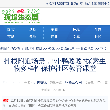
交流区
|
RSS订阅
|
设为首页
|
加入收藏
繁體中文
首 页
活动
要闻
环境
生态
市场
各地
产业
文库
社区
您现在的位置：
环境生态网
>>
资讯
>>
活动信息
>>
环保活动
>> 正文
扎根附近场景，“小鸭嘎嘎”探索生
物多样性保护社区教育课堂
Eedu.org.cn
小鸭嘎嘎
环境生态网
作者：
资讯来源：
点击数：
174 更
新时间：2025/11/11
摘要:
11月11日，由深圳市小鸭嘎嘎公益文化促进中心主办的优秀自然笔记作品
展，在锦峰大厦的福田区社会工作创新实践基地正式开幕。