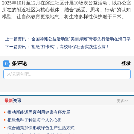
2025年10月至12月在滨江社区开展10场次公益活动，以办公室
所在的附近社区为核心载体，结合“感受、思考、行动”的认知
模型，让自然教育更接地气，将生物多样性保护融于日常。
上一篇资讯：
全国净滩公益活动暨“美丽岸滩”青春先行活动在海口举
办
下一篇资讯：
拒绝“打卡式”，高校环保社会实践这么搞！
条评论
登录
0
来说两句吧...
最新
资讯
更多>>
推动新能源固废利用健康有序发展
把绿色种子种进每个人的心田
综合施策加快形成绿色生产生活方式