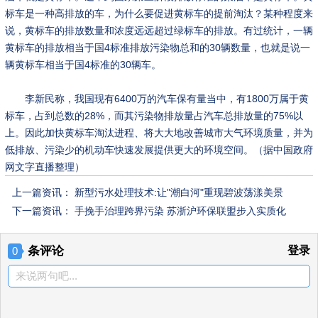
标车是一种高排放的车，为什么要促进黄标车的提前淘汰？某种程度来
说，黄标车的排放数量和浓度远远超过绿标车的排放。有过统计，一辆
黄标车的排放相当于国4标准排放污染物总和的30辆数量，也就是说一
辆黄标车相当于国4标准的30辆车。
李新民称，我国现有6400万的汽车保有量当中，有1800万属于黄
标车，占到总数的28%，而其污染物排放量占汽车总排放量的75%以
上。因此加快黄标车淘汰进程、将大大地改善城市大气环境质量，并为
低排放、污染少的机动车快速发展提供更大的环境空间。（据中国政府
网文字直播整理）
上一篇资讯：
新型污水处理技术:让"潮白河"重现碧波荡漾美景
下一篇资讯：
手挽手治理跨界污染 苏浙沪环保联盟步入实质化
条评论
登录
0
来说两句吧...