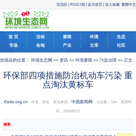
交流区
|
RSS订阅
|
设为首页
|
加入收藏
繁體中文
首 页
活动
要闻
环境
生态
市场
各地
产业
文库
社区
您现在的位置：
环境生态网
>>
资讯
>>
环境要闻
>>
污染治理
>> 正文
环保部四项措施防治机动车污染 重
点淘汰黄标车
Eedu.org.cn
中国新闻网
作者：佚名 资讯来源：
点击数：
184 更新时
间：2009/8/15
摘要: