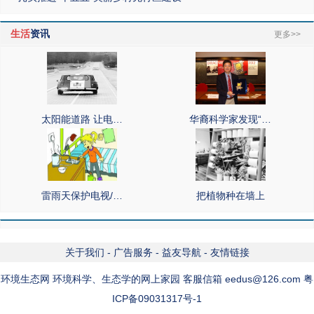
生活
资讯
更多>>
太阳能道路 让电…
华裔科学家发现“…
雷雨天保护电视/…
把植物种在墙上
关于我们
-
广告服务
-
益友导航
-
友情链接
环境生态网 环境科学、生态学的网上家园 客服信箱 eedus@126.com 粤
ICP备09031317号-1