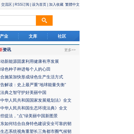
交流区
|
RSS订阅
|
设为首页
|
加入收藏
繁體中文
产业
文库
社区
新
资讯
更多>>
推动新能源固废利用健康有序发展
把绿色种子种进每个人的心田
综合施策加快形成绿色生产生活方式
报告解读：史上最严重“地球能量失衡”
以法典之智守护好美丽中国
《中华人民共和国国家发展规划法》全文
《中华人民共和国生态环境法典》全文
这些提法，“点”绿美丽中国新图景
广东如何结合自身特色建设安全可靠的韧
以生态系统视角重塑长三角都市圈气候韧