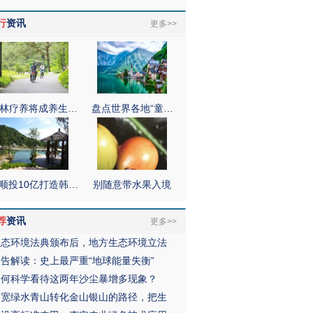
行
资讯
更多>>
林疗养将成养生…
盘点世界各地“童…
顺投10亿打造韩…
别随意带水果入境
荐
资讯
更多>>
生态环境法典颁布后，地方生态环境立法
报告解读：史上最严重“地球能量失衡”
如何科学看待这两年沙尘暴增多现象？
拓宽绿水青山转化金山银山的路径，把生