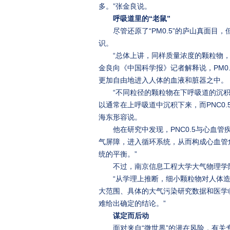
多。”张金良说。
呼吸道里的“老鼠”
尽管还原了“PM0.5”的庐山真面
识。
“总体上讲，同样质量浓度的颗粒物
金良向《中国科学报》记者解释说，PM0
更加自由地进入人体的血液和脏器之中。
“不同粒径的颗粒物在下呼吸道的沉积
以通常在上呼吸道中沉积下来，而PNC0.
海东形容说。
他在研究中发现，PNC0.5与心血管
气屏障，进入循环系统，从而构成心血管
统的平衡。”
不过，南京信息工程大学大气物理学
“从学理上推断，细小颗粒物对人体
大范围、具体的大气污染研究数据和医学
难给出确定的结论。”
谋定而后动
面对来自“微世界”的潜在风险，有关