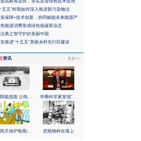
建设高标准农田，夯实农业绿色技术应用
“十五五”时期如何深入推进新污染物治
政策保障+技术创新，协同赋能未来能源产
聚焦能源消费形成绿色低碳新业态
以法典之智守护好美丽中国
扎实推进“十五五”美丽乡村先行区建设
活
资讯
更多>>
阳能道路 让电…
华裔科学家发现“…
雨天保护电视/…
把植物种在墙上