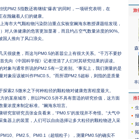
忧PM2.5指数还将继续“爆表”的同时，一项研究表明，在
旅
物正在觊觎着人们的健康。
院、上海市大气颗粒物污染防治重点实验室阚海东教授课题组发现，
.5）对人体健康的危害更加显著，而且约占空气数量浓度的90%。
就被国人推向了风口浪尖。
森
天很疲惫，而这与PM0.5的甚嚣尘上有很大关系。“千万不要炒
海东首先向《中国科学报》记者澄清了人们对其研究结果的误读。
对象与通常所说的PM2.5有一定差别。“事实上，我们测量的是
对象应该被叫作PNC0.5。”而所谓PM2.5超标，则指的是质量
丰
于探索2.5微米之下何种粒径的颗粒物对健康危害程度最大。
方的某座城市，所以PNC0.5并不具有普适的研究价值，这方面
推
数量浓度来制定标准。”阚海东坦言。
研究室研究员张金良看来，“PM0.5”的发现并不奇怪。“大气中
采集器上的装置，人们可以自由选择让多大粒径的颗粒物进入采
10、PM2.5、PM0.1（超细粒子），测量PM0.5的确实不