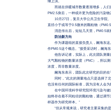
继上演。
而就在供暖城市数量逐渐增多，人们担
PM2.5身后，一种或许更为危险的污染
10月27日，复旦大学公共卫生学
直径小于或等于0.5微米的颗粒物（PM0
消息传出后，短短几天里，PM0.5
防治新方向
作为课题组的直接负责人，阚海东这几
作PM0.5这个概念。”接受采访时，阚
他告诉记者，实际上，此次团队测量的
大气颗粒物的数量浓度（PNC），所以测量
浓度，而非数量浓度。
阚海东表示，团队此次研究的目的在
同时，“此次的测量地点只是选择了北
也没有任何的国际标准，因为没有人会为
在中国环境科学研究院环境污染与健康
始终存在着不同粒径的颗粒物，通过调节
样器作为研究样本。”
“但从常规来说，研究者主要采集的是PM