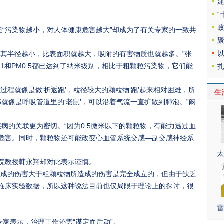
目，但“污染物越小，对人体健康危害越大”却成为了有关专家的一致共
，其半径越小，比表面积就越大，吸附的有害物质也就越多。”张
.1和PM0.5都已达到了纳米级别，相比于粗颗粒污染物，它们能
过程就像是做‘折返跑’，粒径较大的颗粒物‘跑’起来相对困难，所
生
5就像是呼吸管道里的‘老鼠’，可以沿着气流一直扩散到肺泡。”阚
疾病的关联更为密切。“因为0.5微米以下的颗粒物，有能力透过血
危害。同时，颗粒物还可能改变心血管系统交感—副交感神经系
太
院教授韩永翔却对此表示谨慎。
造成的伤害大于粗颗粒物所造成的伤害是完全成立的，但由于缺乏
临床实验数据，所以这种说法目前也仅局限于理论上的探讨，很
雷
专家表示，治理工作还需“谋定而后动”。