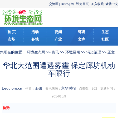
交流区
|
RSS订阅
|
设为首页
|
加入收藏
繁體中文
首 页
活动
要闻
环境
生态
市场
各地
产业
文库
社区
您现在的位置：
环境生态网
>>
资讯
>>
环境要闻
>>
污染治理
>> 正文
华北大范围遭遇雾霾 保定廊坊机动
车限行
Eedu.org.cn
王硕
京华时报
作者：
资讯来源：
点击数：
262 更新时间：
2014/10/9
摘要: