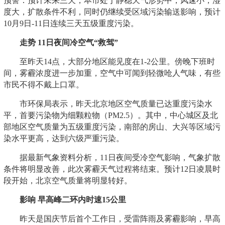
预警：预计未来三天，本市处于静稳天气形势中，风速小，湿
度大，扩散条件不利，同时仍继续受区域污染输送影响，预计
10月9日-11日连续三天五级重度污染。
走势 11日夜间冷空气“救驾”
至昨天14点，大部分地区能见度在1-2公里。傍晚下班时
间，雾霾浓度进一步加重，空气中可闻到轻微呛人气味，有些
市民不得不戴上口罩。
市环保局表示，昨天北京地区空气质量已达重度污染水
平，首要污染物为细颗粒物（PM2.5）。其中，中心城区及北
部地区空气质量为五级重度污染，南部的房山、大兴等区域污
染水平更高，达到六级严重污染。
据最新气象资料分析，11日夜间受冷空气影响，气象扩散
条件将明显改善，此次雾霾天气过程将结束。预计12日凌晨时
段开始，北京空气质量将明显转好。
影响 早高峰二环内时速15公里
昨天是国庆节后首个工作日，受雷阵雨及雾霾影响，早高