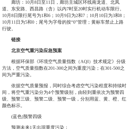
廊坊：10月8日至11日，廊坊主城区环线南龙道、北凤
道、东安路、西昌路（含）以内7时至20时实行机动车限行。
10月8日限行尾号为1和6；10月9日为2和7；10月10日为3和8；
10月11日为5和0；尾号为字母的按“0”管理；黄标车禁止上路
行驶。
链接
北京空气重污染应急预案
根据环保部《环境空气质量指数（AQI）技术规定》分级
方法，空气质量指数在201-300之间为重度污染；在301-500之
间为严重污染。
依据空气质量预报，同时综合考虑空气污染程度和持续时
间，将空气重污染分为4个预警级别，由轻到重依次为预警四
级、预警三级、预警二级、预警一级，分别用蓝、黄、橙、红
颜色标示。
(蓝色)预警四级
预测未来1天出现重度污染；