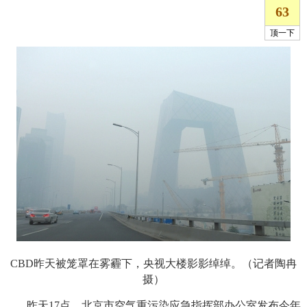
CBD昨天被笼罩在雾霾下，央视大楼影影绰绰。（记者陶冉
摄）
昨天17点，北京市空气重污染应急指挥部办公室发布今年