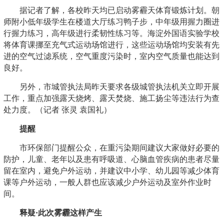
据记者了解，各校昨天均已启动雾霾天体育锻炼计划。朝
师附小低年级学生在楼道大厅练习鸭子步，中年级用握力圈进
行握力练习，高年级进行柔韧性练习等。海淀外国语实验学校
将体育课挪至充气式运动场馆进行，这些运动场馆均安装有先
进的空气过滤系统，空气重度污染时，室内空气质量也能达到
良好。
另外，市城管执法局昨天要求各级城管执法机关立即开展
工作，重点加强露天烧烤、露天焚烧、施工扬尘等违法行为查
处力度。（记者 张灵 袁国礼）
提醒
市环保部门提醒公众，在重污染期间建议大家做好必要的
防护，儿童、老年以及患有呼吸道、心脑血管疾病的患者尽量
留在室内，避免户外运动，并建议中小学、幼儿园等减少体育
课等户外运动，一般人群也应该减少户外运动及室外作业时
间。
释疑·此次雾霾这样产生