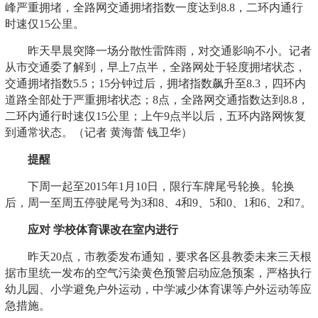
峰严重拥堵，全路网交通拥堵指数一度达到8.8，二环内通行
时速仅15公里。
昨天早晨突降一场分散性雷阵雨，对交通影响不小。记者
从市交通委了解到，早上7点半，全路网处于轻度拥堵状态，
交通拥堵指数5.5；15分钟过后，拥堵指数飙升至8.3，四环内
道路全部处于严重拥堵状态；8点，全路网交通指数达到8.8，
二环内通行时速仅15公里；上午9点半以后，五环内路网恢复
到通常状态。（记者 黄海蕾 钱卫华）
提醒
下周一起至2015年1月10日，限行车牌尾号轮换。轮换
后，周一至周五停驶尾号为3和8、4和9、5和0、1和6、2和7。
应对 学校体育课改在室内进行
昨天20点，市教委发布通知，要求各区县教委未来三天根
据市里统一发布的空气污染黄色预警启动应急预案，严格执行
幼儿园、小学避免户外运动，中学减少体育课等户外运动等应
急措施。