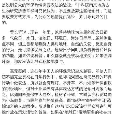
是说明公众的环保热情需要表达的途径。”中科院南京地质古
生物研究所曹常群研究员认为，不是要放弃这些纪念日，而是
要改变方式方法，为公众的热情提供途径，并引导到好的目
的。
曹长群说，现在一年里，以善待地球为主题的纪念日很
多，气象日、水日、湿地日、环境日、海洋日等等，虽然侧重
点不同，但主旨都是唤醒人类对地球、自然的关爱，反思自身
的行为，走可持续发展之路。这些日子同时担负着科普和环保
的功能。如果强调科普，那么群众就是被动地接受；如果强调
环保，那就应该让群众积极地参与。
毫无疑问，这些年中国人的环保意识越来越强。即使人们
还不能完全贯彻在日常行为中，但却很渴望在简便易行的环保
行动中做表达，所以就会有熄灯、不开车、不抽烟等环保倡议
的积极响应。但对于那些没有具体表达方式的纪念日则敬而远
之。比如同样是保护大自然，植树节种树、古树认养和爱鸟周
为小鸟做巢，市民的参与热情很高，而“保护生物多样性日”恐
怕知道的人就很少。所以推广这些纪念日应该把群众可参与可
操作放在策划活动的首位。如果在“地球日”发动更多的社会力