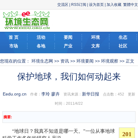
交流区
|
RSS订阅
|
设为首页
|
加入收藏
繁體中文
首 页
活动
要闻
环境
生态
市场
各地
产业
文库
社区
您现在的位置：
环境生态网
>>
资讯
>>
环境要闻
>>
环境观察
>> 正文
保护地球，我们如何动起来
Eedu.org.cn
李玲 廖卉
新华日报
作者：
资讯来源：
点击数：
452 更新
时间：2011/4/22
摘要:
“地球日？我真不知道是哪一天。”一位从事地球