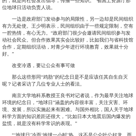
的，就是向社会发出倡导，传播一些知识。”省国土资源厅那
位地球日活动负责人说。
一边是政府部门发动参与的局限性，另一边却是民间组织
有力无处使。王少明表示，民间组织由于一些规定限制，空有
一腔热情，有心无力。“政府部门很少会邀请民间组织参与发
动社会民众。但合作效果其实会比较好，比如我们与省科技馆
合作，定期组织活动，对青少年进行环境教育，效果就十分
好。”
改变冷遇，要让公众有事可做
那么这些形同“鸡肋”的纪念日是不是应该任其自生自灭
呢？记者采访了几位专业人士的看法。
南京大学地科系教授王良书对记者说，作为最早关注地球
环境的纪念日，“地球日”涵盖的内容很丰富，关注灾害、环
境、发展，所以实施起来有困难。与国外相比，国人关于地球
科学方面的知识差距还很大，“比如日本大地震后国内爆发的
盐慌，就是没有科学常识的表现。”
“‘地球日’冷而‘地球一小时’热，这不是公众叶公好龙，而