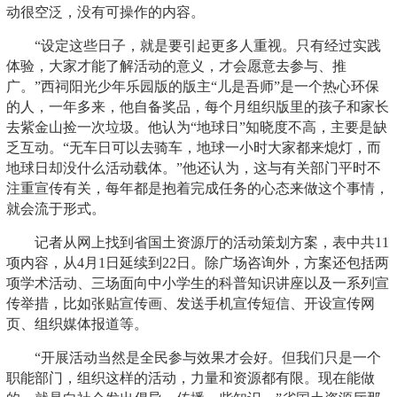
动很空泛，没有可操作的内容。
“设定这些日子，就是要引起更多人重视。只有经过实践
体验，大家才能了解活动的意义，才会愿意去参与、推
广。”西祠阳光少年乐园版的版主“儿是吾师”是一个热心环保
的人，一年多来，他自备奖品，每个月组织版里的孩子和家长
去紫金山捡一次垃圾。他认为“地球日”知晓度不高，主要是缺
乏互动。“无车日可以去骑车，地球一小时大家都来熄灯，而
地球日却没什么活动载体。”他还认为，这与有关部门平时不
注重宣传有关，每年都是抱着完成任务的心态来做这个事情，
就会流于形式。
记者从网上找到省国土资源厅的活动策划方案，表中共11
项内容，从4月1日延续到22日。除广场咨询外，方案还包括两
项学术活动、三场面向中小学生的科普知识讲座以及一系列宣
传举措，比如张贴宣传画、发送手机宣传短信、开设宣传网
页、组织媒体报道等。
“开展活动当然是全民参与效果才会好。但我们只是一个
职能部门，组织这样的活动，力量和资源都有限。现在能做