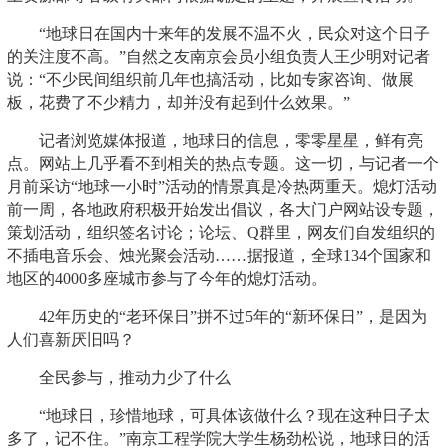
“地球日在国内十来年的发展不温不火，民众对这个日子
的关注度不高。”自然之友南京会员小组负责人王少明对记者
说：“不少民间组织前几年也搞活动，比如专家咨询、做展
板，花费了不少精力，却并没有起到什么效果。”
记者浏览媒体报道，地球日的信息，零零星星，鲜有亮
点。网站上几乎看不到相关的热点专题。这一切，与记者一个
月前采访“地球一小时”活动的情景真是冷热两重天。熄灯活动
前一周，各地政府积极开始发出倡议，各大门户网站设专题，
策划活动，组织签名讨论；论坛、Q群里，网友们自发组织的
不插电音乐会、烛光聚会活动……据报道，全球134个国家和
地区的4000多座城市参与了今年的熄灯活动。
42年历史的“老环保日”拼不过5年的“新环保日”，是因为
人们喜新厌旧吗？
全民参与，推动力少了什么
“地球日，珍惜地球，可具体该做什么？现在这种日子太
多了，记不住。”南京工程学院大学生杨劲松说，地球日的活