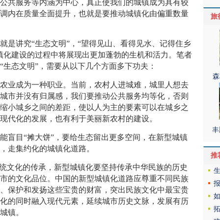
、公共服务等内涵为中心，真正使我们的城镇成为具有较
强调内在质量全面提升，也就是要推动城镇化由偏重数量
旅
。
是讲究“生态文明”，“望得见山、看得见水、记得住乡
镇化建设的过程中将展现出更加蓬勃的生机和活力。笔者
“生态文明”，需要从以下几个方面多下功夫：
森
业成为一种职业。当前，农村人进城难，城里人想去
在城市并没有归属感，我们要推动公共服务均等化，否则
过缩小城乡之间的差距，使以人为主的要素可以在城乡之
业现代化的发展，也有利于美丽新农村的建设。
丰
盲目“摊大饼”，要给生态留出更多空间，在新型城镇
美，走集约化的城镇化道路。
推
统文化的传承，新型城镇化要坚持传承中华民族的历史
城市的文化品位。中国的新型城镇化道路应尊重不同民族
掘、保护和发扬这些宝贵的财富，突出民族文化中最宝贵
文化的同时融入现代元素，延续城市历史文脉，发展有历
丽城镇。