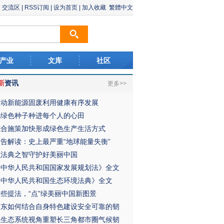
交流区
|
RSS订阅
|
设为首页
|
加入收藏
繁體中文
产业
文库
社区
新
资讯
更多>>
推动新能源固废利用健康有序发展
把绿色种子种进每个人的心田
综合施策加快形成绿色生产生活方式
报告解读：史上最严重“地球能量失衡”
以法典之智守护好美丽中国
《中华人民共和国国家发展规划法》全文
《中华人民共和国生态环境法典》全文
这些提法，“点”绿美丽中国新图景
广东如何结合自身特色建设安全可靠的韧
以生态系统视角重塑长三角都市圈气候韧