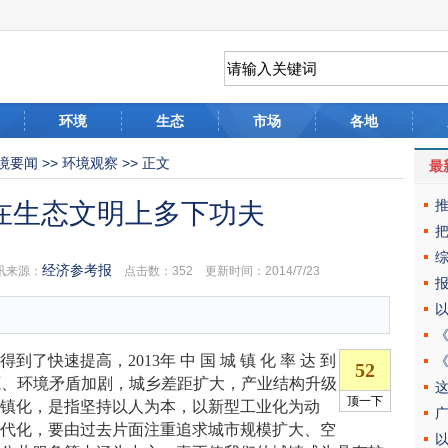
环境
生态
市场
各地
境要闻
>>
环境观察
>> 正文
最
在生态文明上多下功夫
经济参考报
来源：
点击数：
352 更新时间：2014/7/23
速提高，2013年 中 国 城 镇 化 率 达 到
资源、环境矛盾加剧，城乡差距扩大，产业结构升级
城镇化，是指坚持以人为本，以新型工业化为动
现代化，要由过去片面注重追求城市规模扩大、空