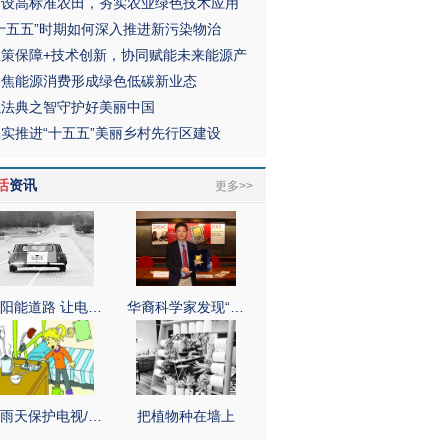
建设高标准农田，夯实农业绿色技术应用
“十五五”时期如何深入推进新污染物治
政策保障+技术创新，协同赋能未来能源产
聚焦能源消费形成绿色低碳新业态
以法典之智守护好美丽中国
扎实推进“十五五”美丽乡村先行区建设
活
资讯
更多>>
阳能道路 让电…
华裔科学家发现“…
雨天保护电视/…
把植物种在墙上