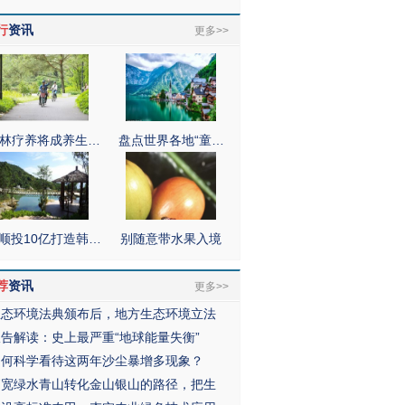
行
资讯
更多>>
林疗养将成养生…
盘点世界各地“童…
顺投10亿打造韩…
别随意带水果入境
荐
资讯
更多>>
生态环境法典颁布后，地方生态环境立法
报告解读：史上最严重“地球能量失衡”
如何科学看待这两年沙尘暴增多现象？
拓宽绿水青山转化金山银山的路径，把生