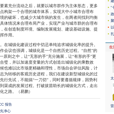
素充分流动之后，就要以城市群作为主体形态，更多
特点构架一个合理的城市体系，实现大中小城市合理布
环境的破坏，也减少大城市病的发生，在两者间找到均衡
的具体情况来合理布局产业，实现产业与城市群的合理布
导，在创造制度环境、编制发展规划、建设基础设施、提
发挥作用。
在城镇化建设过程中切忌单纯追求城镇化率的提升。
生
作会议也强调，城镇化是一个自然历史过程。“自然”的
一原则之中，让“无形的手”充分施展，让“有形的手”更
剑合璧，并以加速度变量的方式创造出城镇化的乘数效
时候也难以比市场更精确和理性，市场自会评估风险，计
意志为转移的客观历史进程，我们在建设新型城镇化的过
太
先行先试，不能搞“一刀切”，同时要遵循规律，因势利
水到渠成的发展过程。打破拔苗助长的城镇化方式，走出
镇化之路。（易鹏）
C 报告
雷
需先净心