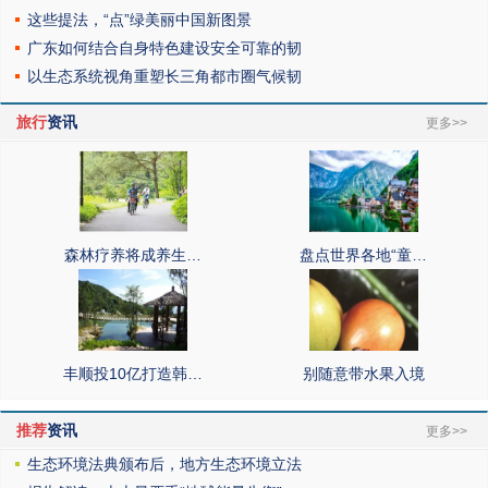
这些提法，“点”绿美丽中国新图景
广东如何结合自身特色建设安全可靠的韧
以生态系统视角重塑长三角都市圈气候韧
旅行
资讯
更多>>
森林疗养将成养生…
盘点世界各地“童…
丰顺投10亿打造韩…
别随意带水果入境
推荐
资讯
更多>>
生态环境法典颁布后，地方生态环境立法