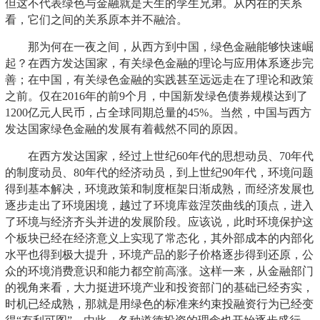
但这不代表绿色与金融就是天生的孪生兄弟。从内在的关系
看，它们之间的关系原本并不融洽。
那为何在一夜之间，从西方到中国，绿色金融能够快速崛
起？在西方发达国家，有关绿色金融的理论与应用体系逐步完
善；在中国，有关绿色金融的实践甚至远远走在了理论和政策
之前。仅在2016年的前9个月，中国新发绿色债券规模达到了
1200亿元人民币，占全球同期总量的45%。当然，中国与西方
发达国家绿色金融的发展有着截然不同的原因。
在西方发达国家，经过上世纪60年代的思想动员、70年代
的制度动员、80年代的经济动员，到上世纪90年代，环境问题
得到基本解决，环境政策和制度框架日渐成熟，而经济发展也
逐步走出了环境困境，越过了环境库兹涅茨曲线的顶点，进入
了环境与经济齐头并进的发展阶段。应该说，此时环境保护这
个板块已经在经济意义上实现了常态化，其外部成本的内部化
水平也得到极大提升，环境产品的影子价格逐步得到还原，公
众的环境消费意识和能力都空前高涨。这样一来，从金融部门
的视角来看，大力挺进环境产业和投资部门的基础已经夯实，
时机已经成熟，那就是用绿色的标准来约束投融资行为已经变