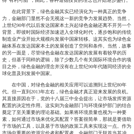
得“有利可图”，由此，各种道德投资的理念也开始逐步盛行。
在此背景下，绿色金融其实已经演化为一种真正的竞争
力，金融部门显然不会无视这一新的竞争力发展趋势。当然，
上世纪90年代以后发达国家本土兴起绿色金融还离不开另一个
背景，即彼时国际经济加速进入全球化时代，逐步饱和的传统
制造业产业开始大规模向发展中国家转移。这其实也为绿色金
融体系在发达国家本土的发展创造了空间和条件。当然，故事
的另一面是，尽管绿色金融在发达国家的发展有着较早的历
史，但基于同样的逻辑，除了少数几个有关国际环境合作的项
目之外，绿色金融的理念并没有在上世纪90年代随同经济的全
球化普及到发展中国家。
在中国，对绿色金融的相关应用可以追溯到上世纪80年
代。但一直到2013年左右，绿色金融才真正迎来发展的良机。
其直接原因在于，党的十八届三中全会提出，让市场发挥资源
配置的决定性作用。这实则为金融部门与环境保护部门的结合
奠定了至关重要的理论基础。如果将环境质量也视为一种要
素，如何通过市场来优化其配置？答案很简单，那就是要借助
于市场的工具，以及基于市场的政策工具来实现这一点。作为
市场中重要的资源定价者和配置者，金融部门无疑首当其冲。