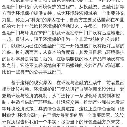
根据相关研究文献，绿色金融概念始于上个世纪90年代，
金融部门开始介入环境保护的过程中。从投融资、金融创新等
方面为环境保护提供支持，成为环境经济领域的一个重要补充
力量。称之为“补充”的原因在于，自西方主要发达国家在20世
纪的六七十年代掀起环境保护运动以来，在很长一段时期里，
金融部门与环境保护部门以及环境经济部门并没有迅速地走到
一起。反过来，限于环境保护作为一个非常“耗钱”的公共部
门，以赚钱为己任的金融部门在一开始显然并没有做好足够的
准备。换句话而言，从资本的角度看，其发展目标与环境保护
的目标本身是背道而驰的。在容易赚钱的私人产品市场没有饱
和之前，它绝不会轻易地向不容易赚钱的公共产品市场进军，
比如一些典型的公共事业部门。
基于这样的现实原因，在环境与金融的互动中，前者显然
相对比较被动。环境保护部门无法进行自我创新来设计出一套
兼顾环境与经济的机制，从而选择了一条强化环境规制和控
制，并适当借助于环境税、排污权交易、推动产业和技术发展
等环境经济政策工具的绿色发展道路。这也正是绿色金融（彼
时称为“环境金融”）在早期发展受限的另一个重要因素。这段
环保历程告诉我们一个事实：尽管当下的绿色金融方兴未艾，