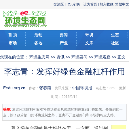
交流区
|
RSS订阅
|
设为首页
|
加入收藏
繁體中文
首 页
活动
要闻
环境
生态
市场
各地
产业
文库
社区
您现在的位置：
环境生态网
>>
资讯
>>
环境要闻
>>
环境观察
>> 正文
李志青：发挥好绿色金融杠杆作用
Eedu.org.cn
张春燕
中国环境报
作者：
资讯来源：
点击数：
369 更新
时间：2016/9/14
摘要:
通过环境规制和标准将市场资金从传统的制造业部门挤出来。要做到这一
点，除了政府部门的环境规制之外，更离不开金融部门和市场的相应支持。
引入绿色金融的最大好处在于，一方面，通过创