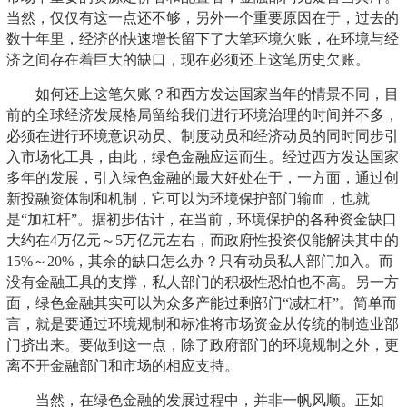
当然，仅仅有这一点还不够，另外一个重要原因在于，过去的
数十年里，经济的快速增长留下了大笔环境欠账，在环境与经
济之间存在着巨大的缺口，现在必须还上这笔历史欠账。
如何还上这笔欠账？和西方发达国家当年的情景不同，目
前的全球经济发展格局留给我们进行环境治理的时间并不多，
必须在进行环境意识动员、制度动员和经济动员的同时同步引
入市场化工具，由此，绿色金融应运而生。经过西方发达国家
多年的发展，引入绿色金融的最大好处在于，一方面，通过创
新投融资体制和机制，它可以为环境保护部门输血，也就
是“加杠杆”。据初步估计，在当前，环境保护的各种资金缺口
大约在4万亿元～5万亿元左右，而政府性投资仅能解决其中的
15%～20%，其余的缺口怎么办？只有动员私人部门加入。而
没有金融工具的支撑，私人部门的积极性恐怕也不高。另一方
面，绿色金融其实可以为众多产能过剩部门“减杠杆”。简单而
言，就是要通过环境规制和标准将市场资金从传统的制造业部
门挤出来。要做到这一点，除了政府部门的环境规制之外，更
离不开金融部门和市场的相应支持。
当然，在绿色金融的发展过程中，并非一帆风顺。正如