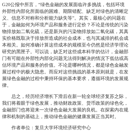
G20公报中所言，“绿色金融的发展面临许多挑战，包括环境
外部性内部化所面临的困难、期限错配、缺乏对绿色的清晰定
义、信息不对称和分析能力缺失等”。其实，最核心的问题在
于，金融如何为环境产品和服务进行定价？不论是传统的污染
物排放如二氧化硫，还是新兴的污染物排放如二氧化碳，其真
实价格既取决于排放所造成的社会成本，也与其减排的机会成
本相关。如何准确计算这些成本的规模至今仍然是经济学理论
研究的黑匣子。可以说，缺乏对这些成本科学的估计，金融部
门有可能在外部性内部化问题无法得到解决的情况下低估或高
估环境产品和服务的价值。不论是哪种情况，都是绿色金融发
展过程中的极大隐患。而应对这些挑战的基本原则就是，在发
展绿色金融的过程中秉持环保的基本要求，遵循环境的发展规
律。
总之，经历经济增长下滑后在新一轮全球经济复苏之际，
我们将着眼于绿色发展，推动财政政策、货币政策的绿色化，
金融部门也将迎来一次绿色金融大发展的良机。在探索内在规
律和机制的基础上，推动绿色金融的健康发展正当其时。
作者单位：复旦大学环境经济研究中心