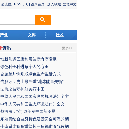
交流区
|
RSS订阅
|
设为首页
|
加入收藏
繁體中文
产业
文库
社区
新
资讯
更多>>
推动新能源固废利用健康有序发展
把绿色种子种进每个人的心田
综合施策加快形成绿色生产生活方式
报告解读：史上最严重“地球能量失衡”
以法典之智守护好美丽中国
《中华人民共和国国家发展规划法》全文
《中华人民共和国生态环境法典》全文
这些提法，“点”绿美丽中国新图景
广东如何结合自身特色建设安全可靠的韧
以生态系统视角重塑长三角都市圈气候韧