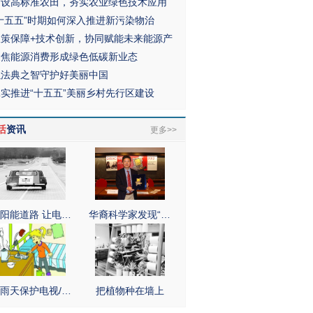
建设高标准农田，夯实农业绿色技术应用
“十五五”时期如何深入推进新污染物治
政策保障+技术创新，协同赋能未来能源产
聚焦能源消费形成绿色低碳新业态
以法典之智守护好美丽中国
扎实推进“十五五”美丽乡村先行区建设
活
资讯
更多>>
阳能道路 让电…
华裔科学家发现“…
雨天保护电视/…
把植物种在墙上