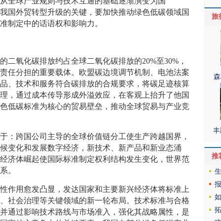
准从全球产业规则与技术互通的基础逐渐演变为国
是我国外贸转型升级的关键，要加快推动绿色低碳领域国
旅
标准制定中的话语权和影响力。
的二氧化碳排放约占全球二氧化碳排放的20%至30%，
碳责任分担的重要载体。欧盟碳边境调节机制、电池法案
森
产品、技术和服务符合碳排放的合规要求，将碳足迹核算
管理，通过成本传导形成外溢效应，在客观上抬升了他国
绿色低碳标准为核心的贸易壁垒，推动全球贸易与产业竞
丰
在于：跨国公司主导的全球价值链分工使生产跨越国界，
气候变化和发展数字经济，新技术、新产品和新业态涌
推
兴经济体崛起使国际标准制定权利结构发生变化，世界范
体系。
略性作用愈发凸显，发达国家和主要新兴经济体将标准上
业、社会治理等关键领域的新一轮布局。技术标准与合格
，并通过影响技术路线与市场准入，强化其战略属性，是