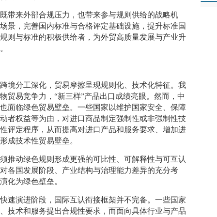
争既带来外部合规压力，也带来参与规则供给的战略机
用场景，完善国内标准与合格评定基础设施，提升标准国
向规则与标准的积极供给者，为外贸高质量发展与产业升
境。
垒
链跨境分工深化，贸易摩擦呈现规则化、技术化特征。我
物贸易竞争力，“新三样”产品出口成绩亮眼。然而，中
，也面临绿色贸易壁垒。一些国家以维护国家安全、保障
劳动者权益等为由，对进口商品制定强制性或非强制性技
格性评定程序，从而提高对进口产品和服务要求、增加进
，形成技术性贸易壁垒。
必须推动绿色规则形成更强的可比性、可解释性与可互认
少对各国发展阶段、产业结构与治理能力差异的充分考
面演化为绿色壁垒。
于快速演进阶段，国际互认衔接框架并不完备。一些国家
品、技术和服务提出合规性要求，而面向具体行业与产品