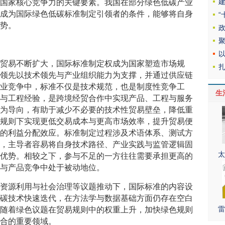
定国家核心竞争力的关键要素。我国在部分绿色低碳产业
备成为国际绿色低碳标准制定引领者的条件，能够将自身
优势。
际贸易不断扩大，国际标准制定权成为国家塑造市场规
准领先以技术领先与产业组织能力为支撑，并通过供应链
产业竞争中，标准不仅是技术规范，也是制度性竞争工
生
果与工程经验，是跨境经贸合作中实现产品、工程与服务
通为导向，有助于减少不必要的技术性贸易壁垒，降低重
同规则下实现更低交易成本与更高市场效率，提升贸易便
著的利益分配效应。标准制定过程涉及术语体系、测试方
容，主导者容易将自身技术路径、产业实践与监管逻辑固
太
发优势。相较之下，参与不足的一方往往需要承担更高的
入与产品竞争中处于被动地位。
源资源利用与社会治理等议题推动下，国际标准的内容设
低碳技术快速迭代，在方法学与数据基础方面仍存在空白
雷
。随着绿色议题在贸易规则中的权重上升，加快绿色规则
竞合的重要领域。