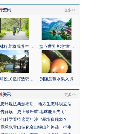
行
资讯
更多>>
林疗养将成养生…
盘点世界各地“童…
顺投10亿打造韩…
别随意带水果入境
荐
资讯
更多>>
生态环境法典颁布后，地方生态环境立法
报告解读：史上最严重“地球能量失衡”
如何科学看待这两年沙尘暴增多现象？
拓宽绿水青山转化金山银山的路径，把生