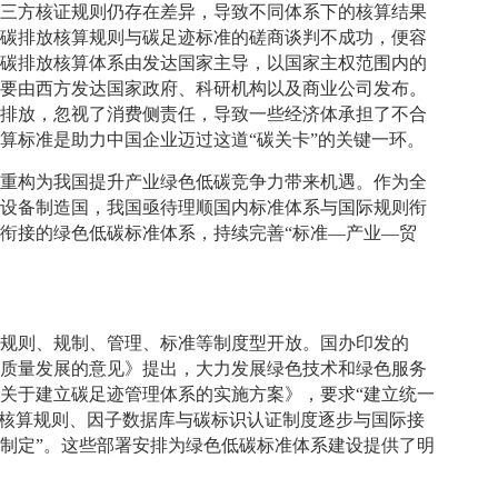
第三方核证规则仍存在差异，导致不同体系下的核算结果
品碳排放核算规则与碳足迹标准的磋商谈判不成功，便容
球碳排放核算体系由发达国家主导，以国家主权范围内的
主要由西方发达国家政府、科研机构以及商业公司发布。
侧排放，忽视了消费侧责任，导致一些经济体承担了不合
算标准是助力中国企业迈过这道“碳关卡”的关键一环。
度重构为我国提升产业绿色低碳竞争力带来机遇。作为全
源设备制造国，我国亟待理顺国内标准体系与国际规则衔
衔接的绿色低碳标准体系，持续完善“标准—产业—贸
大规则、规制、管理、标准等制度型开放。国办印发的
高质量发展的意见》提出，大力发展绿色技术和绿色服务
关于建立碳足迹管理体系的实施方案》，要求“建立统一
迹核算规则、因子数据库与碳标识认证制度逐步与国际接
制定”。这些部署安排为绿色低碳标准体系建设提供了明